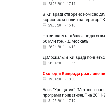
23.06.2011 - 17:14
В Київраді створено комісію дл
корисних копалин на території 
23.06.2011 - 15:16
На виплату надбавок педагога
66 млн грн, - Д.Москаль
28.04.2011 - 16:12
Д.Москаль: В Київраді почнетьс
28.04.2011 - 11:57
Сьогодні Київрада розгляне п
19.04.2011 - 10:58
Банк "Хрещатик", "Метровагонсе
програми приватизації на 2011-
31.03.2011 - 17:19