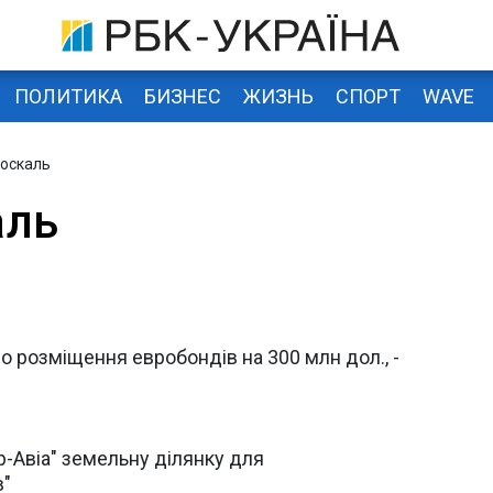
ПОЛИТИКА
БИЗНЕС
ЖИЗНЬ
СПОРТ
WAVE
оскаль
аль
о розміщення евробондів на 300 млн дол., -
-Авіа" земельну ділянку для
в"