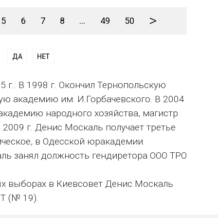
>
5
6
7
8
...
49
50
ДА
НЕТ
 г.. В 1998 г. Окончил Тернопольскую
ю академию им. И.Горбачевского. В 2004
 академию народного хозяйства, магистр
2009 г. Денис Москаль получает третье
ческое, в Одесской юракадемии.
аль занял должность гендиретора ООО ТРО
ных выборах в Киевсовет Денис Москаль
Т (№ 19).