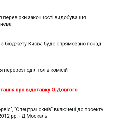
я перевірки законності видобування
Києва
м з бюджету Києва буде спрямовано понад
я перерозподіл голів комісій
итання про відставку О.Довгого
рвіс", "Спецтранскиїв" включені до проекту
2012 рр, - Д.Москаль