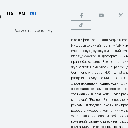
UA
EN
RU
Разместить рекламу
ы
Идентификатор онлайн-медиа в Реес
Информационный портал «РБК-Укр
(украинскую, русскую и английскую
https://www.rbc.ua
. Фотографии, и
правообладателям. Все фотографии
журналисты РБК-Украина, размещен
Commons Attribution 4.0 Internatio
разделять точку зрения авторов. О
опровержению и подтверждению их 
содержание рекламы ответственност
обозначенные плашкой: "Пресс-рели
материал", "Promo", "Благотворител
рекламы и предназначены, как прав
возраста. «Новости компании» – 
охватывающий новости, события и 
компаний, базирующиеся на пресс
компаниями, и за которые редакция