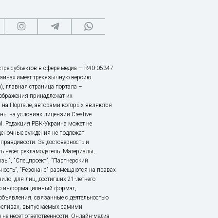
тре субъектов в сфере медиа — R40-05347
аина» имеет трехязычную версию
), главная страница портала –
зображения принадлежат их
 на Портале, авторами которых являются
ы на условиях лицензии Creative
nal. Редакция РБК-Украина может не
ценочные суждения не подлежат
правдивости. За достоверность и
ь несет рекламодатель. Материалы,
зы", "Спецпроект", "Партнерский
ьность", "Резонанс" размещаются на правах
ило, для лиц, достигших 21-летнего
это информационный формат,
объявления, связанные с деятельностью
релизах, выпускаемых самими
 не несет ответственности. Онлайн-медиа