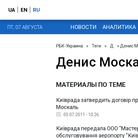
UA
EN
RU
НОВОСТИ
АНАЛИТИКА
ПТ, 07 АВГУСТА
РБК-Украина
»
Теги
»
Д
» Денис М
Денис Моск
МАТЕРИАЛЫ ПО ТЕМЕ
Київрада затвердить договір пр
Москаль
05.07.2011 - 10:26
Київрада передала ООО "Мастер
обслуговування аеропорту "Киї