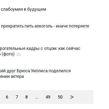
ь слабоумия в будущем
 прекратить пить алкоголь - иначе потеряете
рогательные кадры с отцом: как сейчас
 (фото)
кий друг Брюса Уиллиса поделился
янии актера
>
6
7
8
...
49
50