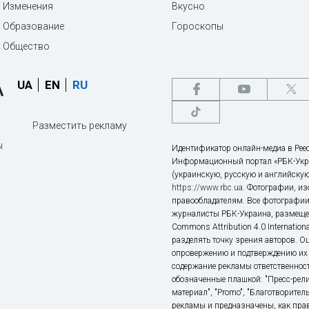
Изменения
Вкусно
Образование
Гороскопы
Общество
UA
EN
RU
Разместить рекламу
ы
Идентификатор онлайн-медиа в Реес
Информационный портал «РБК-Укр
(украинскую, русскую и английскую
https://www.rbc.ua
. Фотографии, и
правообладателям. Все фотографии
журналисты РБК-Украина, размещен
Commons Attribution 4.0 Internatio
разделять точку зрения авторов. О
опровержению и подтверждению их 
содержание рекламы ответственност
обозначенные плашкой: "Пресс-рели
материал", "Promo", "Благотворител
рекламы и предназначены, как прав