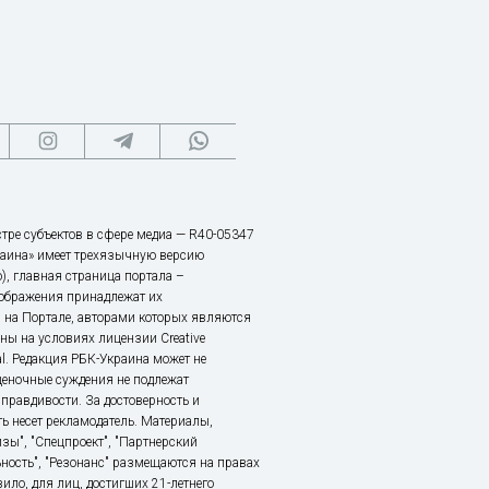
тре субъектов в сфере медиа — R40-05347
аина» имеет трехязычную версию
), главная страница портала –
зображения принадлежат их
 на Портале, авторами которых являются
ы на условиях лицензии Creative
nal. Редакция РБК-Украина может не
ценочные суждения не подлежат
правдивости. За достоверность и
ь несет рекламодатель. Материалы,
зы", "Спецпроект", "Партнерский
ьность", "Резонанс" размещаются на правах
ило, для лиц, достигших 21-летнего