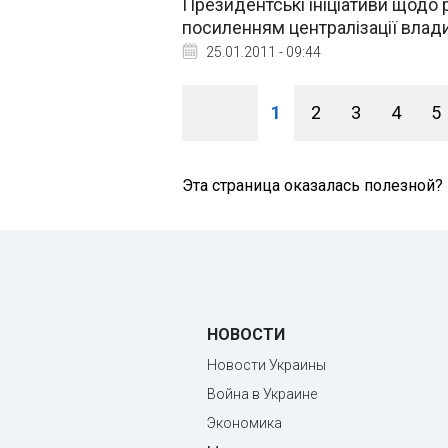
Президентські ініціативи щодо 
посиленням централізації влади
25.01.2011 - 09:44
1
2
3
4
5
Эта страница оказалась полезной?
НОВОСТИ
Новости Украины
Война в Украине
Экономика