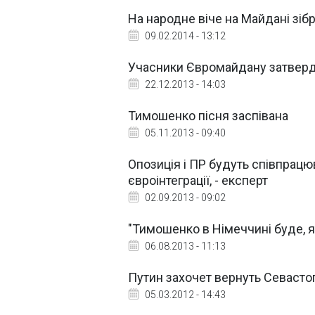
На народне віче на Майдані зіб
09.02.2014 - 13:12
Учасники Євромайдану затверд
22.12.2013 - 14:03
Тимошенко пісня заспівана
05.11.2013 - 09:40
Опозиція і ПР будуть співпрацю
євроінтеграції, - експерт
02.09.2013 - 09:02
"Тимошенко в Німеччині буде, як
06.08.2013 - 11:13
Путин захочет вернуть Севасто
05.03.2012 - 14:43