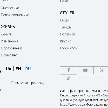
Tech
Бокс
Энергетика
STYLER
Белая экономика
Люди
ЖИЗНЬ
Тренды
Деньги
Полезное
Изменения
Вкусно
Образование
Гороскопы
Общество
UA
EN
RU
Разместить рекламу
ы
Идентификатор онлайн-медиа в Реес
Информационный портал «РБК-Укр
(украинскую, русскую и английскую
https://www.rbc.ua
. Фотографии, и