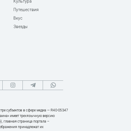
Культура
Путешествия
Вкус
Звезды
тре субъектов в сфере медиа — R40-05347
аина» имеет трехязычную версию
), главная страница портала –
зображения принадлежат их