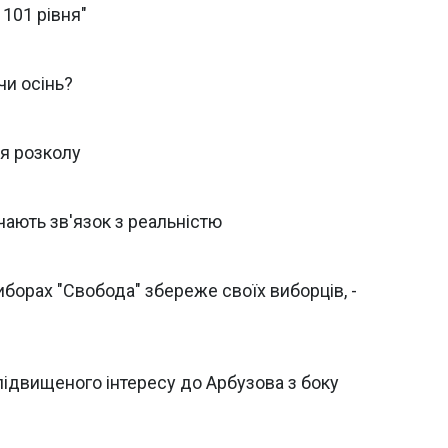
 101 рівня"
чи осінь?
ня розколу
чають зв'язок з реальністю
борах "Свобода" збереже своїх виборців, -
підвищеного інтересу до Арбузова з боку