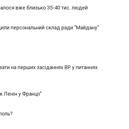
ралося вже близько 35-40 тис. людей
или персональний склад ради "Майдану"
вати на перших засіданнях ВР у питаннях
 Ленін у Франції"
поль?