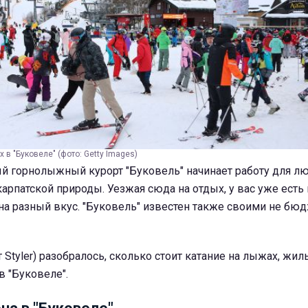
 в "Буковеле" (фото: Getty Images)
ый горнолыжный курорт "Буковель" начинает работу для л
карпатской природы. Уезжая сюда на отдых, у вас уже ест
на разный вкус. "Буковель" известен также своими не б
Styler) разобралось, сколько стоит катание на лыжах, жиль
в "Буковеле".