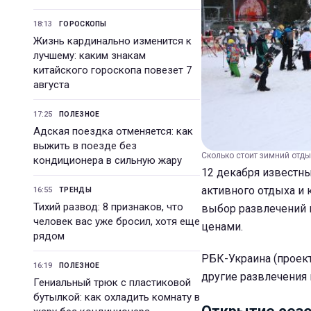
18:13
ГОРОСКОПЫ
Жизнь кардинально изменится к
лучшему: каким знакам
китайского гороскопа повезет 7
августа
17:25
ПОЛЕЗНОЕ
Адская поездка отменяется: как
выжить в поезде без
Сколько стоит зимний отдых
кондиционера в сильную жару
12 декабря известн
активного отдыха и 
16:55
ТРЕНДЫ
Тихий развод: 8 признаков, что
выбор развлечений 
человек вас уже бросил, хотя еще
ценами.
рядом
РБК-Украина (проект 
16:19
ПОЛЕЗНОЕ
другие развлечения 
Гениальный трюк с пластиковой
бутылкой: как охладить комнату в