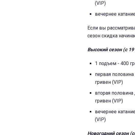
(VIP)
вечернее катание 
Если вы рассматривае
сезон скидка начинае
Высокий сезон (с 19 
1 подъем - 400 гр
первая половина д
гривен (VIP)
вторая половина д
гривен (VIP)
вечернее катание 
(VIP)
Новогодний сезон (со