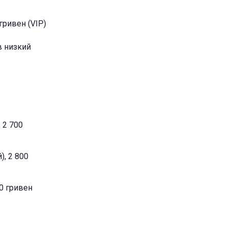
 гривен (VIP)
в низкий
 2 700
), 2 800
00 гривен