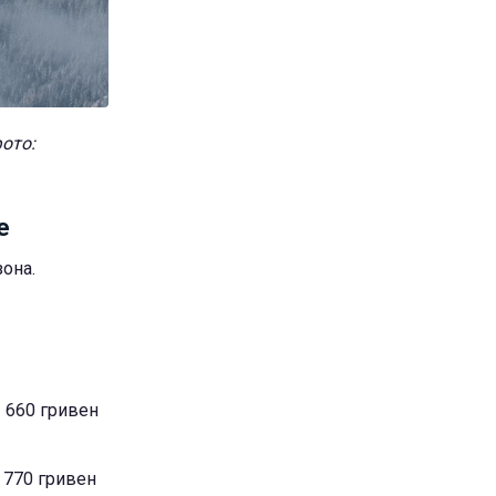
ото:
е
она.
1 660 гривен
1 770 гривен