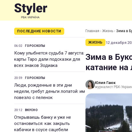
Главная
›
Жизнь
›
Зима в Б
ПОСЛЕДНИЕ НОВОСТИ
12 декабря 202
ЖИЗНЬ
06:02
ГОРОСКОПЫ
Кому улыбнется судьба 7 августа:
Зима в Буко
карты Таро дали подсказки для
катание на
всех знаков Зодиака
20:59
ГОРОСКОПЫ
Юлия Гаюк
Люди, рожденные в эти дни
журналист РБК-Украи
недели, гребут деньги лопатой: им
повезло с пеленок
20:12
ВКУСНО
Открываешь банку и уже не
остановиться: как закрыть
кабачки в соусе сацебели