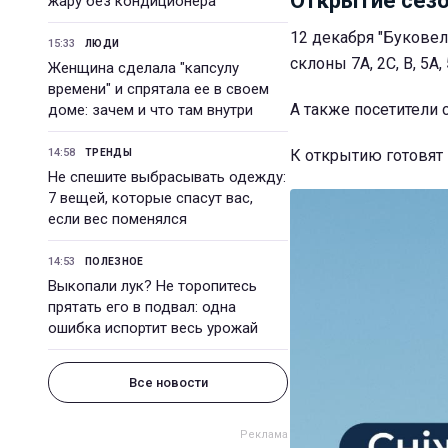
Открытие сезо
жару без кондиционера
12 декабря "Буковел
15:33
ЛЮДИ
склоны 7А, 2С, В, 5А, 
Женщина сделала "капсулу
времени" и спрятала ее в своем
А также посетители 
доме: зачем и что там внутри
14:58
К открытию готовят 
ТРЕНДЫ
Не спешите выбрасывать одежду:
7 вещей, которые спасут вас,
если вес поменялся
14:53
ПОЛЕЗНОЕ
Выкопали лук? Не торопитесь
прятать его в подвал: одна
ошибка испортит весь урожай
Все новости