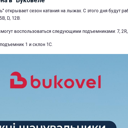
на в "Буковеле"
ь" открывает сезон катания на лыжах. С этого дня будут ра
5В, D, 12В.
смогут воспользоваться следующими подъемниками: 7, 2R, 5
подъемник 1 и склон 1С.