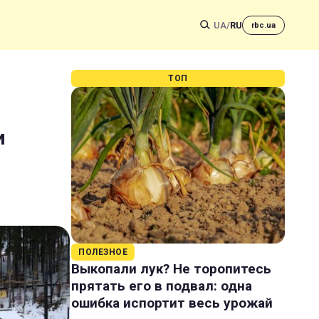
UA
/
RU
rbc.ua
ТОП
и
ПОЛЕЗНОЕ
Выкопали лук? Не торопитесь
прятать его в подвал: одна
ошибка испортит весь урожай