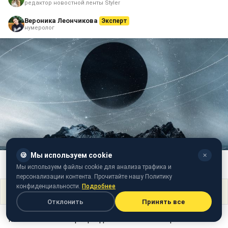
редактор новостной ленты Styler
Вероника Леончикова
Эксперт
нумеролог
🍪
Мы используем cookie
✕
Нумеролог описала, какие перемены произойдут в 2024-205 годах
(фото: Freepik)
Мы используем файлы cookie для анализа трафика и
персонализации контента. Прочитайте нашу Политику
конфиденциальности.
Подробнее
Поделиться
Отклонить
Принять все
Мы живем в матрице где очень много вариантов