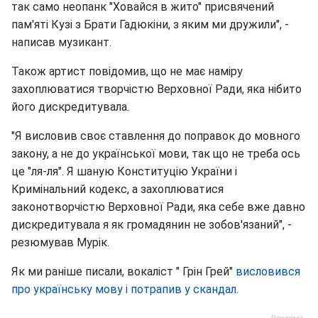
так само неопанк "Ховайся в жито" присвячений
пам'яті Кузі з Брати Гадюкіни, з яким ми дружили", -
написав музикант.
Також артист повідомив, що не має наміру
захоплюватися творчістю Верховної Ради, яка нібито
його дискредитувала.
"Я висловив своє ставлення до поправок до мовного
закону, а не до української мови, так що не треба ось
це "ля-ля". Я шаную Конституцію України і
Кримінальний кодекс, а захоплюватися
законотворчістю Верховної Ради, яка себе вже давно
дискредитувала я як громадянин не зобов'язаний", -
резюмував Мурік.
Як ми раніше писали, вокаліст " Грін Грей"
висловився
про українську мову і потрапив у скандал.