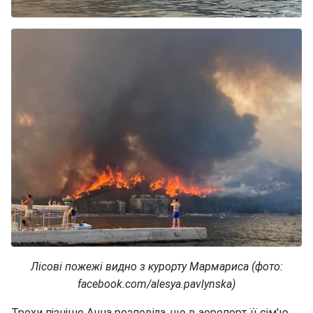
Лісові пожежі видно з курорту Мармариса (фото:
facebook.com/alesya.pavlynska)
Трохи пізніше Анна розповіла, що в аеропорт її сім'ю