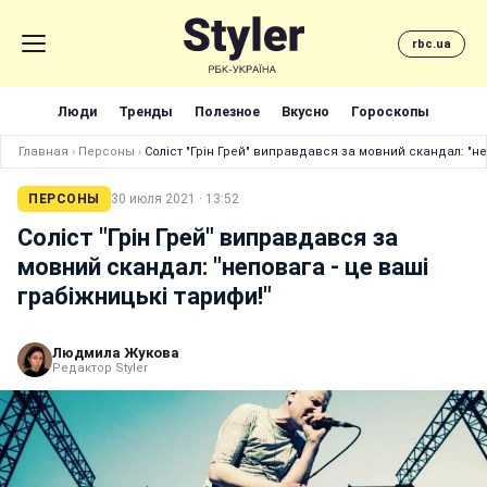
rbc.ua
Люди
Тренды
Полезное
Вкусно
Гороскопы
Главная
›
Персоны
›
Соліст "Грін Грей" виправдався за мовний скандал: "не
ПЕРСОНЫ
30 июля 2021 · 13:52
Соліст "Грін Грей" виправдався за
мовний скандал: "неповага - це ваші
грабіжницькі тарифи!"
Людмила Жукова
Редактор Styler