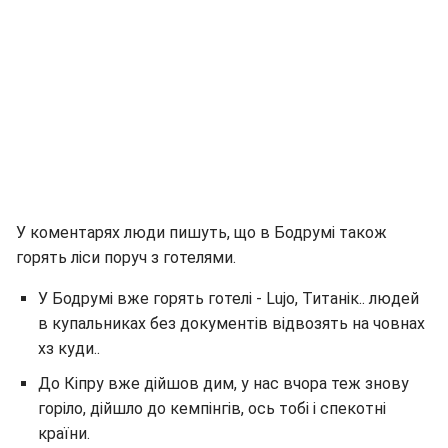
У коментарях люди пишуть, що в Бодрумі також
горять ліси поруч з готелями.
У Бодрумі вже горять готелі - Lujo, Титанік.. людей
в купальниках без документів відвозять на човнах
хз куди..
До Кіпру вже дійшов дим, у нас вчора теж знову
горіло, дійшло до кемпінгів, ось тобі і спекотні
країни.