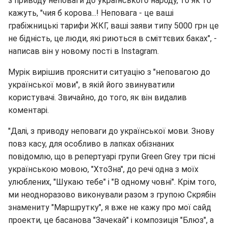
з приводу неповаги до українського народу, то як то
кажуть, "чия б корова...! Неповага - це ваші
грабіжницькі тарифи ЖКГ, ваші заяви типу 5000 грн це
не бідність, це люди, які риються в сміттєвих баках", -
написав він у новому пості в Instagram.
Мурік вирішив прояснити ситуацію з "неповагою до
української мови", в якій його звинуватили
користувачі. Звичайно, до того, як він видалив
коментарі.
"Далі, з приводу неповаги до української мови. Знову
повз касу, для особливо в лапках обізнаних
повідомлю, що в репертуарі групи Green Grey три пісні
українською мовою, "ХтоЗна", до речі одна з моїх
улюблених, "Шукаю тебе" і "В одному човні". Крім того,
ми неодноразово виконували разом з групою Скрябін
знамениту "Маршрутку", я вже не кажу про мої сайд
проекти, це басанова "Зачекай" і композиція "Блюз", а