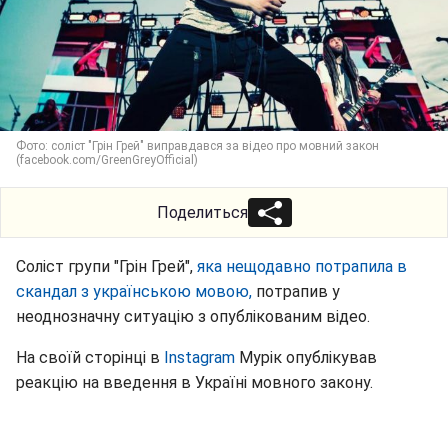
Фото: соліст "Грін Грей" виправдався за відео про мовний закон
(facebook.com/GreenGreyOfficial)
Поделиться
Соліст групи "Грін Грей",
яка нещодавно потрапила в
скандал з українською мовою,
потрапив у
неоднозначну ситуацію з опублікованим відео.
На своїй сторінці в
Instagram
Мурік опублікував
реакцію на введення в Україні мовного закону.