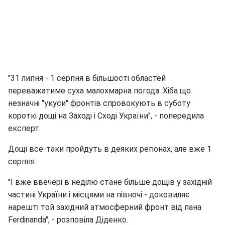
"31 липня - 1 серпня в більшості областей
переважатиме суха малохмарна погода. Хіба що
незначні "укуси" фронтів спровокують в суботу
короткі дощі на Заході і Сході України", - попередила
експерт.
Дощі все-таки пройдуть в деяких регіонах, але вже 1
серпня.
"І вже ввечері в неділю стане більше дощів у західній
частині України і місцями на півночі - доковиляє
нарешті той західний атмосферний фронт від пана
Ferdinandа", - розповіла Діденко.