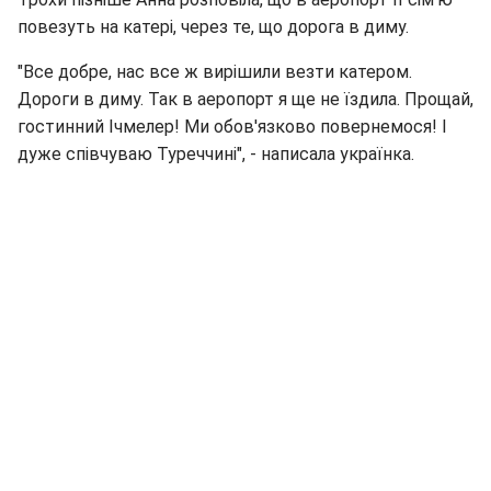
повезуть на катері, через те, що дорога в диму.
"Все добре, нас все ж вирішили везти катером.
Дороги в диму. Так в аеропорт я ще не їздила. Прощай,
гостинний Ічмелер! Ми обов'язково повернемося! І
дуже співчуваю Туреччині", - написала українка.