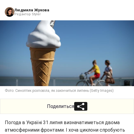
Людмила Жукова
Редактор Styler
Фото: Синоптик розповіла, як закінчиться липень (Getty Images)
Поделиться
Погода в Україні 31 липня визначатиметься двома
атмосферними фронтами. І хоча циклони спробують