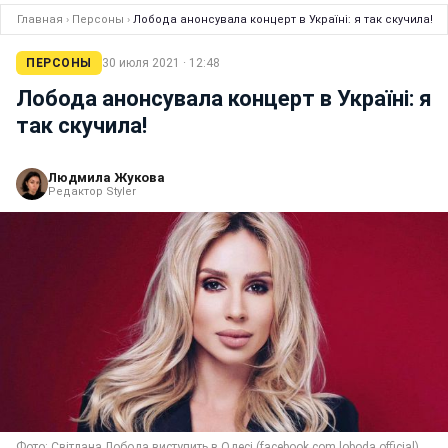
Главная
›
Персоны
›
Лобода анонсувала концерт в Україні: я так скучила!
ПЕРСОНЫ
30 июля 2021 · 12:48
Лобода анонсувала концерт в Україні: я
так скучила!
Людмила Жукова
Редактор Styler
Фото: Світлана Лобода виступить в Одесі (facebook.com.loboda.official)