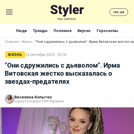
rbc.ua
Люди
Тренды
Полезное
Вкусно
Гороскопы
Главная
›
Жизнь
›
"Они сдружились с дьяволом". Ирма Витовская жестко в
ЖИЗНЬ
24 сентября 2023 · 20:36
"Они сдружились с дьяволом". Ирма
Витовская жестко высказалась о
звездах-предателях
Василина Копытко
корреспондент РБК-Украина