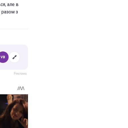
ся, але в
й разом з
🔗
VB