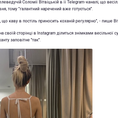
леведучій Соломії Вітвіцькій в її Telegram-каналі, що весіл
ня, тому "галантний наречений вже готується".
і, що каву в постіль приносить коханій регулярно", - пише В
а своїй сторінці в Instagram ділиться знімками весільної су
анту заповітне "так".