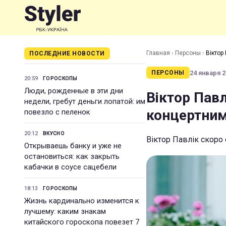
Главная
›
Персоны
›
Віктор
ПОСЛЕДНИЕ НОВОСТИ
24 января 2
ПЕРСОНЫ
20:59
ГОРОСКОПЫ
Люди, рожденные в эти дни
Віктор Павл
недели, гребут деньги лопатой: им
концертни
повезло с пеленок
20:12
ВКУСНО
Віктор Павлік скоро
Открываешь банку и уже не
остановиться: как закрыть
кабачки в соусе сацебели
18:13
ГОРОСКОПЫ
Жизнь кардинально изменится к
лучшему: каким знакам
китайского гороскопа повезет 7