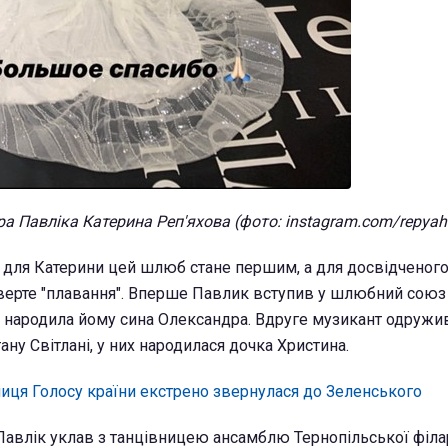
а Павліка Катерина Реп'яхова (фото: instagram.com/repyah
о для Катерини цей шлюб стане першим, а для досвідченог
тверте "плавання". Вперше Павлик вступив у шлюбний союз 
 народила йому сина Олександра. Вдруге музикант одружи
ну Світлані, у них народилася дочка Христина.
иця Голосу країни екстрено звернулася до Зеленського
Павлік уклав з танцівницею ансамблю Тернопільської філа