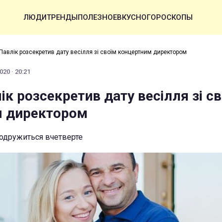
ЛЮДИ
ТРЕНДЫ
ПОЛЕЗНОЕ
ВКУСНО
ГОРОСКОПЫ
 Павлік розсекретив дату весілля зі своїм концертним директором
020 · 20:21
ік розсекретив дату весілля зі с
м директором
 одружиться вчетверте