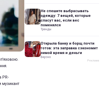
Не спешите выбрасывать
одежду: 7 вещей, которые
спасут вас, если вес
поменялся
Тренды
Открыла банку и борщ почти
готов: эта заправка сэкономит
зимой время и деньги
Вкусно
п'яховою.
ння.
а PR-
и музикант