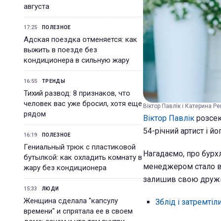
августа
17:25
ПОЛЕЗНОЕ
Адская поездка отменяется: как
выжить в поезде без
кондиционера в сильную жару
16:55
ТРЕНДЫ
Тихий развод: 8 признаков, что
человек вас уже бросил, хотя еще
Віктор Павлік і Катерина Р
рядом
Віктор Павлік
розсек
54-річний артист і 
16:19
ПОЛЕЗНОЕ
Гениальный трюк с пластиковой
Нагадаємо, про бурх
бутылкой: как охладить комнату в
менеджером стало ві
жару без кондиционера
залишив свою дружи
15:33
ЛЮДИ
Женщина сделала "капсулу
Зблід і затремтіл
времени" и спрятала ее в своем