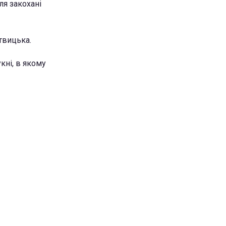
ля закохані
ітвицька.
кні, в якому