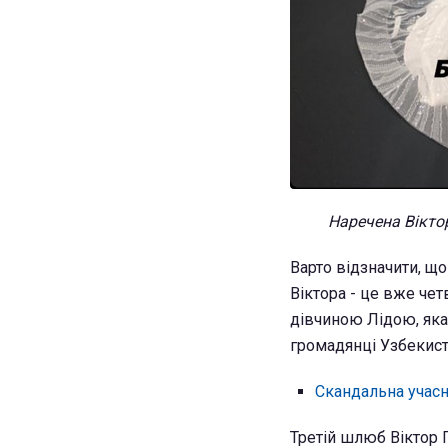
Наречена Віктор
Варто відзначити, щ
Віктора - це вже че
дівчиною Лідою, яка
громадянці Узбекиста
Скандальна учасн
Третій шлюб Віктор 