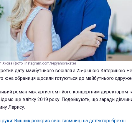
еп'яхова (фото: instagram.com/repyahovakate)
ретив дату майбутнього весілля з 25-річною Катериною Ре
його юна обраниця щосили готуються до майбутнього одруже
ливий роман між артистом і його концертним директором т
домо ще влітку 2019 року. Подейкують, що заради дівчин
ну Ларису.
и руки: Винник розкрив свої таємниці на детекторі брехні