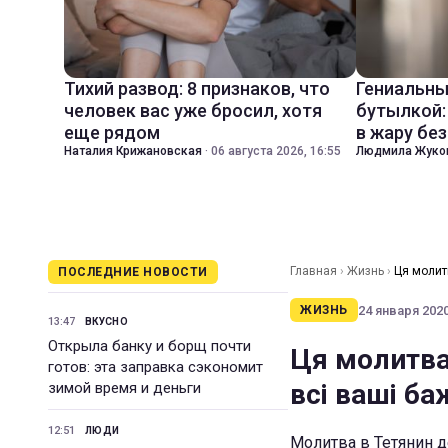
Тихий развод: 8 признаков, что
Гениальны
человек вас уже бросил, хотя
бутылкой:
еще рядом
в жару бе
Наталия Крижановская
·
06 августа 2026, 16:55
Людмила Жуко
Главная
›
Жизнь
›
Ця молит
ПОСЛЕДНИЕ НОВОСТИ
24 января 2020
ЖИЗНЬ
13:47
ВКУСНО
Открыла банку и борщ почти
Ця молитва
готов: эта заправка сэкономит
всі ваші б
зимой время и деньги
12:51
ЛЮДИ
Молитва в Тетянин д