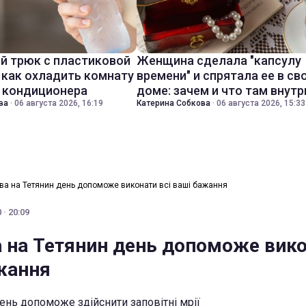
й трюк с пластиковой
Женщина сделала "капсулу
 как охладить комнату
времени" и спрятала ее в св
з кондиционера
доме: зачем и что там внутр
ва
·
06 августа 2026, 16:19
Катерина Собкова
·
06 августа 2026, 15:33
ва на Тетянин день допоможе виконати всі ваші бажання
 · 20:09
 на Тетянин день допоможе вик
ажання
ень допоможе здійснити заповітні мрії