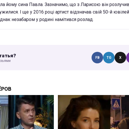
ла йому сина Павла. Зазначимо, що з Ларисою він розлучив
жилися. І ще у 2016 році артист відзначав свій 50-й ювіле
днак незабаром у родині намітився розлад.
татья?
FB
TG
X
узьями