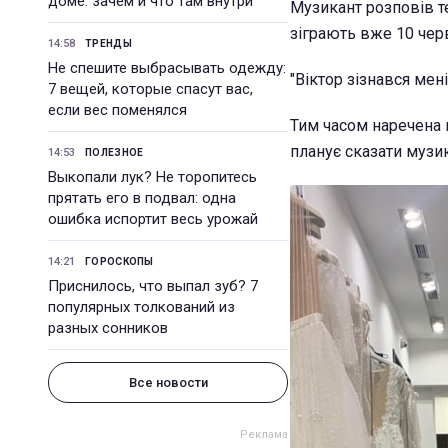
доме: зачем и что там внутри
Музикант розповів те
зіграють вже 10 черв
14:58
ТРЕНДЫ
Не спешите выбрасывать одежду:
"Віктор зізнався мен
7 вещей, которые спасут вас,
если вес поменялся
Тим часом наречена н
планує сказати музик
14:53
ПОЛЕЗНОЕ
Выкопали лук? Не торопитесь
прятать его в подвал: одна
ошибка испортит весь урожай
14:21
ГОРОСКОПЫ
Приснилось, что выпал зуб? 7
популярных толкований из
разных сонников
Все новости