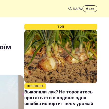
UA
/
RU
rbc.ua
ТОП
воїм
ПОЛЕЗНОЕ
Выкопали лук? Не торопитесь
прятать его в подвал: одна
ошибка испортит весь урожай