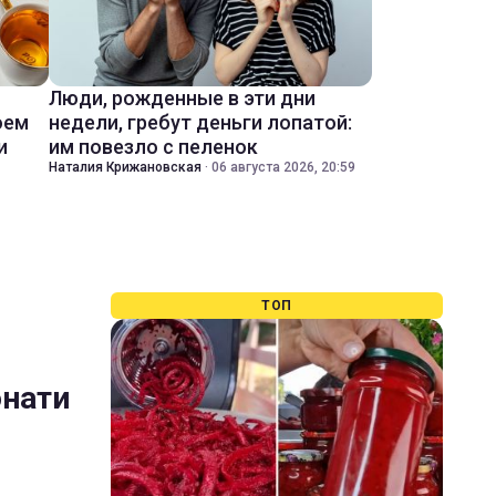
Люди, рожденные в эти дни
оем
недели, гребут деньги лопатой:
и
им повезло с пеленок
Наталия Крижановская
·
06 августа 2026, 20:59
ТОП
онати