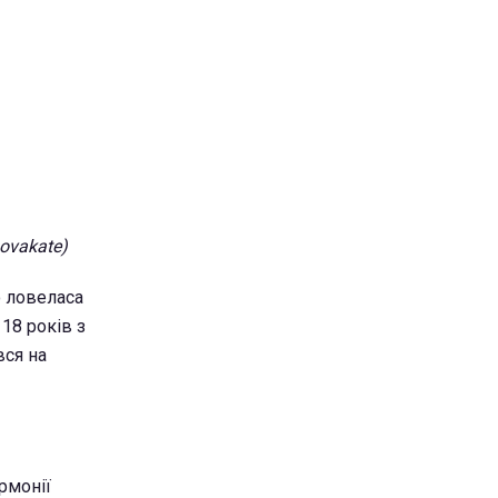
ovakate)
о ловеласа
18 років з
вся на
рмонії