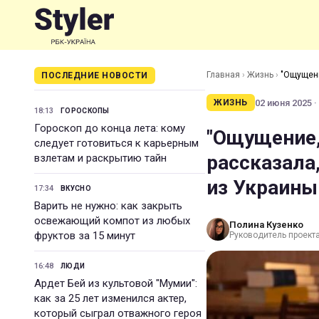
Главная
›
Жизнь
›
"Ощущени
ПОСЛЕДНИЕ НОВОСТИ
Украины
02 июня 2025 ·
ЖИЗНЬ
18:13
ГОРОСКОПЫ
Гороскоп до конца лета: кому
"Ощущение, 
следует готовиться к карьерным
рассказала
взлетам и раскрытию тайн
из Украины
17:34
ВКУСНО
Варить не нужно: как закрыть
освежающий компот из любых
Полина Кузенко
фруктов за 15 минут
Руководитель проекта 
16:48
ЛЮДИ
Ардет Бей из культовой "Мумии":
как за 25 лет изменился актер,
который сыграл отважного героя