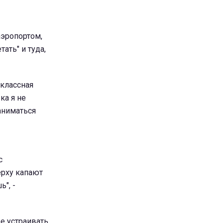
аэропортом,
ать" и туда,
 классная
ка я не
заниматься
с
ерху капают
ь", -
е устраивать