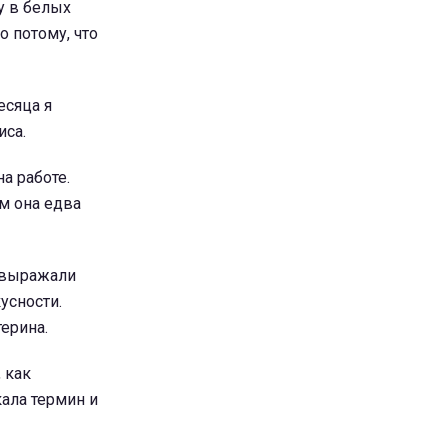
у в белых
о потому, что
есяца я
иса.
а работе.
м она едва
, выражали
усности.
ерина.
 как
кала термин и