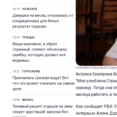
16:19
ПОЛЕЗНОЕ
Девушка на месяц отказалась от
кондиционера для белья:
результат поразил
15:52
ТРЕНДЫ
Вещи красивые, а образ
странный: стилист объяснила
ошибку, которую делают все
модницы
Екатерина Вишневая (скри
15:27
ГОРОСКОПЫ
Актриса Екатерина Ви
Приснилась грязная вода? Вот
"Моя улюблена Страш
что это может означать на самом
границу. Тогда она 
деле
месяца работать в т
15:04
ВКУСНО
Ленивый рецепт огурцов на зиму:
Как сообщает РБК-Ук
секрет хрустящей закуски без
интервью Алине До