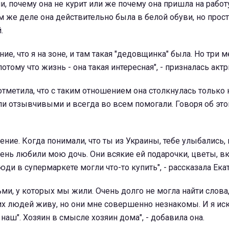
и, почему она не курит или же почему она пришла на работ
м же деле она действительно была в белой обуви, но прост
.
е, что я на зоне, и там такая "дедовщинка" была. Но три м
потому что жизнь - она такая интересная", - призналась актр
отметила, что с таким отношением она столкнулась только н
и отзывчивыми и всегда во всем помогали. Говоря об это
ение. Когда понимали, что ты из Украины, тебе улыбались
ень любили мою дочь. Они всякие ей подарочки, цветы, вк
и в супермаркете могли что-то купить", - рассказала Екат
ми, у которых мы жили. Очень долго не могла найти слова,
этих людей живу, но они мне совершенно незнакомы. И я ис
 наш". Хозяин в смысле хозяин дома", - добавила она.