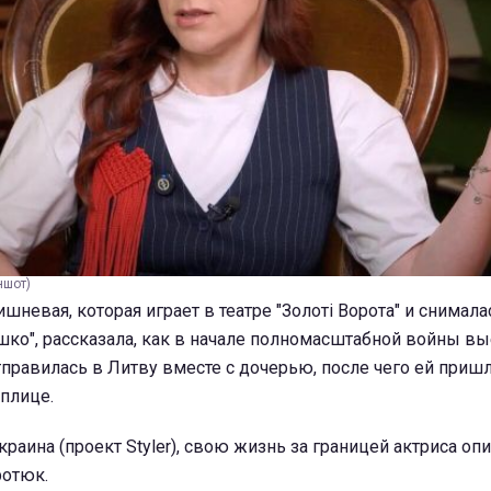
ншот)
шневая, которая играет в театре "Золоті Ворота" и снимала
ко", рассказала, как в начале полномасштабной войны вы
отправилась в Литву вместе с дочерью, после чего ей приш
еплице.
раина (проект Styler), свою жизнь за границей актриса опи
ротюк.