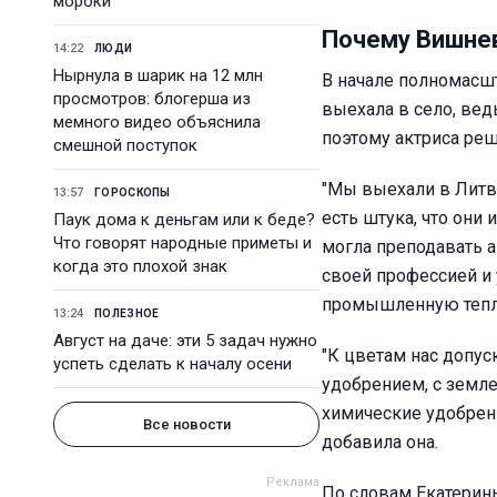
мороки
Почему Вишнев
14:22
ЛЮДИ
Нырнула в шарик на 12 млн
В начале полномасшт
просмотров: блогерша из
выехала в село, вед
мемного видео объяснила
поэтому актриса реш
смешной поступок
"Мы выехали в Литву
13:57
ГОРОСКОПЫ
есть штука, что они 
Паук дома к деньгам или к беде?
Что говорят народные приметы и
могла преподавать а
когда это плохой знак
своей профессией и 
промышленную тепли
13:24
ПОЛЕЗНОЕ
Август на даче: эти 5 задач нужно
"К цветам нас допус
успеть сделать к началу осени
удобрением, с земле
химические удобрения
Все новости
добавила она.
По словам Екатерины