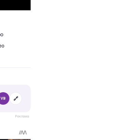
ию
ео
🔗
VB