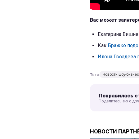
Вас может заинтер
Екатерина Вишнев
Как
Бражко подог
Илона Гвоздева 
Теги:
Новости шоу-бизне
Понравилась с
Поделитесь ею с др