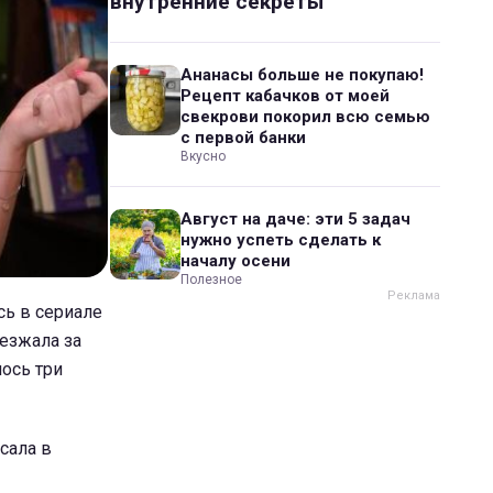
внутренние секреты
Ананасы больше не покупаю!
Рецепт кабачков от моей
свекрови покорил всю семью
с первой банки
Вкусно
Август на даче: эти 5 задач
нужно успеть сделать к
началу осени
Полезное
сь в сериале
езжала за
лось три
сала в