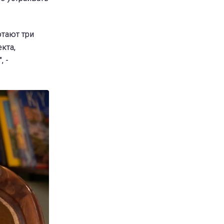
отают три
кта,
, -