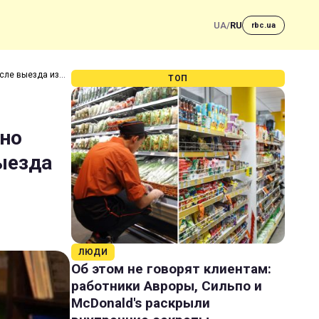
UA
/
RU
rbc.ua
осле выезда из
ТОП
нно
выезда
ЛЮДИ
Об этом не говорят клиентам:
работники Авроры, Сильпо и
McDonald's раскрыли