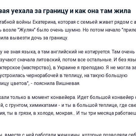
ая уехала за границу и как она там жила
абной войны Екатерина, которая с семьей живет рядом с 
ь возле "Жулян" было очень шумно. Но потом начало "прилет
ила вывезти дочь за границу.
 не зная языка, а там английский не котируется. Там очень
изучают сначала литовский, потом все остальные. И без язы
ктерское (мастерство), в Украине я преподаю. Я не могла 
устроилась чернорабочей в теплицу, на такую большую
цу цветов", - пояснила Вишневая.
кали только в момент конвейера. Идет большой конвейер 
й, с грунтом, химикатами - и ты в большой теплице, где св
, ты в грязи, в холоде, мокрая... И ты три месяца работаеш
, вместе с ней работали женщины, которые позволяли себ