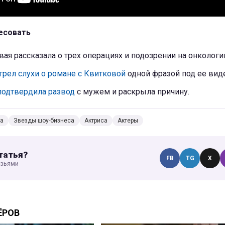
есовать
ая рассказала о трех операциях и подозрении на онколог
рел слухи о романе с Квитковой
одной фразой под ее вид
подтвердила развод
с мужем и раскрыла причину.
са
Звезды шоу-бизнеса
Актриса
Актеры
татья?
FB
TG
X
узьями