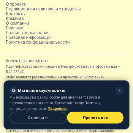
О проекте
Редакционная политика и стандарты
Контакты
Команда
О компании
Реклама
Правила пользования
Правовая информация
Политика конфиденциальности
© 2026 LLC «UBT MEDIA»
Идентификатор онлайн-медиа в Реестре субъектов в сфере медиа —
R40-05347
Styler является развлекательным проектом «РБК-Украина»,
рассказывающим о людях, трендах и всё, что интересно читать вне
новостей.
🍪
Мы используем cookie
✕
Фотографии, иллюстрации и другие изображения принадлежат их
Мы используем файлы cookie для анализа трафика и
правообладателям. Использование фотографий, отмеченных Getty
персонализации контента. Прочитайте нашу Политику
Images, допускается исключительно при наличии письменного
конфиденциальности.
Подробнее
разрешения фотоагентства Getty Images. Фотографии, отмеченные
логотипом «Styler» или подписанные «Styler» или «РБК-Украина», могут
Отклонить
Принять все
использоваться на условиях лицензии Creative Commons Attribution
4.0 International.
При полном или частичном воспроизведении информационных