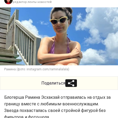
редактор ленты новостей
Рамина (фото: instagram.com/raminalalala)
Поделиться
Блогерша Рамина Эсхакзай отправилась на отдых за
границу вместе с любимым-военнослужащим.
Звезда похвасталась своей стройной фигурой без
фильтров и фотошопа.