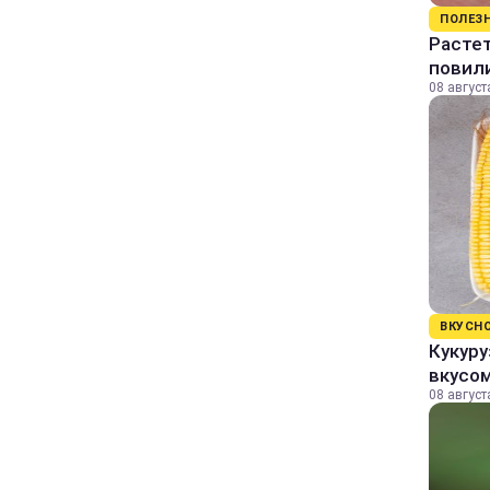
ПОЛЕЗ
Растет
повили
08 август
ВКУСН
Кукуру
вкусо
08 август