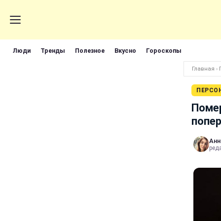
Люди
Тренды
Полезное
Вкусно
Гороскопы
Главная
›
ПЕРСО
Помер
попер
Анн
реда