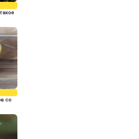
 такое
ов со