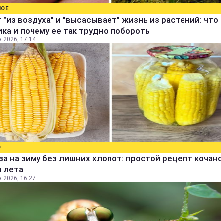
НОЕ
 "из воздуха" и "высасывает" жизнь из растений: что
ка и почему ее так трудно побороть
а 2026, 17:14
О
за на зиму без лишних хлопот: простой рецепт кочан
м лета
а 2026, 16:27