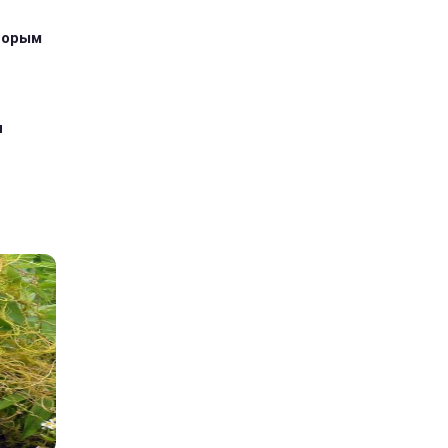
оторым
я