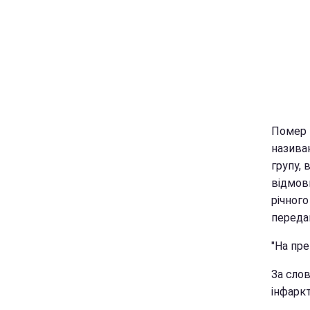
Помер 
називаю
групу, 
відмов
річног
переда
"На пре
За сло
інфаркт