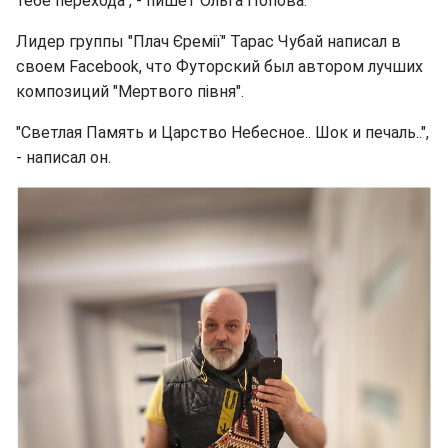
тебе перехода", - пишет Ольга Попова.
Лидер группы "Плач Єремії" Тарас Чубай написал в
своем Facebook, что Футорский был автором лучших
композиций "Мертвого півня".
"Светлая Память и Царство Небесное.. Шок и печаль..",
- написал он.