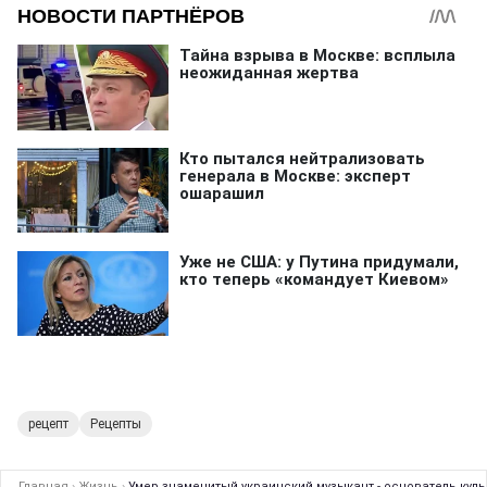
рецепт
Рецепты
Главная
›
Жизнь
›
Умер знаменитый украинский музыкант - основатель культ