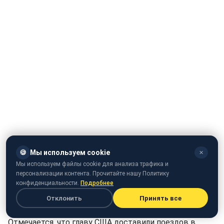
🍪
Мы используем cookie
✕
Мы используем файлы cookie для анализа трафика и
персонализации контента. Прочитайте нашу Политику
конфиденциальности.
Подробнее
Что рассказали о Байдене в
Отклонить
Принять все
"Укрзализныце"
Отмечается, что главу США доставили поездов в