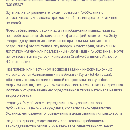
R40-05347
Styler является развлекательным проектом «РБК-Украина»,
рассказывающим о людях, трендах и всё, что интересно читать вне
новостей.
Фотографии, иллюстрации и другие изображения принадлежат их
правообладателям. Использование фотографий, отмеченных Getty
Images, допускается исключительно при наличии письменного
разрешения фотоагентства Getty Images. Фотографии, отмеченные
логотипом «Styler» или подписанные «Styler» или «РБК-Украина», могут
использоваться на условиях лицензии Creative Commons Attribution
4.0 International.
При полном или частичном воспроизведении информационных
материалов, опубликованных на вебсайте «Styler» (styler.rbc.ua),
обязательно размещение активной гиперссылки на styler.rbc.ua,
открытой для индексации поисковыми системами. Такая гиперссылка
должна быть размещена непосредственно в тексте материала не ниже
второго абзаца.
Редакция "Styler" может не разделять точку зрения авторов
публикаций. Оценочные суждения, согласно законодательству
Украины, не подлежат опровержению и доказыванию их правдивости.
За достоверность, содержание и соответствие требованиям
законодательства рекламных материалов ответственность несет