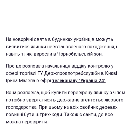
На новорічні свята в будинках українців можуть
виявитися ялинки невстановленого походження, і
навіть ті, які виросли в Чорнобильській зоні.
Про це розповіла начальниця відділу контролю у
сфері торгівлі ГУ Держпродпотребслужби в Києві
Ірина Мазепа в ефірі
телеканалу "Україна 24"
.
Вона розповіла, щоб купити перевірену ялинку з чіпом
потрібно звертатися в державне агентство лісового
господарства. При цьому на всіх хвойних деревах
повинні бути штрих-коди. Також є сайти, де все
можна перевірити.