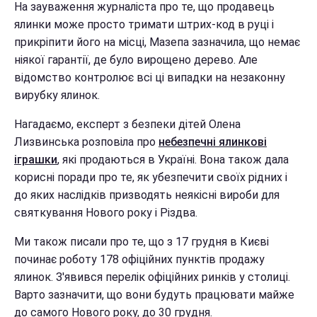
На зауваження журналіста про те, що продавець
ялинки може просто тримати штрих-код в руці і
прикріпити його на місці, Мазепа зазначила, що немає
ніякої гарантії, де було вирощено дерево. Але
відомство контролює всі ці випадки на незаконну
вирубку ялинок.
Нагадаємо, експерт з безпеки дітей Олена
Лизвинська розповіла про
небезпечні ялинкові
іграшки
, які продаються в Україні. Вона також дала
корисні поради про те, як убезпечити своїх рідних і
до яких наслідків призводять неякісні вироби для
святкування Нового року і Різдва.
Ми також писали про те, що з 17 грудня в Києві
починає роботу 178 офіційних пунктів продажу
ялинок. З'явився перелік офіційних ринків у столиці.
Варто зазначити, що вони будуть працювати майже
до самого Нового року, до 30 грудня.