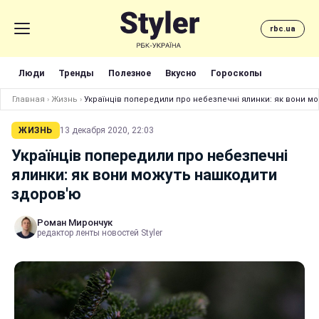
rbc.ua
Люди
Тренды
Полезное
Вкусно
Гороскопы
Главная
›
Жизнь
›
Українців попередили про небезпечні ялинки: як вони м
ЖИЗНЬ
13 декабря 2020, 22:03
Українців попередили про небезпечні
ялинки: як вони можуть нашкодити
здоров'ю
Роман Мирончук
редактор ленты новостей Styler