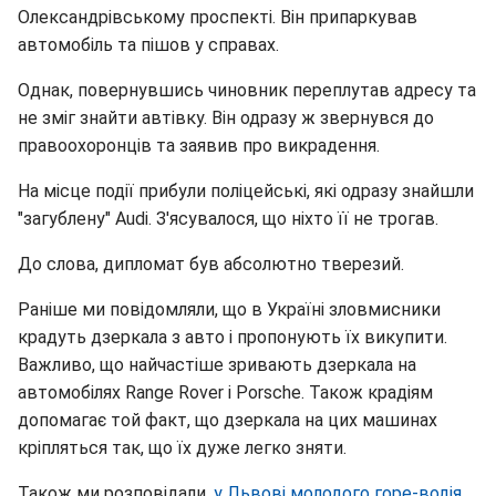
Олександрівському проспекті. Він припаркував
автомобіль та пішов у справах.
Однак, повернувшись чиновник переплутав адресу та
не зміг знайти автівку. Він одразу ж звернувся до
правоохоронців та заявив про викрадення.
На місце події прибули поліцейські, які одразу знайшли
"загублену" Audi. З'ясувалося, що ніхто її не трогав.
До слова, дипломат був абсолютно тверезий.
Раніше ми повідомляли, що в Україні зловмисники
крадуть дзеркала з авто і пропонують їх викупити.
Важливо, що найчастіше зривають дзеркала на
автомобілях Range Rover і Porsche. Також крадіям
допомагає той факт, що дзеркала на цих машинах
кріпляться так, що їх дуже легко зняти.
Також ми розповідали,
у Львові молодого горе-водія