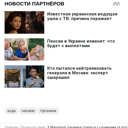
вода
человек
Организм
Главная
›
Происшествия
›
У Маріуполі дівчинка гралася з сірниками та пі