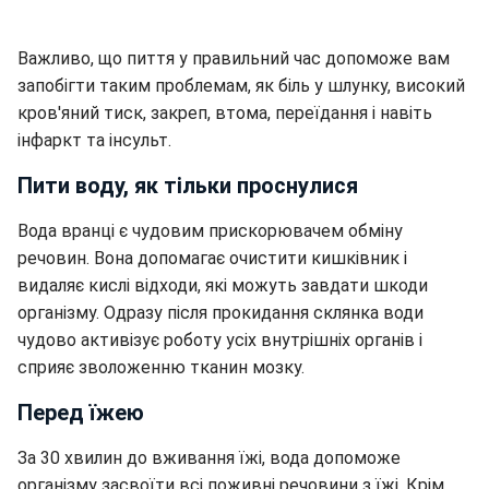
Важливо, що пиття у правильний час допоможе вам
запобігти таким проблемам, як біль у шлунку, високий
кров'яний тиск, закреп, втома, переїдання і навіть
інфаркт та інсульт.
Пити воду, як тільки проснулися
Вода вранці є чудовим прискорювачем обміну
речовин. Вона допомагає очистити кишківник і
видаляє кислі відходи, які можуть завдати шкоди
організму. Одразу після прокидання склянка води
чудово активізує роботу усіх внутрішніх органів і
сприяє зволоженню тканин мозку.
Перед їжею
За 30 хвилин до вживання їжі, вода допоможе
організму засвоїти всі поживні речовини з їжі. Крім