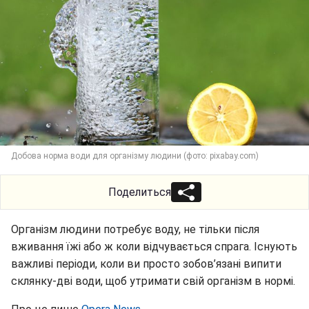
Добова норма води для організму людини (фото: pixabay.com)
Поделиться
Організм людини потребує воду, не тільки після
вживання їжі або ж коли відчувається спрага. Існують
важливі періоди, коли ви просто зобов’язані випити
склянку-дві води, щоб утримати свій організм в нормі.