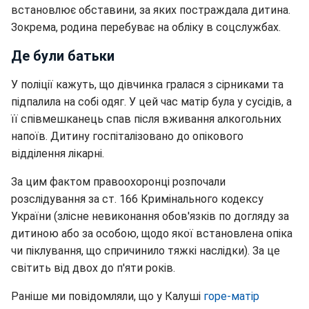
встановлює обставини, за яких постраждала дитина.
Зокрема, родина перебуває на обліку в соцслужбах.
Де були батьки
У поліції кажуть, що дівчинка гралася з сірниками та
підпалила на собі одяг. У цей час матір була у сусідів, а
її співмешканець спав після вживання алкогольних
напоїв. Дитину госпіталізовано до опікового
відділення лікарні.
За цим фактом правоохоронці розпочали
розслідування за ст. 166 Кримінального кодексу
України (злісне невиконання обов'язків по догляду за
дитиною або за особою, щодо якої встановлена опіка
чи піклування, що спричинило тяжкі наслідки). За це
світить від двох до п'яти років.
Раніше ми повідомляли, що у Калуші
горе-матір