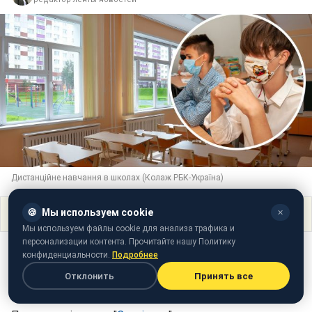
Дистанційне навчання в школах (Колаж РБК-Україна)
🍪
Мы используем cookie
Поделиться
✕
Мы используем файлы cookie для анализа трафика и
персонализации контента. Прочитайте нашу Политику
З 1 вересня у Чернівцях школярі 2 ліцеїв почали
конфиденциальности.
Подробнее
навчатись дистанційно. Причина є те, що у
Отклонить
Принять все
приміщеннях шкіл не встигли завершити ремонт.