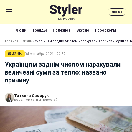
rbc.ua
Люди
Тренды
Полезное
Вкусно
Гороскопы
Главная
›
Жизнь
›
Українцям заднім числом нарахували величезні суми за т
ЖИЗНЬ
04 сентября 2021 · 22:57
Українцям заднім числом нарахували
величезні суми за тепло: названо
причину
Татьяна Самарук
редактор ленты новостей