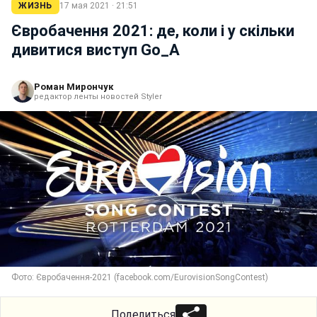
ЖИЗНЬ
17 мая 2021 · 21:51
Євробачення 2021: де, коли і у скільки
дивитися виступ Go_A
Роман Мирончук
редактор ленты новостей Styler
Фото: Євробачення-2021 (facebook.com/EurovisionSongContest)
Поделиться