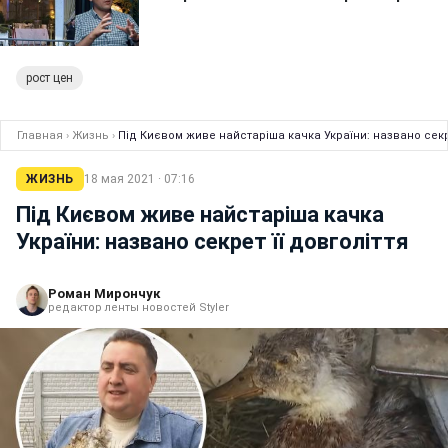
рост цен
Главная
›
Жизнь
›
Під Києвом живе найстаріша качка України: названо секре
ЖИЗНЬ
18 мая 2021 · 07:16
Під Києвом живе найстаріша качка
України: названо секрет її довголіття
Роман Мирончук
редактор ленты новостей Styler