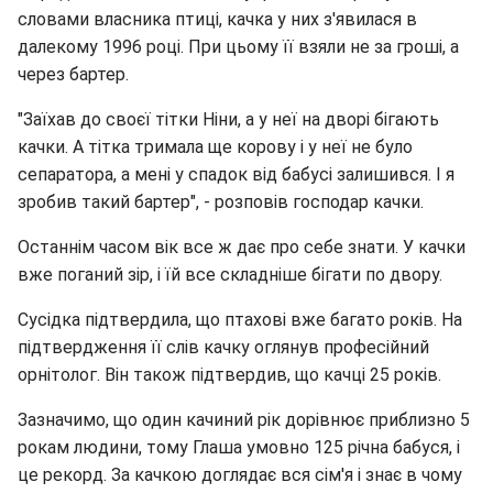
словами власника птиці, качка у них з'явилася в
далекому 1996 році. При цьому її взяли не за гроші, а
через бартер.
"Заїхав до своєї тітки Ніни, а у неї на дворі бігають
качки. А тітка тримала ще корову і у неї не було
сепаратора, а мені у спадок від бабусі залишився. І я
зробив такий бартер", - розповів господар качки.
Останнім часом вік все ж дає про себе знати. У качки
вже поганий зір, і їй все складніше бігати по двору.
Сусідка підтвердила, що птахові вже багато років. На
підтвердження її слів качку оглянув професійний
орнітолог. Він також підтвердив, що качці 25 років.
Зазначимо, що один качиний рік дорівнює приблизно 5
рокам людини, тому Глаша умовно 125 річна бабуся, і
це рекорд. За качкою доглядає вся сім'я і знає в чому