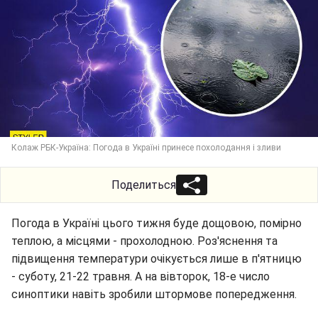
Колаж РБК-Україна: Погода в Україні принесе похолодання і зливи
Поделиться
Погода в Україні цього тижня буде дощовою, помірно
теплою, а місцями - прохолодною. Роз'яснення та
підвищення температури очікується лише в п'ятницю
- суботу, 21-22 травня. А на вівторок, 18-е число
синоптики навіть зробили штормове попередження.