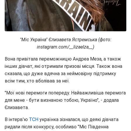
"Міс Україна" Єлизавета Ястремська (фото:
instagram.com/__lizaelza__)
Вона привітала переможницю Андреа Меза, а також
інших дівчат, які отримали призові місця. Також вона
сказала, що дуже вдячна за неймовірну підтримку
всім тим, хто вболівав за неї.
"Мої нові перемоги попереду. Найважливіша перемога
для мене - бути визнаною тобою, Україно", - додала
Єлизавета.
В інтерв'ю
ТСН
українка зізналася, що деякі дівчата
ридали після конкурсу, особливо "Міс Південна