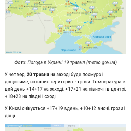
Фото: Погода в Україні 19 травня (meteo.gov.ua)
У четвер,
20 травня
на заході буде похмуро і
дощитиме, на інших територіях - грози. Температура в
цей день +14+17 на заході, +17+21 на півночі і в центрі,
+18+23 на півдні і сході.
У Києві очікується +17+19 вдень, +10+12 вночі, грози і
дощі.