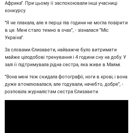
Африка". При цьому її заспокоювали інші учасниці
конкурсу.
"Я не плакала, але я перші пів години не могла повірити
в це. Мені стало темно в очах", - зізналася "Міс
Україна".
За словами Єлизавети, найважче було витримати
майже цілодобові тренування і 4 години сну на добу. У
залі її підтримувала рідна сестра, яка живе в Маямі.
"Вона мені теж скидала фотографії, ноги в крові, і вона
дуже втомлювалася, але годували, начебто, добре", -
розповіла журналістам сестра Єлизавети.