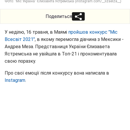
Фото: "Міс Україна" Єлизавета Ястремська (instagram.com/__lizaelza__)
Поделиться
У неділю, 16 травня, в Маямі
пройшов конкурс "Міс
Всесвіт 2021"
, в якому перемогла дівчина з Мексики -
Андреа Меза. Представниця України Єлизавета
Ястремська не увійшла в Топ-21 і прокоментувала
свою поразку.
Про свої емоції після конкурсу вона написала в
Instagram
.