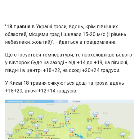
"
18 травня
в Україні грози, вдень, крім північних
областей, місцями град і шквали 15-20 м/с (I рівень
небезпеки, жовтий)", - йдеться в повідомленні.
Що стосується температури, то прохолодніше всього
у вівторок буде на заході - від +14 до +19, на півночі,
півдні і в центрі +18+22, на сході +20+24 градуси.
У Києві 18 травня очікуються дощі та грози, вдень
+18+20, вночі +12+14 градусів.