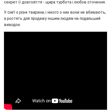
секрет її довголіття - щира турбота і любов оточення.
У сім'ї є різні тварини, і нікого з них вони не вбивають,
а ростять для продажу іншим людям на подальший
виводок.