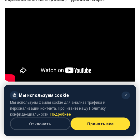
Раньше мы рассказывали о том,
почему над Тибетом
🍪
Мы используем cookie
✕
самолеты стараются не летать.
Мы используем файлы cookie для анализа трафика и
персонализации контента. Прочитайте нашу Политику
А еще мы писали о том,
почему у винной бутылки
конфиденциальности.
Подробнее
вогнутое дно.
Отклонить
Принять все