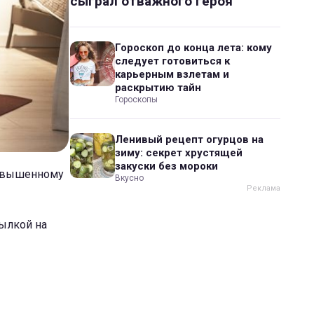
сыграл отважного героя
Гороскоп до конца лета: кому
следует готовиться к
карьерным взлетам и
раскрытию тайн
Гороскопы
Ленивый рецепт огурцов на
зиму: секрет хрустящей
закуски без мороки
повышенному
Вкусно
сылкой на