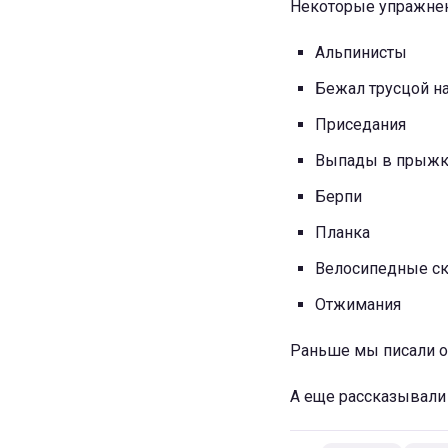
Некоторые упражнен
Альпинисты
Бежал трусцой н
Приседания
Выпады в прыжк
Берпи
Планка
Велосипедные ск
Отжимания
Раньше мы писали о 
А еще рассказывали 