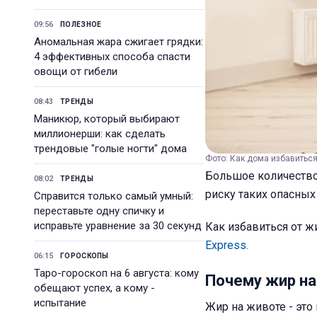
09:56
ПОЛЕЗНОЕ
Аномальная жара сжигает грядки:
4 эффективных способа спасти
овощи от гибели
08:43
ТРЕНДЫ
Маникюр, который выбирают
миллионерши: как сделать
трендовые "голые ногти" дома
Фото: Как дома избавиться 
Большое количество
08:02
ТРЕНДЫ
риску таких опасных
Справится только самый умный:
переставьте одну спичку и
исправьте уравнение за 30 секунд
Как избавиться от ж
Express.
06:15
ГОРОСКОПЫ
Таро-гороскоп на 6 августа: кому
Почему жир на
обещают успех, а кому -
испытание
Жир на животе - это 