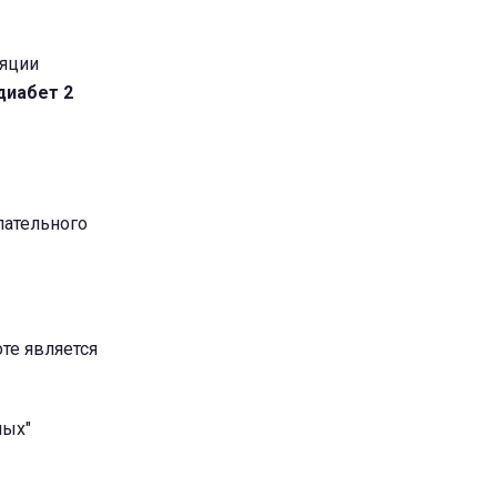
ляции
диабет 2
лательного
те является
ных"