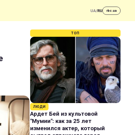
UA
/
RU
rbc.ua
ТОП
е
ЛЮДИ
Ардет Бей из культовой
"Мумии": как за 25 лет
изменился актер, который