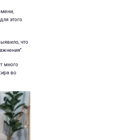
емени,
для этого
выявило, что
ажнения".
ет много
жира во