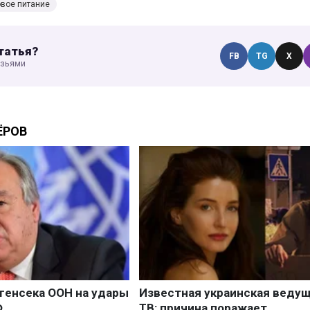
вое питание
татья?
FB
TG
X
узьями