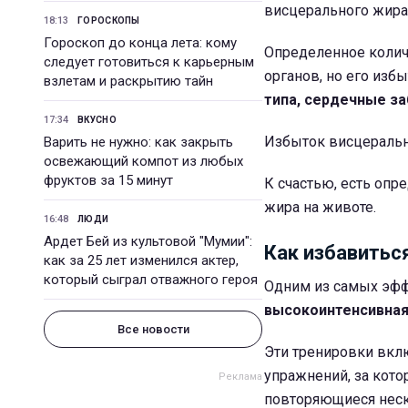
висцерального жира 
18:13
ГОРОСКОПЫ
Гороскоп до конца лета: кому
Определенное колич
следует готовиться к карьерным
органов, но его из
взлетам и раскрытию тайн
типа, сердечные за
17:34
ВКУСНО
Избыток висцеральн
Варить не нужно: как закрыть
освежающий компот из любых
фруктов за 15 минут
К счастью, есть оп
жира на животе.
16:48
ЛЮДИ
Ардет Бей из культовой "Мумии":
Как избавитьс
как за 25 лет изменился актер,
который сыграл отважного героя
Одним из самых эфф
высокоинтенсивная 
Все новости
Эти тренировки вкл
упражнений, за кот
повторяющиеся неско