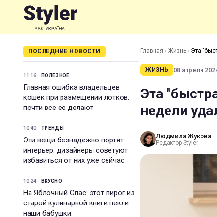
Главная
›
Жизнь
›
Эта "быс
ПОСЛЕДНИЕ НОВОСТИ
08 апреля 2024
ЖИЗНЬ
11:16
ПОЛЕЗНОЕ
Главная ошибка владельцев
Эта "быстр
кошек при размещении лотков:
недели уда
почти все ее делают
10:40
ТРЕНДЫ
Людмила Жукова
Эти вещи безнадежно портят
Редактор Styler
интерьер: дизайнеры советуют
избавиться от них уже сейчас
10:24
ВКУСНО
На Яблочный Спас: этот пирог из
старой кулинарной книги пекли
наши бабушки