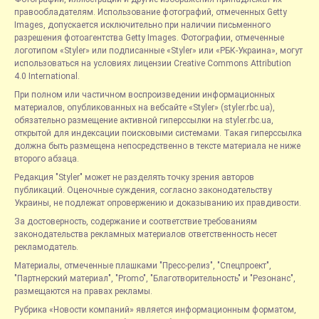
правообладателям. Использование фотографий, отмеченных Getty
Images, допускается исключительно при наличии письменного
разрешения фотоагентства Getty Images. Фотографии, отмеченные
логотипом «Styler» или подписанные «Styler» или «РБК-Украина», могут
использоваться на условиях лицензии Creative Commons Attribution
4.0 International.
При полном или частичном воспроизведении информационных
материалов, опубликованных на вебсайте «Styler» (styler.rbc.ua),
обязательно размещение активной гиперссылки на styler.rbc.ua,
открытой для индексации поисковыми системами. Такая гиперссылка
должна быть размещена непосредственно в тексте материала не ниже
второго абзаца.
Редакция "Styler" может не разделять точку зрения авторов
публикаций. Оценочные суждения, согласно законодательству
Украины, не подлежат опровержению и доказыванию их правдивости.
За достоверность, содержание и соответствие требованиям
законодательства рекламных материалов ответственность несет
рекламодатель.
Материалы, отмеченные плашками "Пресс-релиз", "Спецпроект",
"Партнерский материал", "Promo", "Благотворительность" и "Резонанс",
размещаются на правах рекламы.
Рубрика «Новости компаний» является информационным форматом,