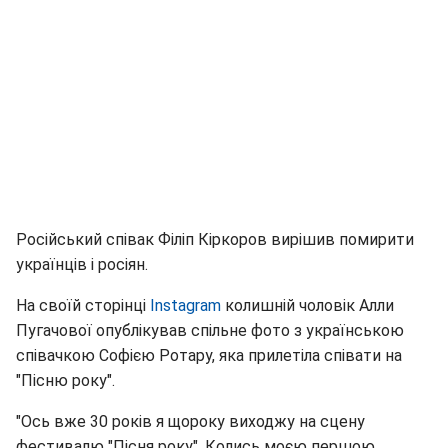
Російський співак Філіп Кіркоров вирішив помирити
українців і росіян.
На своїй сторінці
Instagram
колишній чоловік Алли
Пугачової опублікував спільне фото з українською
співачкою Софією Ротару, яка прилетіла співати на
"Пісню року".
"Ось вже 30 років я щороку виходжу на сцену
фестивалю "Пісня року". Колись моєю першою