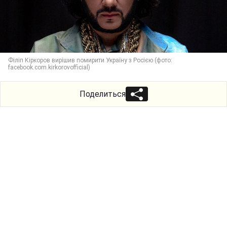
Філіп Кіркоров вирішив помирити Україну з Росією (фото:
facebook.com.kirkorovofficial)
Поделиться