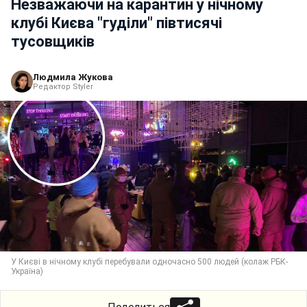
Незважаючи на карантин у нічному
клубі Києва "гуділи" півтисячі
тусовщиків
Людмила Жукова
Редактор Styler
У Києві в нічному клубі перебували одночасно 500 людей (колаж РБК-
Україна)