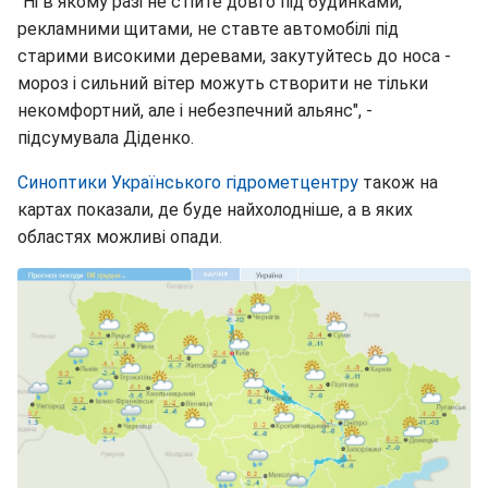
"Ні в якому разі не стійте довго під будинками,
рекламними щитами, не ставте автомобілі під
старими високими деревами, закутуйтесь до носа -
мороз і сильний вітер можуть створити не тільки
некомфортний, але і небезпечний альянс", -
підсумувала Діденко.
Синоптики Українського гідрометцентру
також на
картах показали, де буде найхолодніше, а в яких
областях можливі опади.