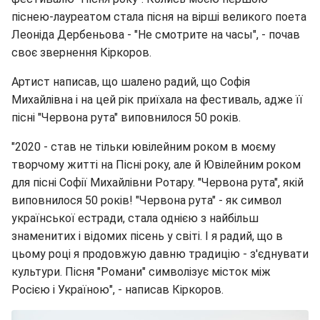
піснею-лауреатом стала пісня на вірші великого поета
Леоніда Дербеньова - "Не смотрите на часы", - почав
своє звернення Кіркоров.
Артист написав, що шалено радий, що Софія
Михайлівна і на цей рік приїхала на фестиваль, адже її
пісні "Червона рута" виповнилося 50 років.
"2020 - став не тільки ювілейним роком в моєму
творчому житті на Пісні року, але й Ювілейним роком
для пісні Софії Михайлівни Ротару. "Червона рута", якій
виповнилося 50 років! "Червона рута" - як символ
української естради, стала однією з найбільш
знаменитих і відомих пісень у світі. І я радий, що в
цьому році я продовжую давню традицію - з'єднувати
культури. Пісня "Романи" символізує місток між
Росією і Україною", - написав Кіркоров.