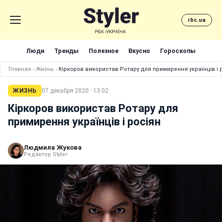
rbc.ua
Люди
Тренды
Полезное
Вкусно
Гороскопы
Главная
›
Жизнь
›
Кіркоров використав Ротару для примирення українців і 
ЖИЗНЬ
07 декабря 2020 · 13:02
Кіркоров використав Ротару для
примирення українців і росіян
Людмила Жукова
Редактор Styler