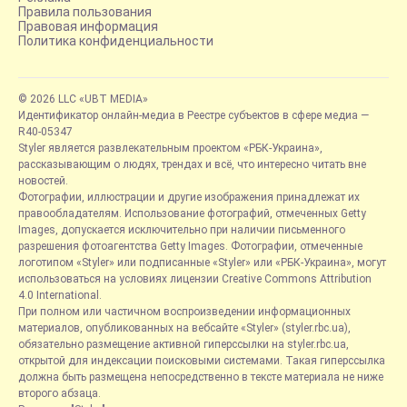
Правила пользования
Правовая информация
Политика конфиденциальности
© 2026 LLC «UBT MEDIA»
Идентификатор онлайн-медиа в Реестре субъектов в сфере медиа —
R40-05347
Styler является развлекательным проектом «РБК-Украина»,
рассказывающим о людях, трендах и всё, что интересно читать вне
новостей.
Фотографии, иллюстрации и другие изображения принадлежат их
правообладателям. Использование фотографий, отмеченных Getty
Images, допускается исключительно при наличии письменного
разрешения фотоагентства Getty Images. Фотографии, отмеченные
логотипом «Styler» или подписанные «Styler» или «РБК-Украина», могут
использоваться на условиях лицензии Creative Commons Attribution
4.0 International.
При полном или частичном воспроизведении информационных
материалов, опубликованных на вебсайте «Styler» (styler.rbc.ua),
обязательно размещение активной гиперссылки на styler.rbc.ua,
открытой для индексации поисковыми системами. Такая гиперссылка
должна быть размещена непосредственно в тексте материала не ниже
второго абзаца.