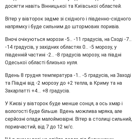
досягти навіть Вінницької та Київської областей.
Вітер у вівторок задме зі східного і південно-східного
напрямку і буде сильним до штормових поривів.
Вночі очікуються морози -5... -11 градусів, на Сході -7...
-14 градусів, у західних областях 0... -5 морозу, у
південній частині -2... -8 градусів морозу, на півдні
Одеської області близько нуля.
Вдень 8 грудня температура -1... -5 градусів, на Заході
та Півдні від -2 морозу до +2 тепла, в Криму та на
Закарпатті +4.... +8 градусів.
У Києві у вівторок буде менше сонця, а ось хмар і
вологості буде більше. Вдень можлива мряка, але
серйозні опади малоймовірні. Вітер в столиці сильний,
поривчастий, від 7 до 12 м/с.