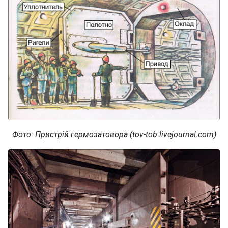
Фото: Пристрій гермозатовора (tov-tob.livejournal.com)