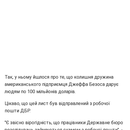
Так, у ньому йшлося про те, що колишня дружина
американського підприємця Джеффа Безоса дарує
людям по 100 мільйонів доларів.
Цікаво, що цей лист був відправлений з робочої
пошти ДБР.
"Є звісно вірогідність, що працівники Державне бюро
розслідувань займаються скамом з робочої пошти", -