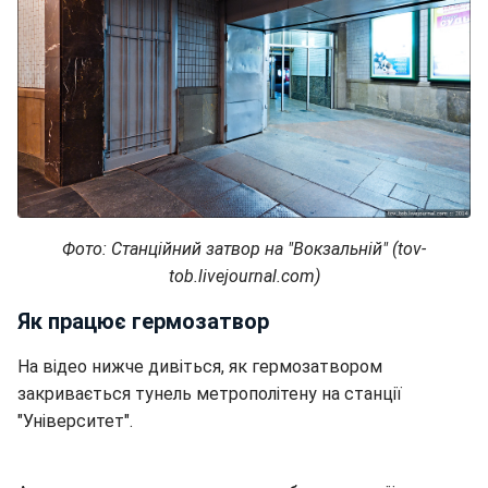
Фото: Станційний затвор на "Вокзальній" (tov-
tob.livejournal.com)
Як працює гермозатвор
На відео нижче дивіться, як гермозатвором
закривається тунель метрополітену на станції
"Університет".