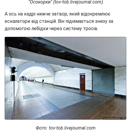
"Осокорки" (tov-tob.livejournal.com)
А ось на кадрі нижче затвор, який відокремлює
ескалатори від станцій. Він піднімається знизу за
допомогою лебідки через систему тросів.
Фото: tov-tob.livejournal.com