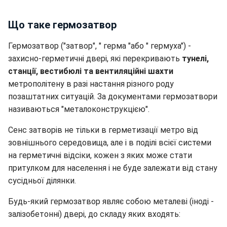
Що таке гермозатвор
Гермозатвор ("затвор", " герма "або " гермуха") -
захисно-герметичні двері, які перекривають
тунелі,
станції, вестибюлі та вентиляційні шахти
метрополітену в разі настання різного роду
позаштатних ситуацій. За документами гермозатвори
називаються "металоконструкцією".
Сенс затворів не тільки в герметизації метро від
зовнішнього середовища, але і в поділі всієї системи
на герметичні відсіки, кожен з яких може стати
притулком для населення і не буде залежати від стану
сусідньої ділянки.
Будь-який гермозатвор являє собою металеві (іноді -
залізобетонні) двері, до складу яких входять: