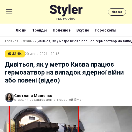
rbc.ua
Люди
Тренды
Полезное
Вкусно
Гороскопы
Главная
›
Жизнь
›
Дивіться, як у метро Києва працює гермозатвор на випад
ЖИЗНЬ
20 июля 2021 · 20:15
Дивіться, як у метро Києва працює
гермозатвор на випадок ядерної війни
або повені (відео)
Светлана Мащенко
старший редактор ленты новостей Styler