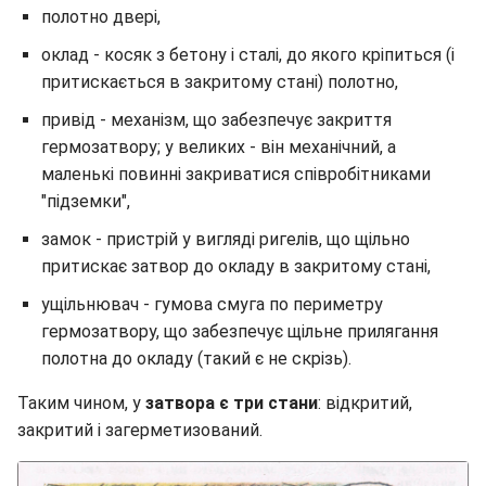
полотно двері,
оклад - косяк з бетону і сталі, до якого кріпиться (і
притискається в закритому стані) полотно,
привід - механізм, що забезпечує закриття
гермозатвору; у великих - він механічний, а
маленькі повинні закриватися співробітниками
"підземки",
замок - пристрій у вигляді ригелів, що щільно
притискає затвор до окладу в закритому стані,
ущільнювач - гумова смуга по периметру
гермозатвору, що забезпечує щільне прилягання
полотна до окладу (такий є не скрізь).
Таким чином, у
затвора є три стани
: відкритий,
закритий і загерметизований.