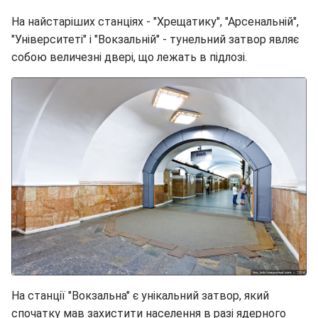
На найстаріших станціях - "Хрещатику", "Арсенальній",
"Університеті" і "Вокзальній" - тунельний затвор являє
собою величезні двері, що лежать в підлозі.
На станції "Вокзальна" є унікальний затвор, який
спочатку мав захистити населення в разі ядерного