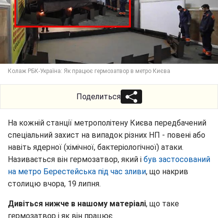
Колаж РБК-Україна: Як працює гермозатвор в метро Києва
Поделиться
На кожній станції метрополітену Києва передбачений
спеціальний захист на випадок різних НП - повені або
навіть ядерної (хімічної, бактеріологічної) атаки.
Називається він гермозатвор, який і
був застосований
на метро Берестейська під час зливи
, що накрив
столицю вчора, 19 липня.
Дивіться нижче в нашому матеріалі
, що таке
гермозатвор і як він працює.