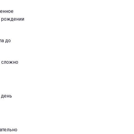
ленное
 о рождении
ла до
т сложно
 день
зательно