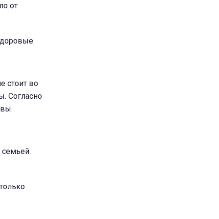
ло от
здоровые.
е стоит во
ы. Согласно
твы.
 семьей.
 только