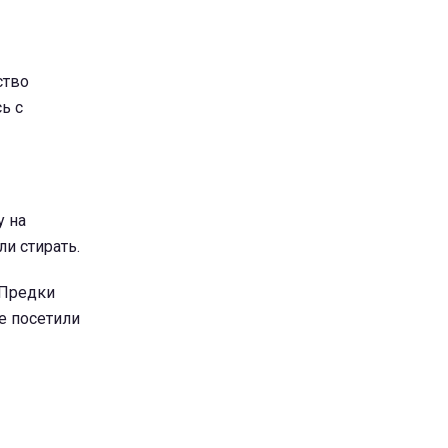
ство
ь с
у на
ли стирать.
 Предки
е посетили