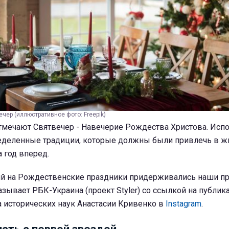
ечер (иллюстративное фото: Freepik)
отмечают Святвечер - Навечерие Рождества Христова. Исп
еделенные традиции, которые должны были привлечь в ж
а год вперед.
ций на Рождественские праздники придерживались наши п
казывает РБК-Украина (проект Styler) со ссылкой на публи
а исторических наук Анастасии Кривенко в
Instagram
.