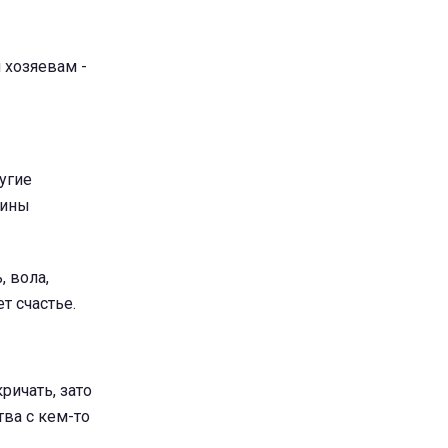
 хозяевам -
угие
чины
 вола,
т счастье.
ричать, зато
тва с кем-то