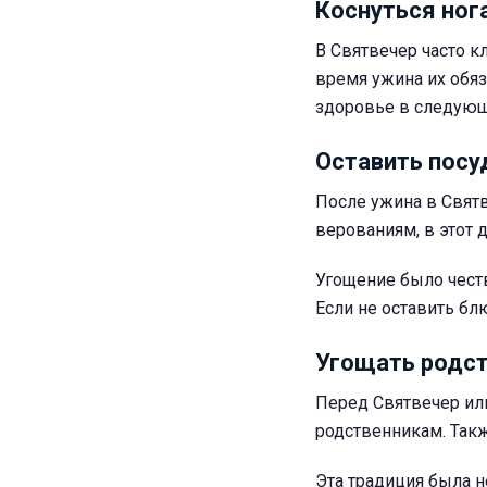
Коснуться ног
В Святвечер часто к
время ужина их обяз
здоровье в следующ
Оставить посу
После ужина в Святв
верованиям, в этот
Угощение было честв
Если не оставить бл
Угощать родст
Перед Святвечер ил
родственникам. Такж
Эта традиция была н