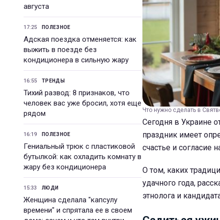
августа
17:25
ПОЛЕЗНОЕ
Адская поездка отменяется: как
выжить в поезде без
кондиционера в сильную жару
16:55
ТРЕНДЫ
Тихий развод: 8 признаков, что
человек вас уже бросил, хотя еще
Что нужно сделать в Святв
рядом
Сегодня в Украине 
праздник имеет опр
16:19
ПОЛЕЗНОЕ
Гениальный трюк с пластиковой
счастье и согласие н
бутылкой: как охладить комнату в
жару без кондиционера
О том, каких тради
удачного года, расс
15:33
ЛЮДИ
этнолога и кандидат
Женщина сделала "капсулу
времени" и спрятала ее в своем