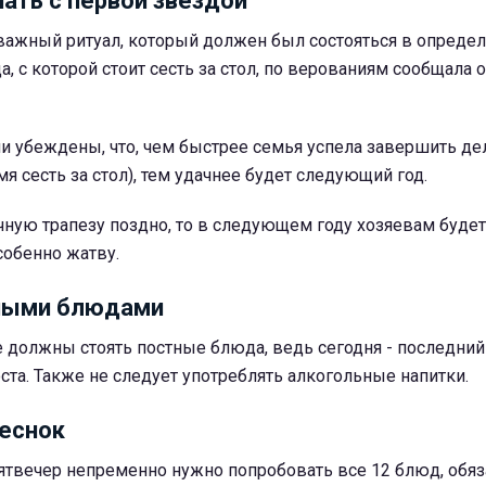
ать с первой звездой
 важный ритуал, который должен был состояться в опреде
а, с которой стоит сесть за стол, по верованиям сообщала
и убеждены, что, чем быстрее семья успела завершить де
я сесть за стол), тем удачнее будет следующий год.
чную трапезу поздно, то в следующем году хозяевам буде
собенно жатву.
ными блюдами
е должны стоять постные блюда, ведь сегодня - последний
та. Также не следует употреблять алкогольные напитки.
еснок
вятвечер непременно нужно попробовать все 12 блюд, обя