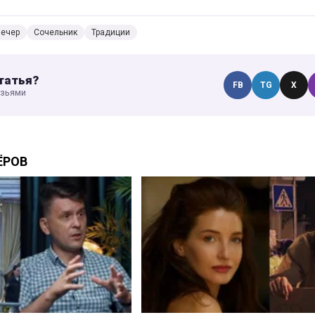
вечер
Сочельник
Традиции
татья?
FB
TG
X
узьями