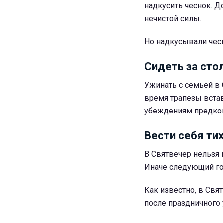
надкусить чеснок. До
нечистой силы.
Но надкусывали чесн
Сидеть за сто
Ужинать с семьей в 
время трапезы встава
убеждениям предков
Вести себя ти
В Святвечер нельзя 
Иначе следующий го
Как известно, в Свя
после праздничного 