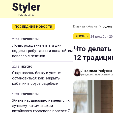
Главная
›
Жизнь
›
Что дела
ПОСЛЕДНИЕ НОВОСТИ
24 декабря 202
ЖИЗНЬ
20:59
ГОРОСКОПЫ
Люди, рожденные в эти дни
Что делать
недели, гребут деньги лопатой: им
12 традици
повезло с пеленок
20:12
ВКУСНО
Людмила Рябухіна
Открываешь банку и уже не
редактор новостной л
остановиться: как закрыть
кабачки в соусе сацебели
18:13
ГОРОСКОПЫ
Жизнь кардинально изменится к
лучшему: каким знакам
китайского гороскопа повезет 7