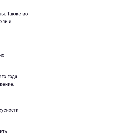
лы. Также во
ели и
но
го года.
жение.
кусности
ить