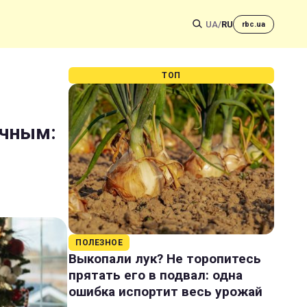
UA
/
RU
rbc.ua
ТОП
ачным:
ПОЛЕЗНОЕ
Выкопали лук? Не торопитесь
прятать его в подвал: одна
ошибка испортит весь урожай