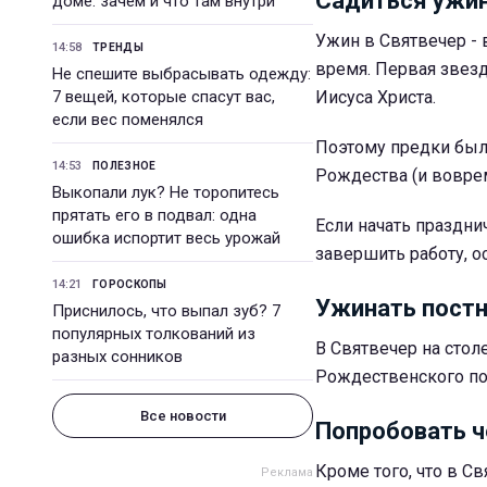
Садиться ужин
доме: зачем и что там внутри
Ужин в Святвечер -
14:58
ТРЕНДЫ
время. Первая звезд
Не спешите выбрасывать одежду:
7 вещей, которые спасут вас,
Иисуса Христа.
если вес поменялся
Поэтому предки был
14:53
ПОЛЕЗНОЕ
Рождества (и воврем
Выкопали лук? Не торопитесь
прятать его в подвал: одна
Если начать праздни
ошибка испортит весь урожай
завершить работу, о
14:21
ГОРОСКОПЫ
Ужинать пост
Приснилось, что выпал зуб? 7
популярных толкований из
В Святвечер на стол
разных сонников
Рождественского пос
Все новости
Попробовать ч
Кроме того, что в С