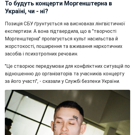
То будуть концерти Моргенштерна в
Україні, чи - ні?
Позиція СБУ ґрунтується на висновках лінгвістичної
експертизи. А вона підтвердила, що в "творчості
Моргенштерна" пропагується культ насильства й
жорстокості, поширення та вживання наркотичних
засобів і психотропних речовин.
"Це створює передумови для конфліктних ситуацій по
відношенню до організаторів та учасників концерту
за його участі", - сказали у Службі безпеки України.