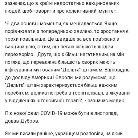
зазначає, що в країні недостатньо вакцинованих
людей, щоб говорити про колективний імунітет.
"Є два основні моменти, як мені здається. Якщо
порівнювати з попередньою хвилею, то зростання є
трохи повільніше. Це швидше за все пов'язано з
вакцинацією, з тим, що певна кількість людей
перехворіло... Друге, що є більш негативним, на мій
погляд, що переважна більшість хворих мають
інфікування мутованим "Дельта"-штамом. Відповідно
до досвіду Америки і Європи, ми розуміємо, що
"Дельта"-штам характеризується більш важким
перебігом, велика потреба в госпіталізації, в лікуванні
у відділеннях інтенсивної терапії", - зазначає медик.
Пік нової хвилі COVID-19 може бути в листопаді,
додав Дубров.
Як ми писали раніше, українцям розповіли, на який