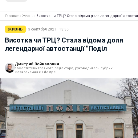
Главная
›
Жизнь
›
Висотка чи ТРЦ? Стала відома доля легендарної автостан
ЖИЗНЬ
13 сентября 2021 · 13:35
Висотка чи ТРЦ? Стала відома доля
легендарної автостанції "Поділ
Дмитрий Войналович
заместитель главного редактора, руководитель рубрик
Развлечения и Lifestyle