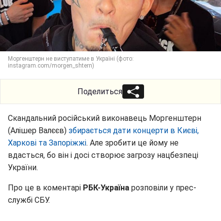
Моргенштерн не виступатиме в Україні (фото:
instagram.com/morgen_shtern)
Поделиться
Скандальний російський виконавець Моргенштерн
(Алішер Валєєв)
збирається дати концерти в Києві,
Харкові та Запоріжжі
. Але зробити це йому не
вдасться, бо він і досі створює загрозу нацбезпеці
України.
Про це в коментарі
РБК-Україна
розповіли у прес-
службі СБУ.