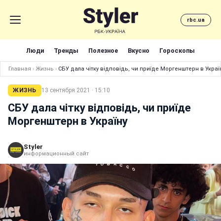
rbc.ua
Люди
Тренды
Полезное
Вкусно
Гороскопы
Главная
›
Жизнь
›
СБУ дала чітку відповідь, чи приїде Моргенштерн в Украї
ЖИЗНЬ
13 сентября 2021 · 15:10
СБУ дала чітку відповідь, чи приїде
Моргенштерн в Україну
Styler
информационный сайт