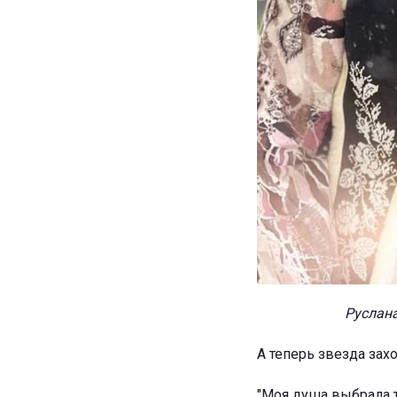
Руслана
А теперь звезда зах
"Моя душа выбрала т