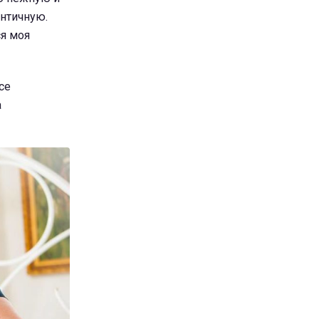
нтичную.
ся моя
се
а