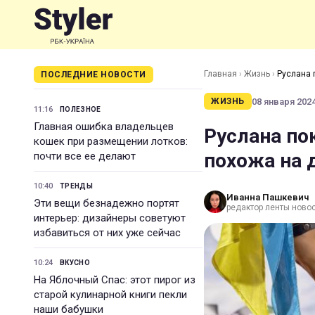
Главная
›
Жизнь
›
Руслана 
ПОСЛЕДНИЕ НОВОСТИ
08 января 2024
ЖИЗНЬ
11:16
ПОЛЕЗНОЕ
Главная ошибка владельцев
Руслана по
кошек при размещении лотков:
похожа на 
почти все ее делают
10:40
ТРЕНДЫ
Иванна Пашкевич
Эти вещи безнадежно портят
редактор ленты ново
интерьер: дизайнеры советуют
избавиться от них уже сейчас
10:24
ВКУСНО
На Яблочный Спас: этот пирог из
старой кулинарной книги пекли
наши бабушки