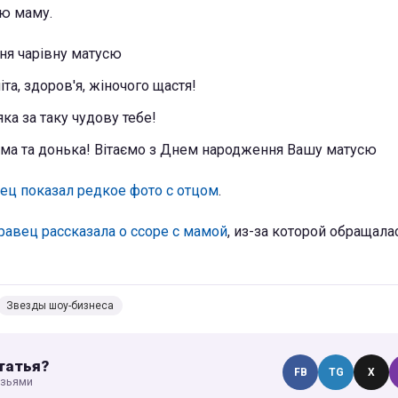
ою маму.
ня чарівну матусю
іта, здоров'я, жіночого щастя!
яка за таку чудову тебе!
ама та донька! Вітаємо з Днем народження Вашу матусю
ец показал редкое фото с отцом
.
равец рассказала о ссоре с мамой
, из-за которой обращала
Звезды шоу-бизнеса
татья?
FB
TG
X
узьями