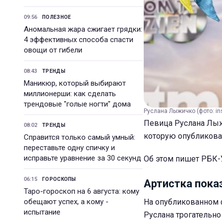
09:56
ПОЛЕЗНОЕ
Аномальная жара сжигает грядки:
4 эффективных способа спасти
овощи от гибели
08:43
ТРЕНДЫ
Маникюр, который выбирают
миллионерши: как сделать
трендовые "голые ногти" дома
Руслана Лыжичко (фото: in
Певица Руслана Лыж
08:02
ТРЕНДЫ
которую опубликова
Справится только самый умный:
переставьте одну спичку и
исправьте уравнение за 30 секунд
Об этом пишет РБК-У
06:15
ГОРОСКОПЫ
Артистка пока
Таро-гороскоп на 6 августа: кому
обещают успех, а кому -
На опубликованном 
испытание
Руслана трогательно