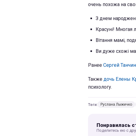
очень похожа на св
З днем народжен
Красуні! Многая л
Вітання мамі, под
Ви дуже схожі м
Ранее
Сергей Танчин
Также
дочь Елены К
психологу.
Теги:
Руслана Лыжичко
Понравилась с
Поделитесь ею с др