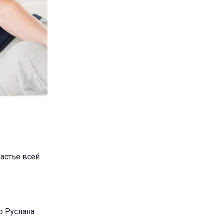
частье всей
о Руслана