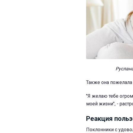
Руслана
Также она пожелала
"Я желаю тебе огром
моей жизни", - растр
Реакция польз
Поклонники с удово