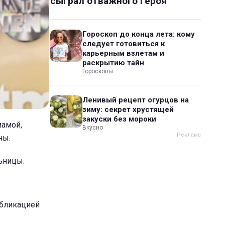
сыграл отважного героя
Гороскоп до конца лета: кому
следует готовиться к
карьерным взлетам и
раскрытию тайн
Гороскопы
Ленивый рецепт огурцов на
зиму: секрет хрустящей
закуски без мороки
мамой,
Вкусно
ны.
ьницы.
убликацией