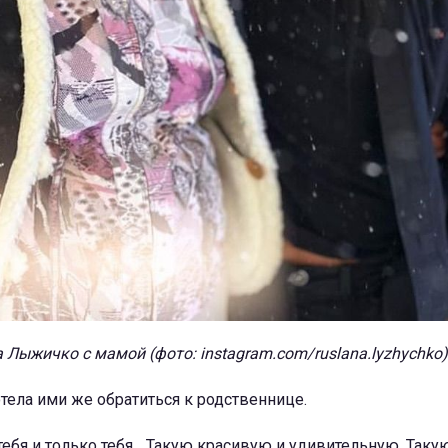
 Лыжичко с мамой (фото: instagram.com/ruslana.lyzhychko)
отела ими же обратиться к родственнице.
ебя и только тебя... Такую красивую и удивительную. Так