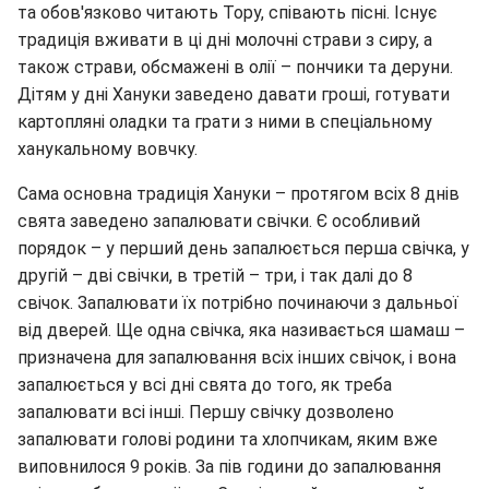
та обов'язково читають Тору, співають пісні. Існує
традиція вживати в ці дні молочні страви з сиру, а
також страви, обсмажені в олії – пончики та деруни.
Дітям у дні Хануки заведено давати гроші, готувати
картопляні оладки та грати з ними в спеціальному
ханукальному вовчку.
Сама основна традиція Хануки – протягом всіх 8 днів
свята заведено запалювати свічки. Є особливий
порядок – у перший день запалюється перша свічка, у
другій – дві свічки, в третій – три, і так далі до 8
свічок. Запалювати їх потрібно починаючи з дальньої
від дверей. Ще одна свічка, яка називається шамаш –
призначена для запалювання всіх інших свічок, і вона
запалюється у всі дні свята до того, як треба
запалювати всі інші. Першу свічку дозволено
запалювати голові родини та хлопчикам, яким вже
виповнилося 9 років. За пів години до запалювання