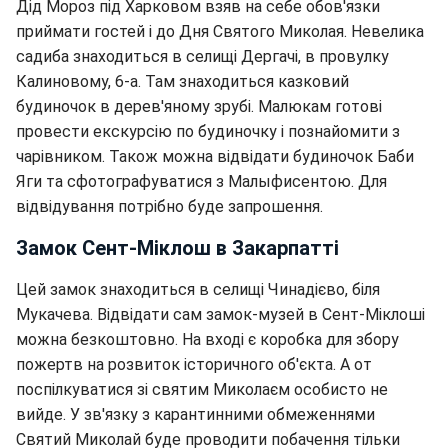
Дід Мороз під Харковом взяв на себе обов'язки
приймати гостей і до Дня Святого Миколая. Невелика
садиба знаходиться в селищі Дергачі, в провулку
Калиновому, 6-а. Там знаходиться казковий
будиночок в дерев'яному зрубі. Малюкам готові
провести екскурсію по будиночку і познайомити з
чарівником. Також можна відвідати будиночок Баби
Яги та сфотографуватися з Малыфисентою. Для
відвідування потрібно буде запрошення.
Замок Сент-Міклош в Закарпатті
Цей замок знаходиться в селищі Чинадієво, біля
Мукачева. Відвідати сам замок-музей в Сент-Міклоші
можна безкоштовно. На вході є коробка для збору
пожертв на розвиток історичного об'єкта. А от
поспілкуватися зі святим Миколаєм особисто не
вийде. У зв'язку з карантинними обмеженнями
Святий Миколай буде проводити побачення тільки