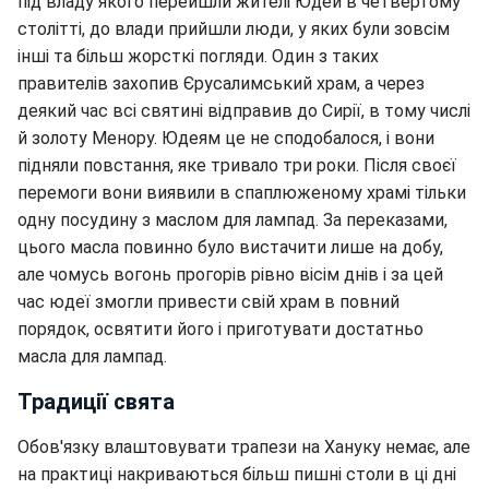
під владу якого перейшли жителі Юдей в четвертому
столітті, до влади прийшли люди, у яких були зовсім
інші та більш жорсткі погляди. Один з таких
правителів захопив Єрусалимський храм, а через
деякий час всі святині відправив до Сирії, в тому числі
й золоту Менору. Юдеям це не сподобалося, і вони
підняли повстання, яке тривало три роки. Після своєї
перемоги вони виявили в спаплюженому храмі тільки
одну посудину з маслом для лампад. За переказами,
цього масла повинно було вистачити лише на добу,
але чомусь вогонь прогорів рівно вісім днів і за цей
час юдеї змогли привести свій храм в повний
порядок, освятити його і приготувати достатньо
масла для лампад.
Традиції свята
Обов'язку влаштовувати трапези на Хануку немає, але
на практиці накриваються більш пишні столи в ці дні