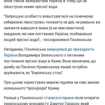
Вона також звинуватила Україну в тому, що на
півострові немає прісної води.
"Запрошую особисто влаштуватися на сонячному
узбережжі півострова і показати на ділі, чи реально ви
зможете вирішити земні (а не міжгалактичні)
завдання, які нам поставила Україна, позбавивши
людей прісної води", - поскаржилася Поклонська.
Нагадаємо, Поклонська
звернулася до президента
України
Володимира Зеленського з питанням
постачання прісної води в Крим. Вона зазначила, що
дамбу на Північно-Кримському каналі потрібно
зруйнувати, як "Берлінську стіну".
При цьому користувачі мережі підняли на сміх заклик
колишнього "прокурора" Криму.
Раніше у Поклонської
сталася істерика
після інтерв'ю
українському журналісту Дмитру Гордону, який