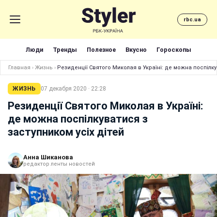
rbc.ua
Люди
Тренды
Полезное
Вкусно
Гороскопы
Главная
›
Жизнь
›
Резиденції Святого Миколая в Україні: де можна поспілку
ЖИЗНЬ
07 декабря 2020 · 22:28
Резиденції Святого Миколая в Україні:
де можна поспілкуватися з
заступником усіх дітей
Анна Шиканова
редактор ленты новостей