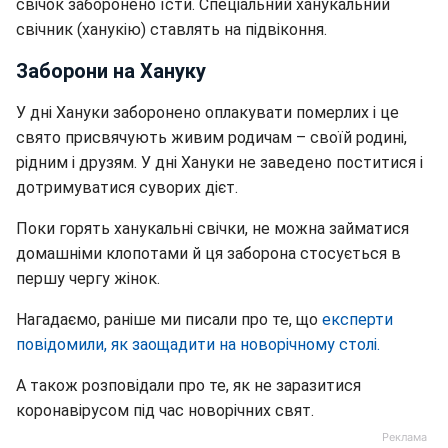
свічок заборонено їсти. Спеціальний ханукальний
свічник (ханукію) ставлять на підвіконня.
Заборони на Хануку
У дні Хануки заборонено оплакувати померлих і це
свято присвячують живим родичам – своїй родині,
рідним і друзям. У дні Хануки не заведено поститися і
дотримуватися суворих дієт.
Поки горять ханукальні свічки, не можна займатися
домашніми клопотами й ця заборона стосується в
першу чергу жінок.
Нагадаємо, раніше ми писали про те, що
експерти
повідомили, як заощадити на новорічному столі.
А також розповідали про те, як не заразитися
коронавірусом під час новорічних свят.