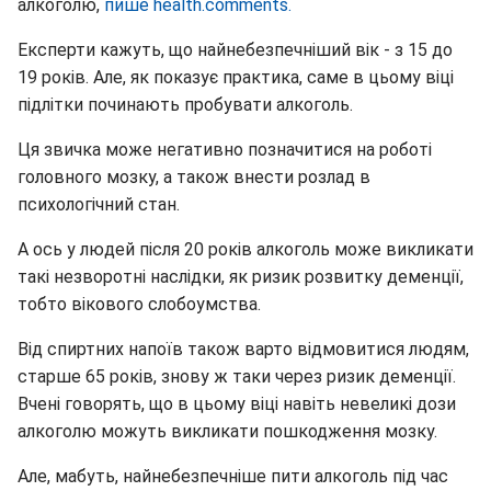
алкоголю,
пише health.comments.
Експерти кажуть, що найнебезпечніший вік - з 15 до
19 років. Але, як показує практика, саме в цьому віці
підлітки починають пробувати алкоголь.
Ця звичка може негативно позначитися на роботі
головного мозку, а також внести розлад в
психологічний стан.
А ось у людей після 20 років алкоголь може викликати
такі незворотні наслідки, як ризик розвитку деменції,
тобто вікового слобоумства.
Від спиртних напоїв також варто відмовитися людям,
старше 65 років, знову ж таки через ризик деменції.
Вчені говорять, що в цьому віці навіть невеликі дози
алкоголю можуть викликати пошкодження мозку.
Але, мабуть, найнебезпечніше пити алкоголь під час