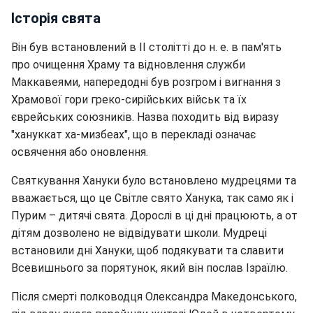
Історія свята
Він був встановлений в II столітті до н. е. в пам'ять
про очищення Храму та відновлення служби
Маккавеями, напередодні був розгром і вигнання з
Храмової гори греко-сирійських військ та їх
єврейських союзників. Назва походить від виразу
"хануккат ха-мизбеах", що в перекладі означає
освячення або оновлення.
Святкування Хануки було встановлено мудрецями та
вважається, що це Світле свято Ханука, так само як і
Пурим – дитячі свята. Дорослі в ці дні працюють, а от
дітям дозволено не відвідувати школи. Мудреці
встановили дні Хануки, щоб подякувати та славити
Всевишнього за порятунок, який він послав Ізраїлю.
Після смерті полководця Олександра Македонського,