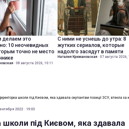
 делаем это
С ними не уснешь до утра: 8
но: 10 неочевидных
жутких сериалов, которые
торым точно не место
надолго засядут в памяти
ннике
Наталия Крижановская
·
07 августа 2026, 
новская
·
08 августа 2026, 10:11
иректорка школи під Києвом, яка здавала окупантам позиції ЗСУ, втекла за 
ентября 2022 · 19:03
 школи під Києвом, яка здавала