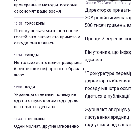
Колаж РБК-Україна: обвину
проверенные методы, которые
Директорка приватно
сэкономят ваше время
ЗСУ російським зага
13:55
ГОРОСКОПЫ
500 тисяч гривень, вт
Почему нельзя мыть пол после
гостей: что значит эта примета и
Про це 7 вересня по
откуда она взялась
Він уточнив, що інф
13:14
ТРЕНДЫ
адвокат.
Не только лен: стилист раскрыла
6 секретов комфортного образа в
"Прокуратура переві
жару
директора київської
12:30
ЛЮДИ
посаду міністра осві
Украинцы ответили, почему не
йдеться в публікації.
едут в отпуск в этом году: дело
не только в деньгах
Журналіст звернув ув
листування зрадниці
11:43
ГОРОСКОПЫ
відпустили під заста
Одни молчат, другие мгновенно