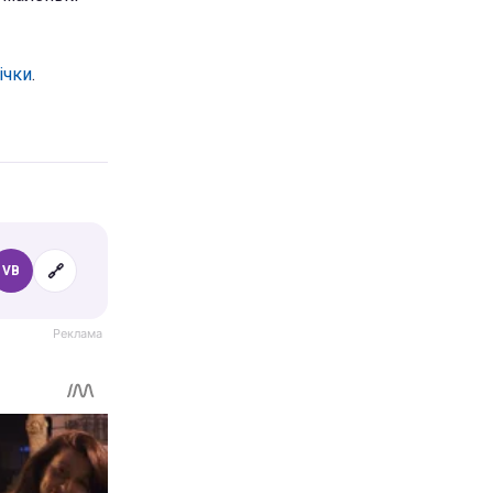
ічки
.
🔗
VB