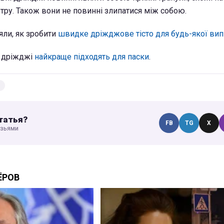
етру. Також вони не повинні злипатися між собою.
ли, як зробити
швидке дріжджове тісто для будь-якої вип
і дріжджі
найкраще підходять для паски
.
татья?
FB
TG
X
узьями