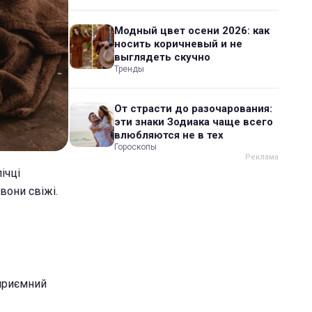
Модный цвет осени 2026: как
носить коричневый и не
выглядеть скучно
Тренды
От страсти до разочарования:
эти знаки Зодиака чаще всего
влюбляются не в тех
Гороскопы
ічці
вони свіжі.
 приємний