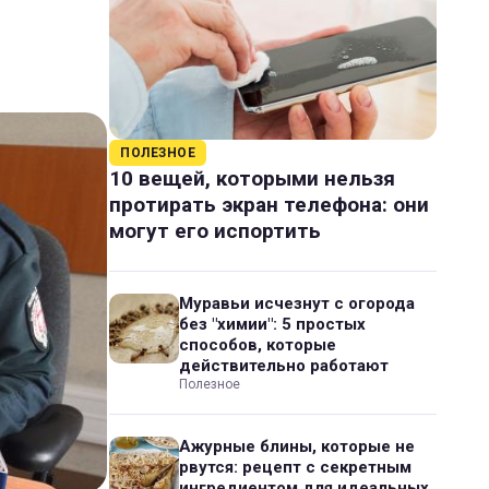
ПОЛЕЗНОЕ
10 вещей, которыми нельзя
протирать экран телефона: они
могут его испортить
Муравьи исчезнут с огорода
без "химии": 5 простых
способов, которые
действительно работают
Полезное
Ажурные блины, которые не
рвутся: рецепт с секретным
ингредиентом для идеальных