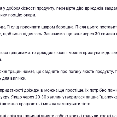
 у доброякісності продукту, перевірте дію дріжджів заздал
ику порцію опари.
ва, її слід присипати шаром борошна. Після цього постави
е, щоб вона піднялась. Зазначимо, що вже через 30 хвилин
.
ся тріщинами, то дріжджі якісні і можна приступати до з
.
хні тріщин немає, це свідчить про погану якість продукту, т
 для випічки.
придатності дріжджів можна ще простіше. Їх потрібно помі
цукру. Якщо через 20-30 хвилин утворилася пишна "шапочка"
і активно працюють і можна замішувати тісто.
вні дріжджі повинні являти собою крихкі гранули, схожі н