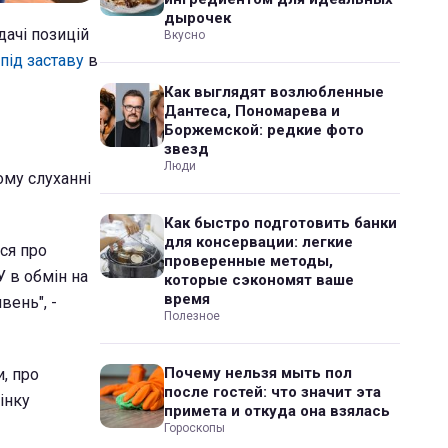
дырочек
дачі позицій
Вкусно
під заставу
в
Как выглядят возлюбленные
Дантеса, Пономарева и
Боржемской: редкие фото
звезд
Люди
ому слуханні
Как быстро подготовить банки
для консервации: легкие
ся про
проверенные методы,
У в обмін на
которые сэкономят ваше
время
вень", -
Полезное
Почему нельзя мыть пол
и, про
после гостей: что значит эта
інку
примета и откуда она взялась
Гороскопы