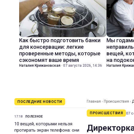
Как быстро подготовить банки
Мы годами
для консервации: легкие
неправиль
проверенные методы, которые
вещей, ко
сэкономят ваше время
на подоко
Наталия Крижановская
·
07 августа 2026, 14:36
Наталия Крижа
Главная
›
Происшествия
›
Д
ПОСЛЕДНИЕ НОВОСТИ
07 с
ПРОИСШЕСТВИЯ
17:18
ПОЛЕЗНОЕ
10 вещей, которыми нельзя
Директорка
протирать экран телефона: они