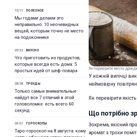
10:11
ПОЛЕЗНОЕ
Мы годами делаем это
неправильно: 10 неочевидных
вещей, которым точно не место
на подоконнике
09:32
ВКУСНО
Что приготовить из продуктов,
которые всегда есть дома: 5
Як перевірити якість дріжджі
простых идей от шеф-повара
У кожній випічці ви
неймовірну повітряну
08:38
ТРЕНДЫ
Только самые внимательные
найдут все 7 отличий в этой
Як перевірити якіст
головоломке: есть всего 60
секунд
Що потрібно з
06:07
ГОРОСКОПЫ
Зокрема, якісний пр
Таро-гороскоп на 8 августа: кому
аромат з трохи помі