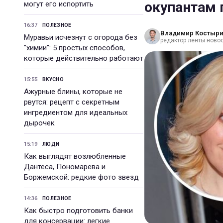
окупантам п
могут его испортить
16:37
ПОЛЕЗНОЕ
Владимир Костыр
Муравьи исчезнут с огорода без
редактор ленты новос
"химии": 5 простых способов,
которые действительно работают
15:55
ВКУСНО
Ажурные блины, которые не
рвутся: рецепт с секретным
ингредиентом для идеальных
дырочек
15:19
ЛЮДИ
Как выглядят возлюбленные
Дантеса, Пономарева и
Боржемской: редкие фото звезд
14:36
ПОЛЕЗНОЕ
Как быстро подготовить банки
для консервации: легкие