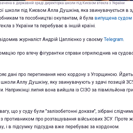
вачена в державній зраді директорка школи під Києвом втекла з України
ї школи під Києвом Алла Душкіна, яка звинувачується в з
рбникам та пособництві окупантам, й була
випущена судом 
екла з України та перебуває в іншій країні.
відомив журналіст Андрій Цаплієнко у своєму
Telegram
.
ормацію про втечу фігурантки справи оприлюднив на судов
ряє дані про перетинання нею кордону з Угорщиною. Йдеть
 школи Аллу Душкіну, яку звинувачують у здачі позицій ЗС
ти. Наприкінці липня вона вийшла із СІЗО за півмільйона гри
агу, що у суду були "залізобетонні докази", зібрані слідчим
 з противником про розташування військових ЗСУ. Проте ж
ву, і в підсумку підсудна вже перебуває за кордоном.