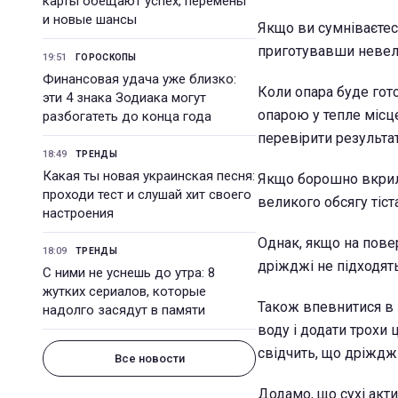
карты обещают успех, перемены
и новые шансы
Якщо ви сумніваєтеся
приготувавши невел
19:51
ГОРОСКОПЫ
Финансовая удача уже близко:
Коли опара буде гото
эти 4 знака Зодиака могут
опарою у тепле місц
разбогатеть до конца года
перевірити результат
18:49
ТРЕНДЫ
Какая ты новая украинская песня:
Якщо борошно вкрило
проходи тест и слушай хит своего
великого обсягу тіста
настроения
Однак, якщо на повер
18:09
ТРЕНДЫ
дріжджі не підходять
С ними не уснешь до утра: 8
жутких сериалов, которые
Також впевнитися в 
надолго засядут в памяти
воду і додати трохи 
свідчить, що дріждж
Все новости
Додамо, що сухі акти