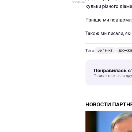
кульки різного діам
Раніше ми повідомля
Також ми писали, як
Теги:
Выпечка
дрожжи
Понравилась с
Поделитесь ею с др