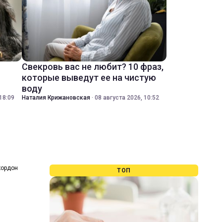
Свекровь вас не любит? 10 фраз,
которые выведут ее на чистую
воду
18:09
Наталия Крижановская
·
08 августа 2026, 10:52
кордон
ТОП