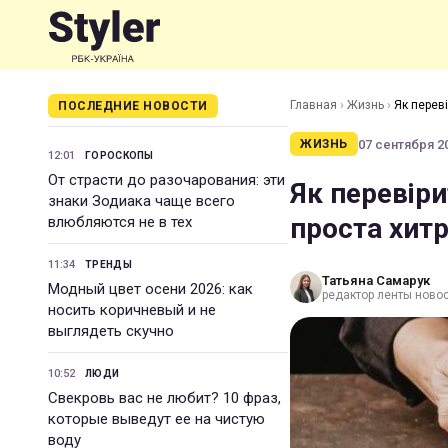
Главная
›
Жизнь
›
Як переві
ПОСЛЕДНИЕ НОВОСТИ
07 сентября 20
ЖИЗНЬ
12:01
ГОРОСКОПЫ
От страсти до разочарования: эти
Як перевіри
знаки Зодиака чаще всего
проста хитр
влюбляются не в тех
11:34
ТРЕНДЫ
Татьяна Самарук
Модный цвет осени 2026: как
редактор ленты ново
носить коричневый и не
выглядеть скучно
10:52
ЛЮДИ
Свекровь вас не любит? 10 фраз,
которые выведут ее на чистую
воду