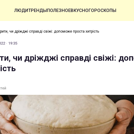
ЛЮДИ
ТРЕНДЫ
ПОЛЕЗНОЕ
ВКУСНО
ГОРОСКОПЫ
рити, чи дріжджі справді свіжі: допоможе проста хитрість
22 · 19:35
ти, чи дріжджі справді свіжі: д
ість
стей