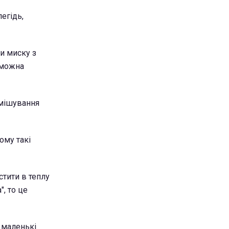
егідь,
ти миску з
 можна
амішування
ому такі
стити в теплу
, то це
а маленькі