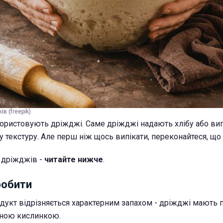
в (freepik)
користовують дріжджі. Саме дріжджі надають хлібу або вип
 текстуру. Але перш ніж щось випікати, переконайтеся, що 
ь дріжджів -
читайте нижче
.
робити
одукт відрізняється характерним запахом - дріжджі мають
тною кислинкою.