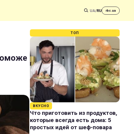
UA
/
RU
rbc.ua
ТОП
опоможе
ВКУСНО
Что приготовить из продуктов,
которые всегда есть дома: 5
простых идей от шеф-повара