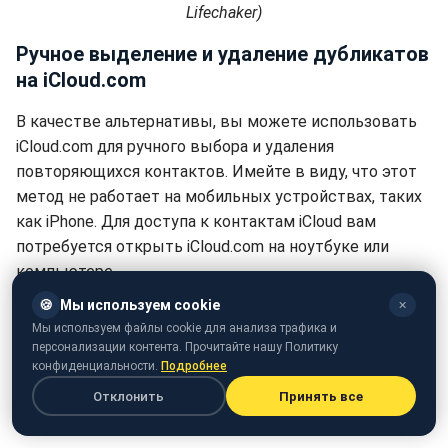
Lifechaker)
Ручное выделение и удаление дубликатов
на iCloud.com
В качестве альтернативы, вы можете использовать
iCloud.com для ручного выбора и удаления
повторяющихся контактов. Имейте в виду, что этот
метод не работает на мобильных устройствах, таких
как iPhone. Для доступа к контактам iCloud вам
потребуется открыть iCloud.com на ноутбуке или
компьютере.
🍪
Мы используем cookie
✕
Перейдите на iCloud.com в любом браузере и
Мы используем файлы cookie для анализа трафика и
войдите в систему
персонализации контента. Прочитайте нашу Политику
конфиденциальности.
Подробнее
После входа нажмите "Контакты", чтобы
просмотреть вашу адресную книгу в Интернете.
Отклонить
Принять все
Здесь отобразятся все ваши контакты