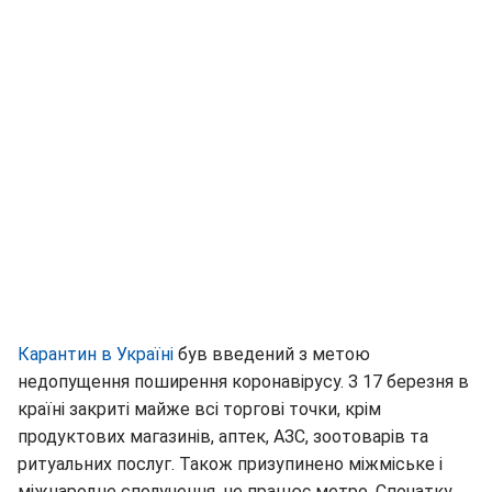
Карантин в Україні
був введений з метою
недопущення поширення коронавірусу. З 17 березня в
країні закриті майже всі торгові точки, крім
продуктових магазинів, аптек, АЗС, зоотоварів та
ритуальних послуг. Також призупинено міжміське і
міжнародне сполучення, не працює метро. Спочатку