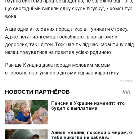
Імунна система працює щоденно, не залежно від того,
що сьогодні ми випили одну якусь пігулку", - коментує
вона.
А ще одна з головних порад лікарів - уникати стресу.
Адже негативні емоції ослаблюють організм як
дорослих, так і дітей. Тож навіть під час карантину слід
налаштовуватися на позитив усією родиною.
Раніше Кундіна дала поради молодим мамам
стосовно прогулянок з дітьми під час карантину.