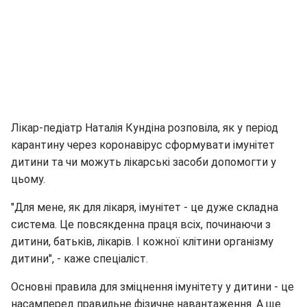
Лікар-педіатр Наталія Кундіна розповіла, як у період
карантину через коронавірус сформувати імунітет
дитини та чи можуть лікарські засоби допомогти у
цьому.
"Для мене, як для лікаря, імунітет - це дуже складна
система. Це повсякденна праця всіх, починаючи з
дитини, батьків, лікарів. І кожної клітини організму
дитини", - каже спеціаліст.
Основні правила для зміцнення імунітету у дитини - це
насамперед правильне фізичне навантаження. А ще