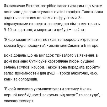
Як зазначає Біггерс, потрібно запастися тим, що може
основою для приготування супів і гарнірів. Також вона
радить запастися овочами та фруктами. За
підрахунками експерта, на середню сім'ю вистачить
9-10 кг картоплі, а моркви та цибулі – по 2 кг.
"Якщо карантин затягнеться, то пророслу картоплю
можна буде посадити", - зазначила Саманта Биггерс.
Вона додала, що на випадок тривалого ув'язнення, в
домі повинно бути сухе картопляне пюре, сушена
зелень і супові набори. Також вона порадила зробити
запас приємностей для душі – трохи алкоголю, чаю,
кави та солодощів.
"Вкрай важливо укомплектувати аптечку ліками
першої необхідності, зокрема, від алергії та застуди", -
сказала експерт.