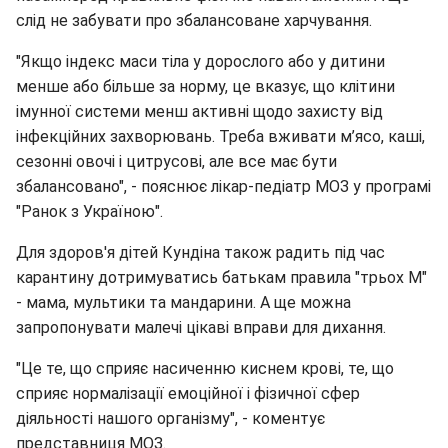
слід не забувати про збалансоване харчування.
"Якщо індекс маси тіла у дорослого або у дитини
менше або більше за норму, це вказує, що клітини
імунної системи менш активні щодо захисту від
інфекційних захворювань. Треба вживати м’ясо, каші,
сезонні овочі і цитрусові, але все має бути
збалансовано", - пояснює лікар-педіатр МОЗ у програмі
"Ранок з Україною".
Для здоров'я дітей Кундіна також радить під час
карантину дотримуватись батькам правила "трьох М"
- мама, мультики та мандарини. А ще можна
запропонувати малечі цікаві вправи для дихання.
"Це те, що сприяє насиченню киснем крові, те, що
сприяє нормалізації емоційної і фізичної сфер
діяльності нашого організму", - коментує
представниця МОЗ.