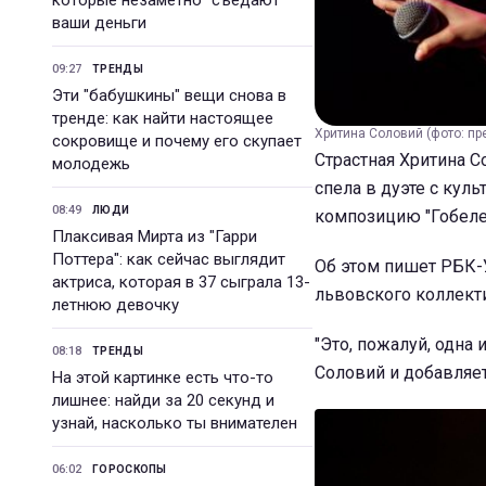
которые незаметно "съедают"
ваши деньги
09:27
ТРЕНДЫ
Эти "бабушкины" вещи снова в
тренде: как найти настоящее
Хритина Соловий (фото: пр
сокровище и почему его скупает
Страстная Хритина 
молодежь
спела в дуэте с кул
08:49
ЛЮДИ
композицию "Гобеле
Плаксивая Мирта из "Гарри
Поттера": как сейчас выглядит
Об этом пишет РБК-У
актриса, которая в 37 сыграла 13-
львовского коллект
летнюю девочку
"Это, пожалуй, одна
08:18
ТРЕНДЫ
Соловий и добавляет
На этой картинке есть что-то
лишнее: найди за 20 секунд и
узнай, насколько ты внимателен
06:02
ГОРОСКОПЫ