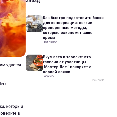
звезд
Как быстро подготовить банки
для консервации: легкие
проверенные методы,
которые сэкономят ваше
время
Полезное
Вкус лета в тарелке: это
гаспачо от участницы
им удастся
"МастерШеф" покоряет с
первой ложки
Вкусно
er).
ка, который
поверите в