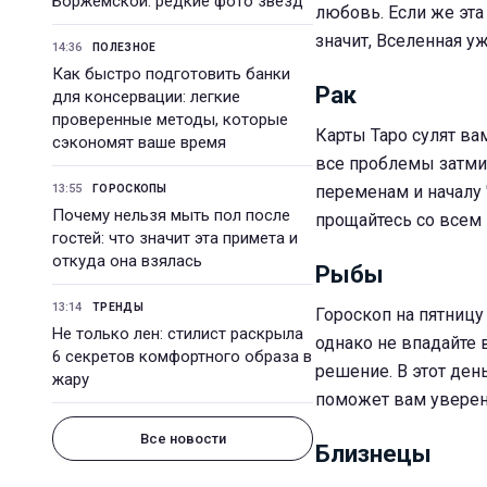
Боржемской: редкие фото звезд
любовь. Если же эта 
значит, Вселенная у
14:36
ПОЛЕЗНОЕ
Как быстро подготовить банки
Рак
для консервации: легкие
проверенные методы, которые
Карты Таро сулят ва
сэкономят ваше время
все проблемы затмит
13:55
переменам и началу 
ГОРОСКОПЫ
Почему нельзя мыть пол после
прощайтесь со всем 
гостей: что значит эта примета и
откуда она взялась
Рыбы
13:14
ТРЕНДЫ
Гороскоп на пятниц
Не только лен: стилист раскрыла
однако не впадайте 
6 секретов комфортного образа в
решение. В этот ден
жару
поможет вам уверен
Все новости
Близнецы