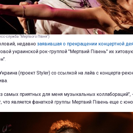
есс-служба "Мертвого Півня")
Соловий, недавно
заявившая о прекращении концертной де
ьтовой украинской рок-группой "Мертвий Півень" их хитову
н".
краина (проект Styler) со ссылкой на лайв с концерта-рею
ива.
 из самых приятных для меня музыкальных коллабораций", 
, что является фанаткой группы Мертвий Півень еще с юно