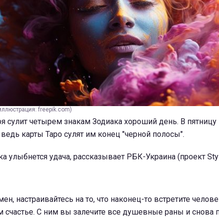
иллюстрация: freepik.com)
ря сулит четырем знакам Зодиака хороший день. В пятницу 
 ведь карты Таро сулят им конец "черной полосы".
а улыбнется удача, рассказывает РБК-Украина (проект Styl
н, настраивайтесь на то, что наконец-то встретите челове
 счастье. С ним вы залечите все душевные раны и снова 