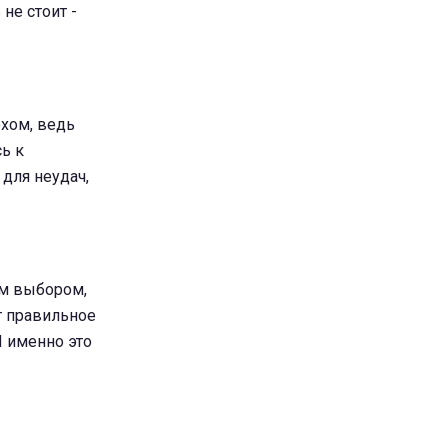
не стоит -
охом, ведь
ь к
 для неудач,
ым выбором,
т правильное
И именно это