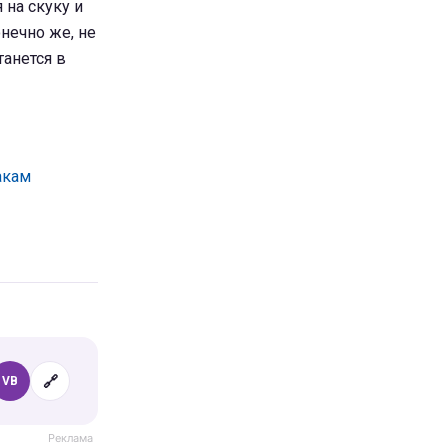
 на скуку и
нечно же, не
танется в
акам
🔗
VB