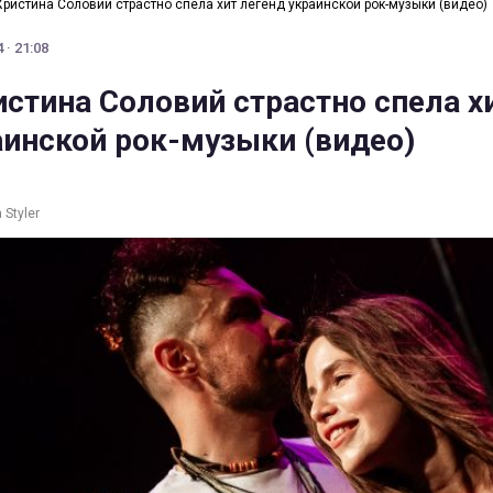
Христина Соловий страстно спела хит легенд украинской рок-музыки (видео)
 · 21:08
истина Соловий страстно спела х
аинской рок-музыки (видео)
Styler