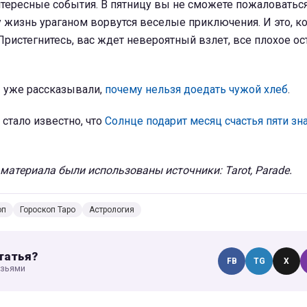
тересные события. В пятницу вы не сможете пожаловаться
 жизнь ураганом ворвутся веселые приключения. И это, ко
Пристегнитесь, вас ждет невероятный взлет, все плохое ос
 уже рассказывали,
почему нельзя доедать чужой хлеб
.
 стало известно, что
Солнце подарит месяц счастья пяти зн
материала были использованы источники: Tarot, Parade.
оп
Гороскоп Таро
Астрология
татья?
FB
TG
X
узьями