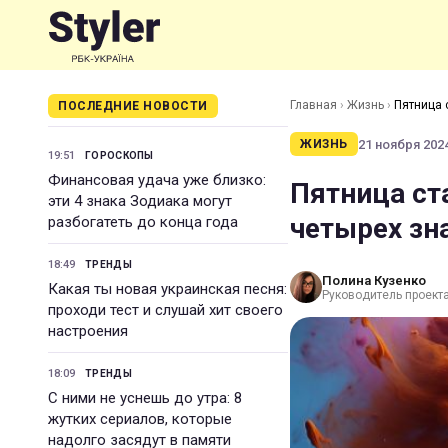
Главная
›
Жизнь
›
Пятница 
ПОСЛЕДНИЕ НОВОСТИ
21 ноября 2024
ЖИЗНЬ
19:51
ГОРОСКОПЫ
Финансовая удача уже близко:
Пятница ст
эти 4 знака Зодиака могут
четырех зн
разбогатеть до конца года
18:49
ТРЕНДЫ
Полина Кузенко
Какая ты новая украинская песня:
Руководитель проекта 
проходи тест и слушай хит своего
настроения
18:09
ТРЕНДЫ
С ними не уснешь до утра: 8
жутких сериалов, которые
надолго засядут в памяти