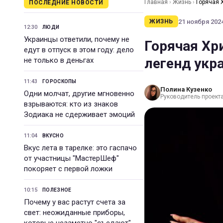
Главная
›
Жизнь
›
Горячая 
ПОСЛЕДНИЕ НОВОСТИ
21 ноября 2024
ЖИЗНЬ
12:30
ЛЮДИ
Украинцы ответили, почему не
Горячая Хр
едут в отпуск в этом году: дело
легенд укр
не только в деньгах
11:43
ГОРОСКОПЫ
Полина Кузенко
Одни молчат, другие мгновенно
Руководитель проекта 
взрываются: кто из знаков
Зодиака не сдерживает эмоций
11:04
ВКУСНО
Вкус лета в тарелке: это гаспачо
от участницы "МастерШеф"
покоряет с первой ложки
10:15
ПОЛЕЗНОЕ
Почему у вас растут счета за
свет: неожиданные приборы,