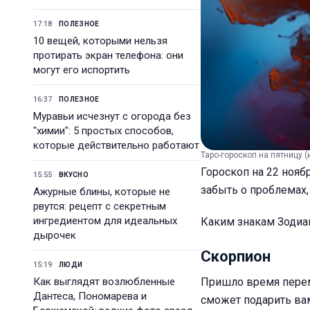
17:18
ПОЛЕЗНОЕ
10 вещей, которыми нельзя
протирать экран телефона: они
могут его испортить
16:37
ПОЛЕЗНОЕ
Муравьи исчезнут с огорода без
"химии": 5 простых способов,
которые действительно работают
Таро-гороскоп на пятницу (
Гороскоп на 22 нояб
15:55
ВКУСНО
забыть о проблемах,
Ажурные блины, которые не
рвутся: рецепт с секретным
ингредиентом для идеальных
Каким знакам Зодиак
дырочек
Скорпион
15:19
ЛЮДИ
Как выглядят возлюбленные
Пришло время переме
Дантеса, Пономарева и
сможет подарить вам