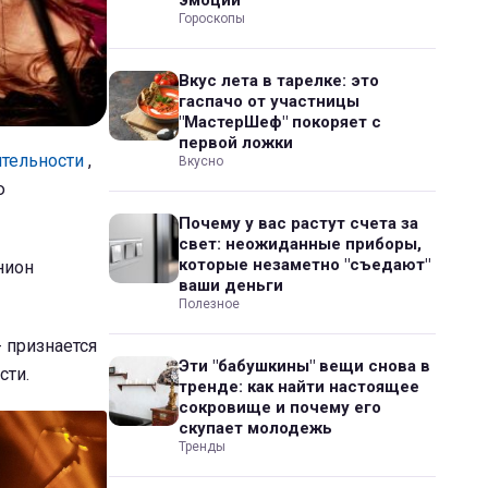
эмоций
Гороскопы
Вкус лета в тарелке: это
гаспачо от участницы
"МастерШеф" покоряет с
первой ложки
ятельности
,
Вкусно
ю
Почему у вас растут счета за
свет: неожиданные приборы,
которые незаметно "съедают"
нион
ваши деньги
Полезное
- признается
Эти "бабушкины" вещи снова в
сти.
тренде: как найти настоящее
сокровище и почему его
скупает молодежь
Тренды