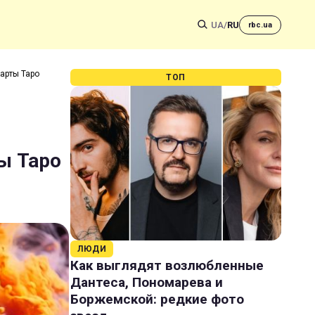
UA
/
RU
rbc.ua
арты Таро
ТОП
я
ы Таро
ЛЮДИ
Как выглядят возлюбленные
Дантеса, Пономарева и
Боржемской: редкие фото