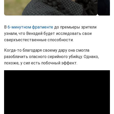
Каким будет 2 сезон "Венздей" (скриншоты)
В
6-минутном фрагменте
до премьеры зрители
узнали, что Венздей будет исследовать свои
сверхъестественные способности.
Когда-то благодаря своему дару она смогла
разоблачить опасного серийного убийцу. Однако,
похоже, у сил есть побочный эффект.