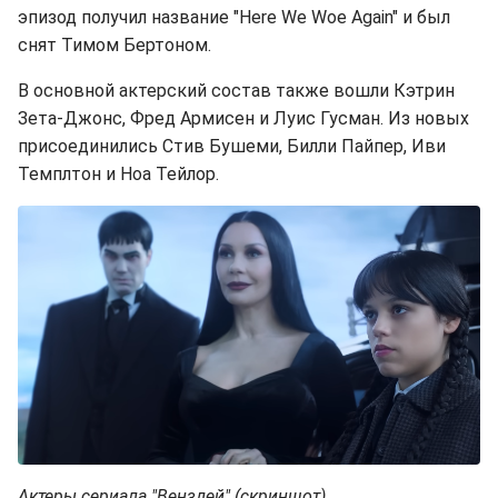
эпизод получил название "Here We Woe Again" и был
снят Тимом Бертоном.
В основной актерский состав также вошли Кэтрин
Зета-Джонс, Фред Армисен и Луис Гусман. Из новых
присоединились Стив Бушеми, Билли Пайпер, Иви
Темплтон и Ноа Тейлор.
Актеры сериала "Венздей" (скриншот)