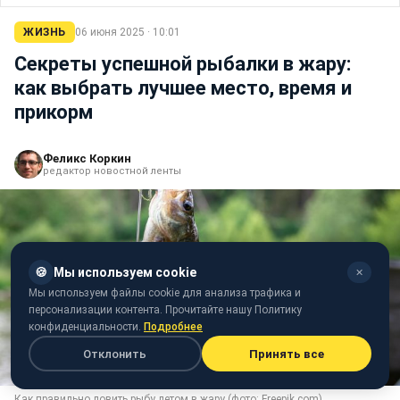
ЖИЗНЬ
06 июня 2025 · 10:01
Секреты успешной рыбалки в жару:
как выбрать лучшее место, время и
прикорм
Феликс Коркин
редактор новостной ленты
🍪
Мы используем cookie
✕
Мы используем файлы cookie для анализа трафика и
персонализации контента. Прочитайте нашу Политику
конфиденциальности.
Подробнее
Отклонить
Принять все
Как правильно ловить рыбу летом в жару (фото: Freepik.com)