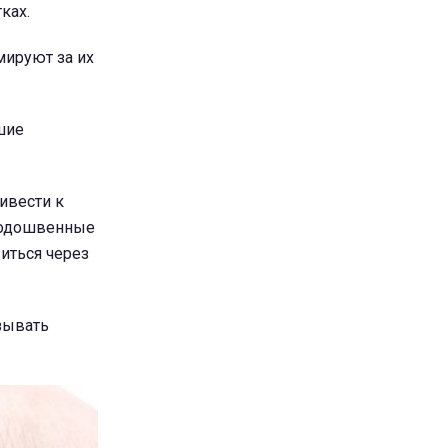
ках.
мируют за их
шие
ивести к
подошвенные
иться через
зывать