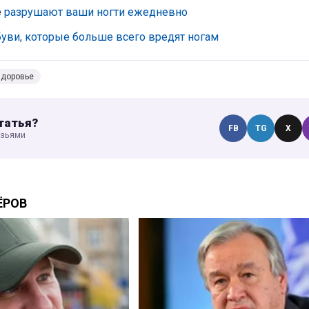
е
разрушают ваши ногти ежедневно
буви, которые больше всего вредят ногам
доровье
татья?
FB
TG
X
узьями