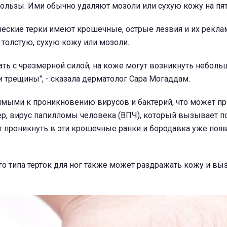
пользы. Ими обычно удаляют
мозоли или сухую кожу на пят
ческие терки имеют крошечные, острые лезвия и их рекла
 толстую, сухую кожу или мозоли.
ать с чрезмерной силой, на коже могут возникнуть неболь
 трещины", - сказала дерматолог Сара Могаддам
.
имыми к проникновению вирусов и бактерий, что может пр
р, вирус папилломы человека (ВПЧ), который вызывает 
 проникнуть в эти крошечные ранки и бородавка уже появ
о типа терток для ног также может раздражать кожу и вы