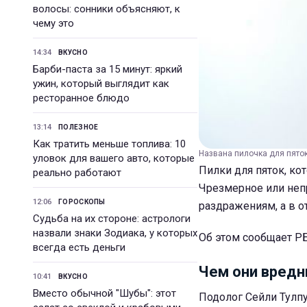
волосы: сонники объясняют, к
чему это
14:34
ВКУСНО
Барби-паста за 15 минут: яркий
ужин, который выглядит как
ресторанное блюдо
13:14
ПОЛЕЗНОЕ
Как тратить меньше топлива: 10
Названа пилочка для пяток
уловок для вашего авто, которые
Пилки для пяток, к
реально работают
Чрезмерное или неп
12:06
ГОРОСКОПЫ
раздражениям, а в о
Судьба на их стороне: астрологи
назвали знаки Зодиака, у которых
Об этом сообщает РБ
всегда есть деньги
Чем они вред
10:41
ВКУСНО
Вместо обычной "Шубы": этот
Подолог Сейли Тулпу