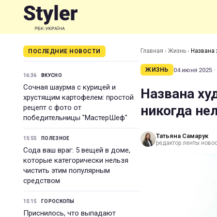
Главная
›
Жизнь
›
Названа 
ПОСЛЕДНИЕ НОВОСТИ
04 июня 2025 ·
ЖИЗНЬ
16:36
ВКУСНО
Сочная шаурма с курицей и
Названа ху
хрустящим картофелем: простой
никогда не
рецепт с фото от
победительницы "МастерШеф"
Татьяна Самарук
15:55
ПОЛЕЗНОЕ
редактор ленты ново
Сода ваш враг: 5 вещей в доме,
которые категорически нельзя
чистить этим популярным
средством
15:15
ГОРОСКОПЫ
Приснилось, что выпадают