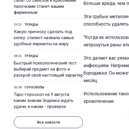
салат со свеклой и крабовыми
больше вреда, чем 
палочками станет вашим
фирменным
Эти грубые металли
способность удалять
09:33
ТРЕНДЫ
Какую прическу сделать под
"Когда их использов
кепку: стилист назвала самые
удобные варианты на жару
нетронутые раны или
08:36
ТРЕНДЫ
Это делает вас уязв
Быстрый психологический тест:
инфекциям. Наприме
выбирай предмет на фото и
бородавки. Он может
раскрой свой настоящий характер
месяц.
06:08
ГОРОСКОПЫ
Использование таког
Таро-гороскоп на 9 августа:
каким знакам Зодиака ждать
кровотечение.
удачи, а каким - проверок
Все новости