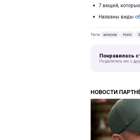
7 вещей, которы
Названы виды
о
Теги:
мозоли
Ноги
З
Понравилась с
Поделитесь ею с др