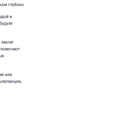
ком глубоко.
одой и
будьте
 лактат
 помогают
ша
ие или
 шлепанцев,