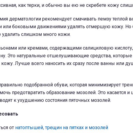
ссивная, как терки, и обычно вы ею не скребете кожу слиш
мия дерматологии рекомендует смачивать пемзу теплой в
 или боковыми движениями удалять отмершую кожу. Но 
е удалить слишком много кожи.
сьонами или кремами, содержащими салициловую кислоту,
ну.
Это натуральные отшелушивающие средства, которые
ь кожу.
Лучше всего наносить их сразу после ванны или ду
правильно подобранной обуви, которая минимизирует трен
мочь предотвратить образование мозолей. Это касается и
водят к ухудшению состояния пяточных мозолей.
есовать
ться от
натоптышей, трещин на пятках и мозолей