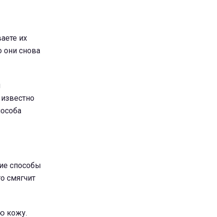
аете их
о они снова
и
 известно
пособа
шие способы
то смягчит
ю кожу.