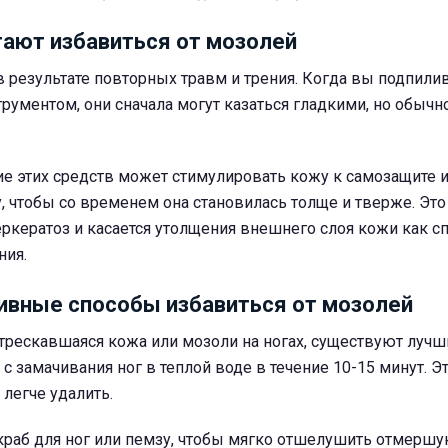
гают избавиться от мозолей
 результате повторных травм и трения.
Когда вы подпилив
рументом, они сначала могут казаться гладкими, но обычн
е этих средств может стимулировать кожу к самозащите 
, чтобы со временем она становилась толще и тверже.
Это
ркератоз и касается утолщения внешнего слоя кожи как с
ния.
вные способы избавиться от мозолей
потрескавшаяся кожа или мозоли на ногах, существуют луч
 с замачивания ног в теплой воде в течение 10-15 минут. Э
 легче удалить.
краб для ног или пемзу, чтобы мягко отшелушить отмершу