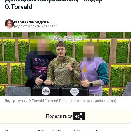
O.Torvald
Илона Свиридова
редактор ленты новостей
Лидер группы O.Torvald Евгений Галич (фото: пресс-служба фонда)
Поделиться