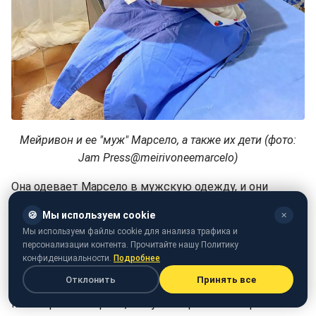
Мейривон и ее "муж" Марсело, а также их дети (фото:
Jam Press@meirivoneemarcelo)
Она одевает Марсело в мужскую одежду, и они
наслаждаются романтическими ужинами и
🍪
Мы используем cookie
✕
поездками с коляской. Недавно она рассказала своим
Мы используем файлы cookie для анализа трафика и
подписчикам, что мужчина пошел под иглу и сделал
персонализации контента. Прочитайте нашу Политику
татуировку с именами их детей.
конфиденциальности.
Подробнее
Отклонить
Принять все
Странные отношения Мейривон заставили
некоторых поверить, что у женщины есть проблемы