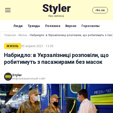
rbc.ua
Люди
Тренды
Полезное
Вкусно
Гороскопы
Главная
›
Жизнь
›
Набридло: в Укрзалізниці розповіли, що робитимуть з п
ЖИЗНЬ
05 апреля 2021 · 13:05
Набридло: в Укрзалізниці розповіли, що
робитимуть з пасажирами без масок
Styler
информационный сайт