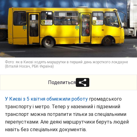
Фото: як в Києві ходять маршрутки в перший день жорсткого локдаунe
(Віталій Носач, РБК-Україна)
Поделиться
У Києві з 5 квітня обмежили роботу
громадського
транспорту і метро. Тепер у наземний і підземний
транспорт можна потрапити тільки за спеціальними
перепустками. Але деякі маршрутчики беруть людей
навіть без спеціальних документів.