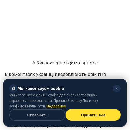
В Києві метро ходить порожнє
В коментарях українці висловлюють свій гнів
рішенням уряду закрити метро.
🍪
Мы используем cookie
✕
Киян в черговий раз кинули. Подивитися що зараз
Мы используем файлы cookie для анализа трафика и
діється на всіх в'їздах в Київ і стане зрозуміло, що
персонализации контента. Прочитайте нашу Политику
конфиденциальности.
Подробнее
"Київ - не для киян".
Отклонить
Принять все
Цікаво, чи надовго людям вистачити коштів їздить
на авто з цими цінами на пальне, для заправок