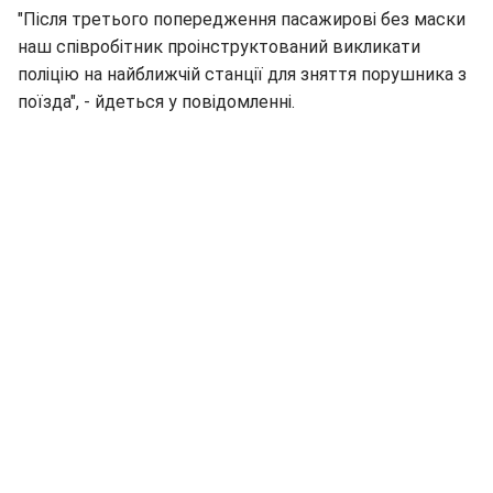
"Після третього попередження пасажирові без маски
наш співробітник проінструктований викликати
поліцію на найближчій станції для зняття порушника з
поїзда", - йдеться у повідомленні.