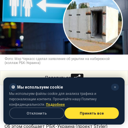
Фото: Мэр Черкасс сделал заявление об укрытии на набережной
(коллаж РБК-Украина)
Поделиться
🍪
Мы используем cookie
✕
В Черкассах на набережной установили для жителей
Мы используем файлы cookie для анализа трафика и
персонализации контента. Прочитайте нашу Политику
города новое модульное укрытие. В связи с этим
конфиденциальности.
Подробнее
глава города Анатолий Бондаренко попросил людей
Отклонить
Принять все
не использовать бомбоубежище как туалет.
Об этом сообщает РБК-Украина (проект Styler)