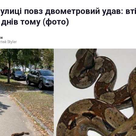
вулиці повз двометровий удав: вті
 днів тому (фото)
ин
тей Styler