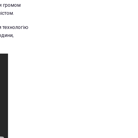
ли громом
істом.
и технологію
юдини,