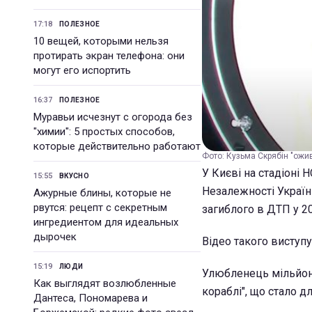
17:18
ПОЛЕЗНОЕ
10 вещей, которыми нельзя
протирать экран телефона: они
могут его испортить
16:37
ПОЛЕЗНОЕ
Муравьи исчезнут с огорода без
"химии": 5 простых способов,
которые действительно работают
Фото: Кузьма Скрябін "ожив
У Києві на стадіоні
15:55
ВКУСНО
Незалежності України
Ажурные блины, которые не
рвутся: рецепт с секретным
загиблого в ДТП у 2
ингредиентом для идеальных
дырочек
Відео такого виступ
15:19
ЛЮДИ
Улюбленець мільйоні
Как выглядят возлюбленные
кораблі", що стало 
Дантеса, Пономарева и