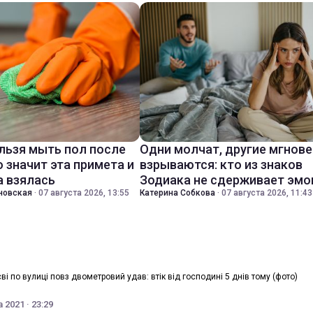
льзя мыть пол после
Одни молчат, другие мгнов
о значит эта примета и
взрываются: кто из знаков
а взялась
Зодиака не сдерживает эмо
новская
·
07 августа 2026, 13:55
Катерина Собкова
·
07 августа 2026, 11:43
ві по вулиці повз двометровий удав: втік від господині 5 днів тому (фото)
 2021 · 23:29