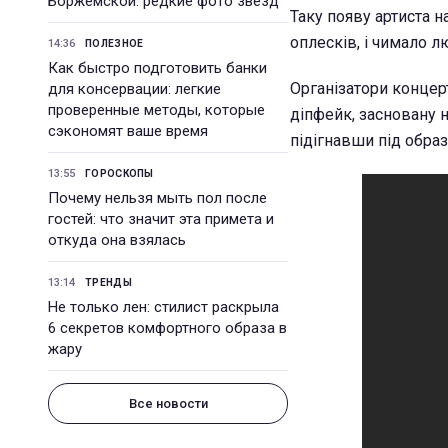
Боржемской: редкие фото звезд
Таку появу артиста н
оплесків, і чимало 
14:36
ПОЛЕЗНОЕ
Как быстро подготовить банки
Організатори концер
для консервации: легкие
проверенные методы, которые
діпфейк, засновану 
сэкономят ваше время
підігнавши під образ 
13:55
ГОРОСКОПЫ
Почему нельзя мыть пол после
гостей: что значит эта примета и
откуда она взялась
13:14
ТРЕНДЫ
Не только лен: стилист раскрыла
6 секретов комфортного образа в
жару
Все новости