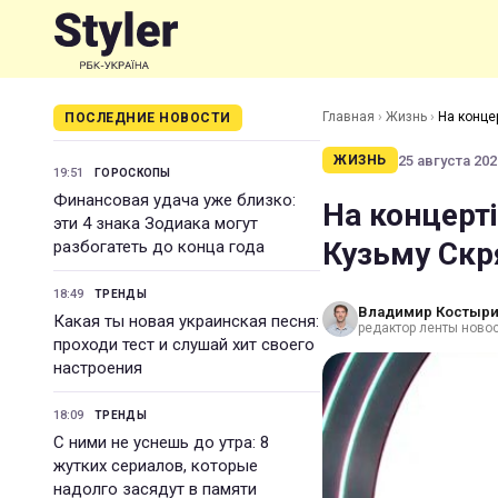
Главная
›
Жизнь
›
На конце
ПОСЛЕДНИЕ НОВОСТИ
25 августа 2021
ЖИЗНЬ
19:51
ГОРОСКОПЫ
Финансовая удача уже близко:
На концерт
эти 4 знака Зодиака могут
Кузьму Скря
разбогатеть до конца года
18:49
ТРЕНДЫ
Владимир Костыр
Какая ты новая украинская песня:
редактор ленты новос
проходи тест и слушай хит своего
настроения
18:09
ТРЕНДЫ
С ними не уснешь до утра: 8
жутких сериалов, которые
надолго засядут в памяти