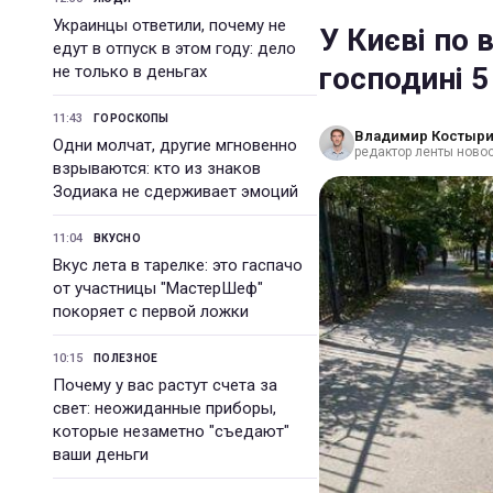
Украинцы ответили, почему не
У Києві по 
едут в отпуск в этом году: дело
господині 5
не только в деньгах
11:43
ГОРОСКОПЫ
Владимир Костыр
Одни молчат, другие мгновенно
редактор ленты новос
взрываются: кто из знаков
Зодиака не сдерживает эмоций
11:04
ВКУСНО
Вкус лета в тарелке: это гаспачо
от участницы "МастерШеф"
покоряет с первой ложки
10:15
ПОЛЕЗНОЕ
Почему у вас растут счета за
свет: неожиданные приборы,
которые незаметно "съедают"
ваши деньги