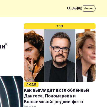
UA
/
RU
rbc.ua
ТОП
ли"
ЛЮДИ
Как выглядят возлюбленные
Дантеса, Пономарева и
Боржемской: редкие фото