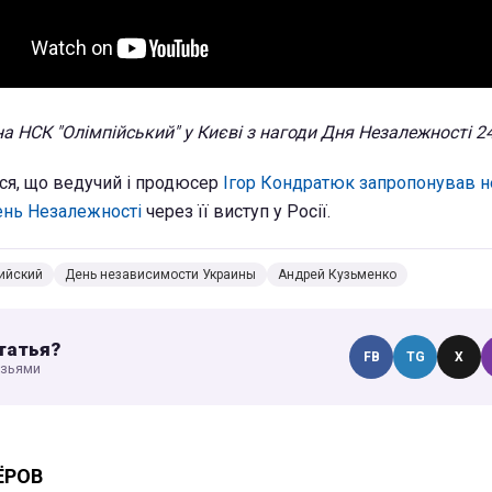
на НСК "Олімпійський" у Києві з нагоди Дня Незалежності 2
ся, що ведучий і продюсер
Ігор Кондратюк запропонував н
ень Незалежності
через її виступ у Росії.
ийский
День независимости Украины
Андрей Кузьменко
татья?
FB
TG
X
узьями