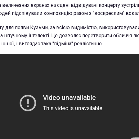
а величезних екранах на сцені відвідувачі концерту зустрі
людей підспівували композицію разом з "воскреслим" вокал
ту для появи Кузьми, за всією видимістю, використовувал
на штучному інтелекті. Це дозволяє перетворити обличчя л
іншої, і виглядає така "підміна" реалістично.