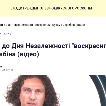
ЛЮДИ
ТРЕНДЫ
ПОЛЕЗНОЕ
ВКУСНО
ГОРОСКОПЫ
рті до Дня Незалежності "воскресили" Кузьму Скрябіна (відео)
 · 00:19
і до Дня Незалежності "воскреси
біна (відео)
ин
тей Styler