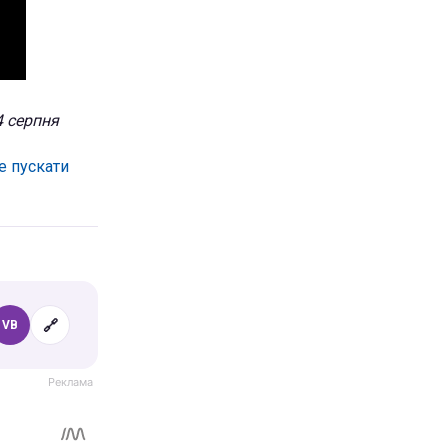
4 серпня
е пускати
🔗
VB