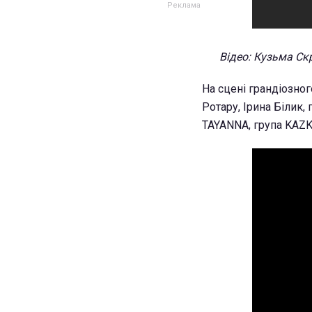
Відео: Кузьма Ск
На сцені грандіозно
Ротару, Ірина Білик,
TAYANNA, група KAZKA