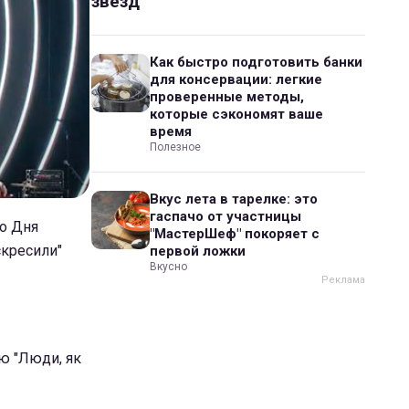
звезд
Как быстро подготовить банки
для консервации: легкие
проверенные методы,
которые сэкономят ваше
время
Полезное
Вкус лета в тарелке: это
гаспачо от участницы
до Дня
"МастерШеф" покоряет с
скресили"
первой ложки
Вкусно
ню "Люди, як