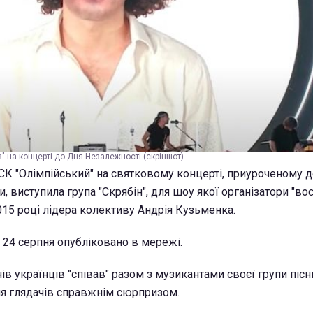
" на концерті до Дня Незалежності (скріншот)
 НСК "Олімпійський" на святковому концерті, приуроченому 
, виступила група "Скрябін", для шоу якої організатори "во
015 році лідера колективу Андрія Кузьменка.
у 24 серпня опубліковано в мережі.
в українців "співав" разом з музикантами своєї групи піс
для глядачів справжнім сюрпризом.