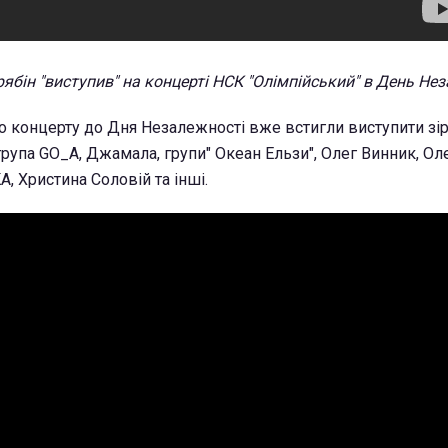
рябін "виступив" на концерті НСК "Олімпійський" в День Не
го концерту до Дня Незалежності вже встигли виступити зір
 група GO_A, Джамала, групи" Океан Ельзи", Олег Винник, Ол
, Христина Соловій та інші.