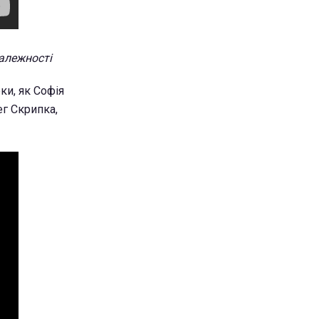
залежності
ки, як Софія
ег Скрипка,