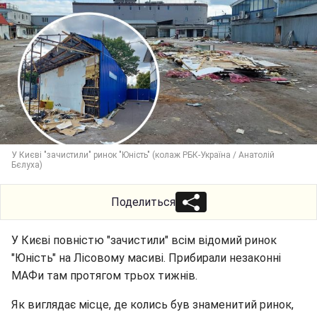
У Києві "зачистили" ринок "Юність" (колаж РБК-Україна / Анатолій
Бєлуха)
Поделиться
У Києві повністю "зачистили" всім відомий ринок
"Юність" на Лісовому масиві. Прибирали незаконні
МАФи там протягом трьох тижнів.
Як виглядає місце, де колись був знаменитий ринок,