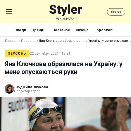
rbc.ua
Люди
Тренды
Полезное
Вкусно
Гороскопы
Главная
›
Персоны
›
Яна Клочкова образилася на Україну: у мене опускают
ПЕРСОНЫ
22 сентября 2021 · 12:21
Яна Клочкова образилася на Україну: у
мене опускаються руки
Людмила Жукова
Редактор Styler