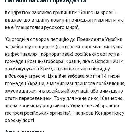
Петиція на сайті президента
Кондратюк закликає припинити "бізнес на крові" і
вважає, що в країну повинні приїжджати артисти, які
не є "глашатаями русского мира".
"Сьогодні я створив петицію до Президента України
за заборону концертів (гастролей, окремих виступів
на фестивалях і корпоративах) російських артистів -
громадян країни-агресора. Країни, яка в березні 2014
року окупувала Крим, а пізніше почала гібридну
військову агресію. Ця війна забрала життя 14 тисяч
громадян України, а мільйонам принесла позбавлення,
змусивши жити в російській окупації, або вимушено
стати переселенцем. Тому для мене дико і безчесно,
що на восьмому році війни в Україні не заборонено
гастролі російських артистів", - написав Кондратюк у
своєму пості.