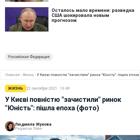
Российская Федерация
Главная
›
Жизнь
›
У Києві повністю "зачистили" ринок "Юність": пішла епоха
ЖИЗНЬ
22 сентября 2021 · 10:49
У Києві повністю "зачистили" ринок
"Юність": пішла епоха (фото)
Людмила Жукова
Редактор Styler