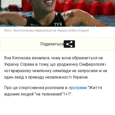
Фото: Яна Клочкова образилася на Україну (Getty Images)
Поделиться
Яна Клочкова зізналася, чому вона ображається на
Україну. Справа в тому, що уродженку Сімферополя і
чотириразову чемпіонку олімпіади не запросили ні на
один захід з приводу незалежності України.
Про це спортсменка розповіла в
програма
"Життя
відомих людей "на телеканалі"1+1".