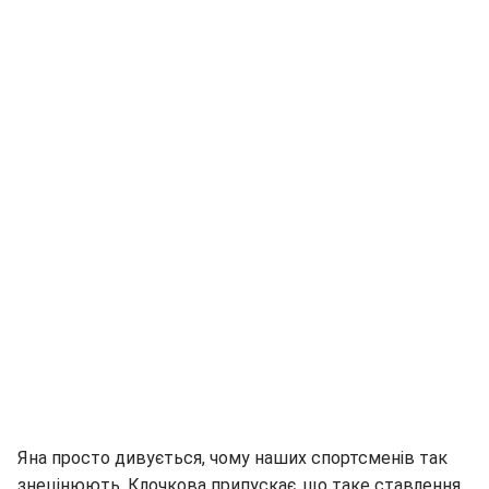
Яна просто дивується, чому наших спортсменів так
знецінюють. Клочкова припускає, що таке ставлення