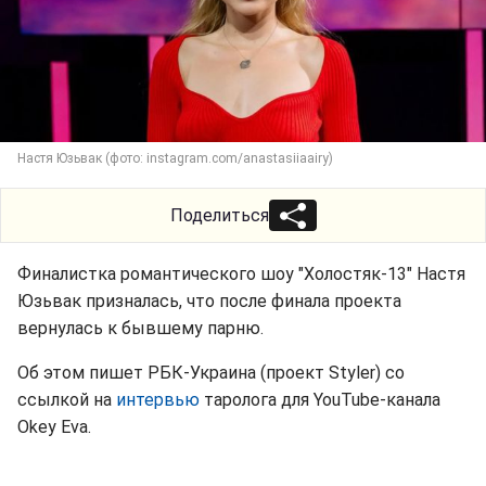
Настя Юзьвак (фото: instagram.com/anastasiiaairy)
Поделиться
Финалистка романтического шоу "Холостяк-13" Настя
Юзьвак призналась, что после финала проекта
вернулась к бывшему парню.
Об этом пишет РБК-Украина (проект Styler) со
ссылкой на
интервью
таролога для YouTube-канала
Okey Eva.