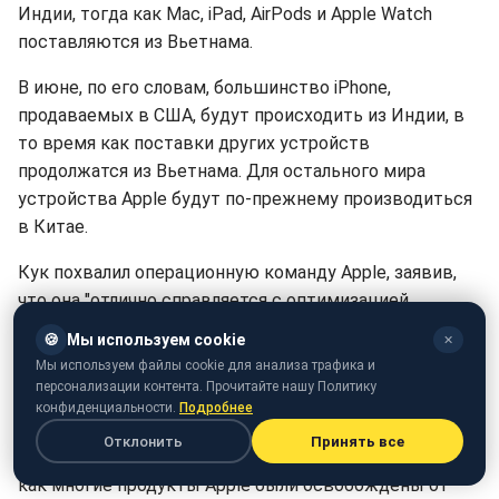
Индии, тогда как Mac, iPad, AirPods и Apple Watch
поставляются из Вьетнама.
В июне, по его словам, большинство iPhone,
продаваемых в США, будут происходить из Индии, в
то время как поставки других устройств
продолжатся из Вьетнама. Для остального мира
устройства Apple будут по-прежнему производиться
в Китае.
Кук похвалил операционную команду Apple, заявив,
что она "отлично справляется с оптимизацией
цепочки поставок и управлением запасами", и
🍪
Мы используем cookie
✕
компания продолжит работать в этом направлении
Мы используем файлы cookie для анализа трафика и
насколько это возможно.
персонализации контента. Прочитайте нашу Политику
конфиденциальности.
Подробнее
Наибольшее влияние на Apple оказывают 20-
Отклонить
Принять все
процентные тарифы, введенные Трампом ранее, так
как многие продукты Apple были освобождены от