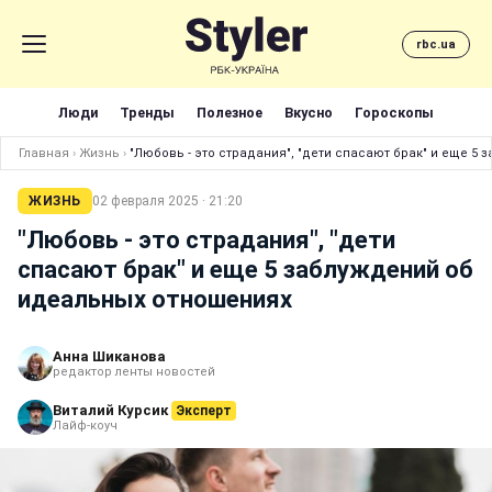
rbc.ua
Люди
Тренды
Полезное
Вкусно
Гороскопы
Главная
›
Жизнь
›
"Любовь - это страдания", "дети спасают брак" и еще 5
ЖИЗНЬ
02 февраля 2025 · 21:20
"Любовь - это страдания", "дети
спасают брак" и еще 5 заблуждений об
идеальных отношениях
Анна Шиканова
редактор ленты новостей
Виталий Курсик
Эксперт
Лайф-коуч