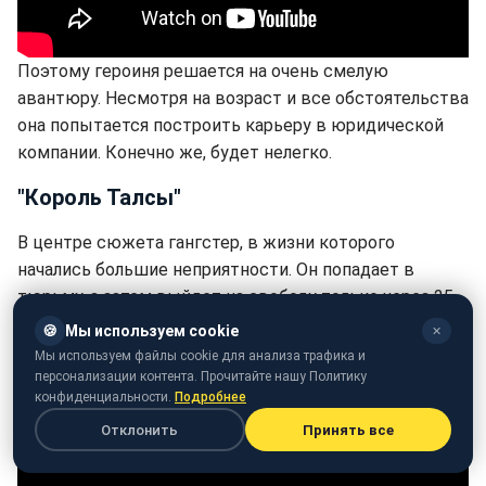
Поэтому героиня решается на очень смелую
авантюру. Несмотря на возраст и все обстоятельства
она попытается построить карьеру в юридической
компании. Конечно же, будет нелегко.
"Король Талсы"
В центре сюжета гангстер, в жизни которого
начались большие неприятности. Он попадает в
тюрьму, а затем выйдет на свободу только через 25
лет. За это время все сильно меняется.
🍪
Мы используем cookie
✕
Мы используем файлы cookie для анализа трафика и
персонализации контента. Прочитайте нашу Политику
конфиденциальности.
Подробнее
Отклонить
Принять все