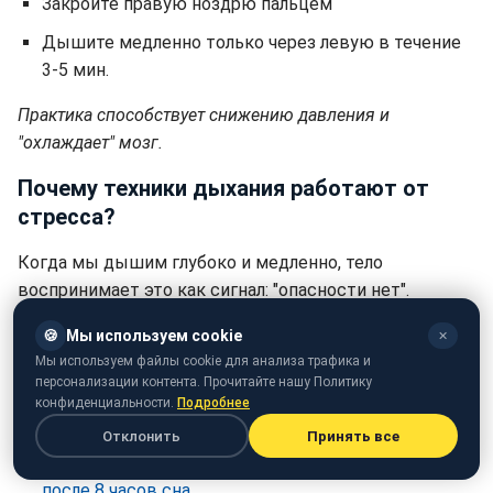
Закройте правую ноздрю пальцем
Дышите медленно только через левую в течение
3-5 мин.
Практика способствует снижению давления и
"охлаждает" мозг.
Почему техники дыхания работают от
стресса?
Когда мы дышим глубоко и медленно, тело
воспринимает это как сигнал: "опасности нет".
Выделение кортизола уменьшается, активируется
🍪
Мы используем cookie
✕
вагусный нерв
, отвечающий за восстановление и
Мы используем файлы cookie для анализа трафика и
спокойствие.
персонализации контента. Прочитайте нашу Политику
конфиденциальности.
Подробнее
Вас может заинтересовать
Отклонить
Принять все
Эксперты рассказали,
почему вы устали, даже
после 8 часов сна