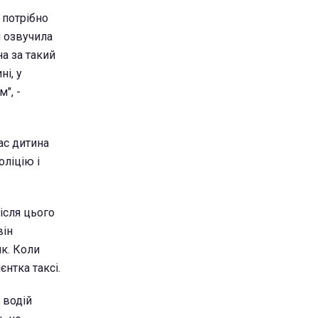
 потрібно
я озвучила
на за такий
ні, у
", -
ас дитина
оліцію і
ісля цього
він
ик. Коли
єнтка таксі.
 водій