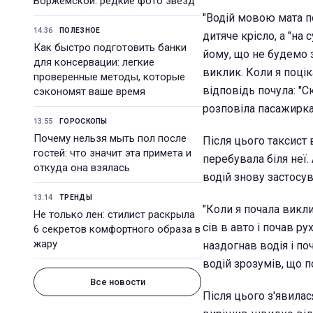
Боржемской: редкие фото звезд
"Водій мовою мата п
14:36
ПОЛЕЗНОЕ
дитяче крісло, а "н
Как быстро подготовить банки
йому, що не будемо з
для консервации: легкие
виклик. Коли я поцік
проверенные методы, которые
відповідь почула: "С
сэкономят ваше время
розповіла пасажирка
13:55
ГОРОСКОПЫ
Почему нельзя мыть пол после
Після цього таксист 
гостей: что значит эта примета и
перебувала біля неї.
откуда она взялась
водій знову застосува
13:14
ТРЕНДЫ
"Коли я почала викли
Не только лен: стилист раскрыла
сів в авто і почав ру
6 секретов комфортного образа в
жару
наздогнав водія і по
водій зрозумів, що по
Все новости
Після цього з'явилас