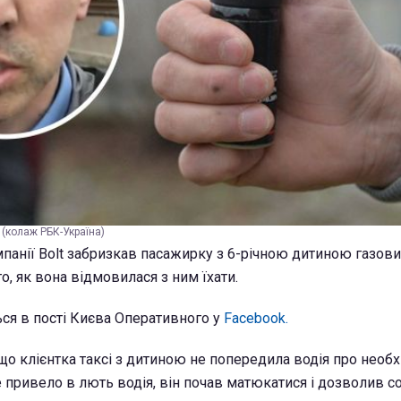
 (колаж РБК-Україна)
омпанії Bolt забризкав пасажирку з 6-річною дитиною газов
о, як вона відмовилася з ним їхати.
ся в пості Києва Оперативного у
Facebook.
 що клієнтка таксі з дитиною не попередила водія про необх
е привело в лють водія, він почав матюкатися і дозволив соб