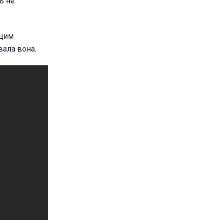
ь не
 цим
вала вона.