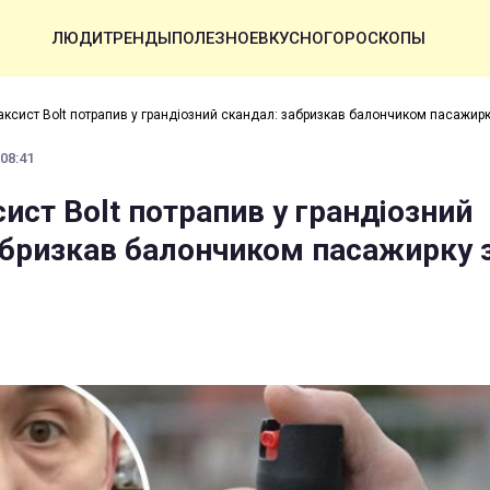
ЛЮДИ
ТРЕНДЫ
ПОЛЕЗНОЕ
ВКУСНО
ГОРОСКОПЫ
таксист Bolt потрапив у грандіозний скандал: забризкав балончиком пасажир
 08:41
сист Bolt потрапив у грандіозний
абризкав балончиком пасажирку 