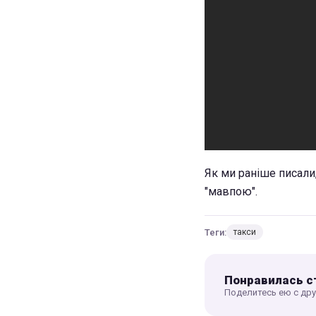
Як ми раніше писали
"мавпою".
Теги:
такси
Понравилась с
Поделитесь ею с др