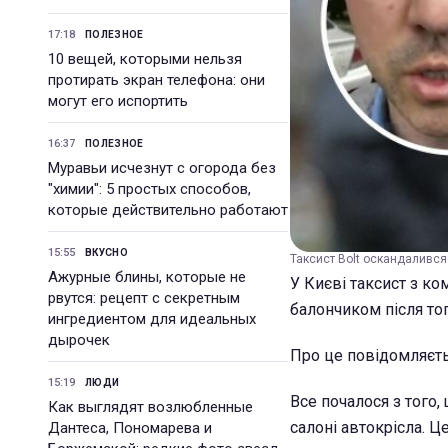
17:18
ПОЛЕЗНОЕ
10 вещей, которыми нельзя
протирать экран телефона: они
могут его испортить
16:37
ПОЛЕЗНОЕ
Муравьи исчезнут с огорода без
"химии": 5 простых способов,
которые действительно работают
15:55
ВКУСНО
Таксист Bolt оскандалився
Ажурные блины, которые не
У Києві таксист з к
рвутся: рецепт с секретным
балончиком після тог
ингредиентом для идеальных
дырочек
Про це повідомляєть
15:19
ЛЮДИ
Все почалося з того,
Как выглядят возлюбленные
салоні автокрісла. Ц
Дантеса, Пономарева и