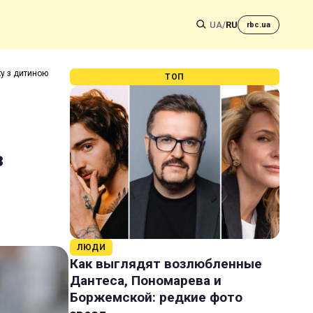
UA
/
RU
rbc.ua
ку з дитиною
ТОП
з
ЛЮДИ
Как выглядят возлюбленные
Дантеса, Пономарева и
Боржемской: редкие фото