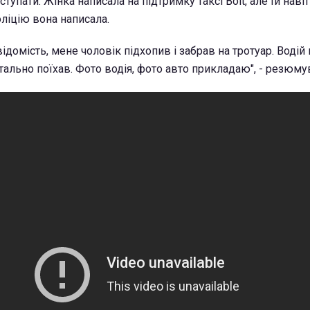
упати. Жінка написала на підтримку таксі Bolt, але їй навіт
оліцію вона написала.
відомість, мене чоловік підхопив і забрав на тротуар. Водій
тально поїхав. Фото водія, фото авто прикладаю", - резюму