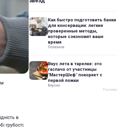
звезд
Как быстро подготовить банки
для консервации: легкие
проверенные методы,
которые сэкономят ваше
время
Полезное
Вкус лета в тарелке: это
гаспачо от участницы
"МастерШеф" покоряет с
первой ложки
им
Вкусно
ідність в
і грубості.