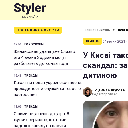
Главная
›
Жизнь
›
У Києві 
ПОСЛЕДНИЕ НОВОСТИ
04 июня 2021 ·
ЖИЗНЬ
19:51
ГОРОСКОПЫ
Финансовая удача уже близко:
У Києві так
эти 4 знака Зодиака могут
скандал: з
разбогатеть до конца года
дитиною
18:49
ТРЕНДЫ
Какая ты новая украинская песня:
проходи тест и слушай хит своего
Людмила Жукова
настроения
Редактор Styler
18:09
ТРЕНДЫ
С ними не уснешь до утра: 8
жутких сериалов, которые
надолго засядут в памяти