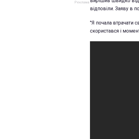
вирішив швидко відст
відповіли. Заяву в п
"Я почала втрачати с
скористався і момен