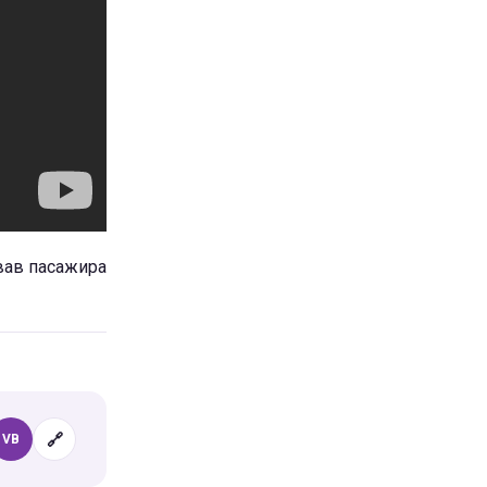
вав пасажира
🔗
VB