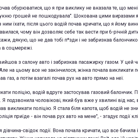
очав обурюватися, що я при виклику не вказала те, що мені
а сукню грошей не пошкодувала". Шокована цими виразами 
 ним їхати, після цього водій почав кричати, що я йому вин
авилася, чому він дозволяє себе так вести при 6-річній дити
кажи, дякую, що не дав тобі п*зди і не забризкав балончиком
 в соцмережі.
вийшов з салону авто і забризкав пасажирку газом. У цей ч
 Але на цьому все не закінчилося, жінка почала викликати п
в газ, а потім взагалі почав рух на авто прямо на неї.
кати поліцію, водій вдруге застосував газовий балончик. П
х. Я подзвонила чоловікові, який був вже у хвилині від нас, 
чав викликати поліцію. Я стала біля капота, щоб водій не зн
ліція приїде - він почав рух авто на мене", - згадує події клі
я дівчина-свідок події. Вона почала кричати, що все бачила і