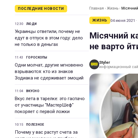
Главная
›
Жизнь
›
Місячний
ПОСЛЕДНИЕ НОВОСТИ
04 июня 2021 ·
ЖИЗНЬ
12:30
ЛЮДИ
Украинцы ответили, почему не
Місячний ка
едут в отпуск в этом году: дело
не варто йт
не только в деньгах
11:43
ГОРОСКОПЫ
Styler
Одни молчат, другие мгновенно
информационный сай
взрываются: кто из знаков
Зодиака не сдерживает эмоций
11:04
ВКУСНО
Вкус лета в тарелке: это гаспачо
от участницы "МастерШеф"
покоряет с первой ложки
10:15
ПОЛЕЗНОЕ
Почему у вас растут счета за