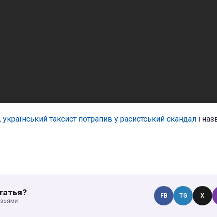
,
український таксист потрапив у расистський скандал
і наз
татья?
FB
TG
X
узьями