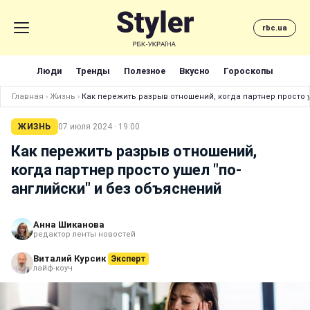
rbc.ua
Люди
Тренды
Полезное
Вкусно
Гороскопы
Главная
›
Жизнь
›
Как пережить разрыв отношений, когда партнер просто у
ЖИЗНЬ
07 июля 2024 · 19:00
Как пережить разрыв отношений,
когда партнер просто ушел "по-
английски" и без объяснений
Анна Шиканова
редактор ленты новостей
Виталий Курсик
Эксперт
лайф-коуч