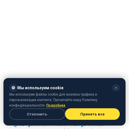
Подробности
🍪
Мы используем cookie
✕
Мы используем файлы cookie для анализа трафика и
Так, в сети активно обсуждают недавний стрим
персонализации контента. Прочитайте нашу Политику
Лебиги и Яновича, во время которого они
конфиденциальности.
Подробнее
развлекаются и танцуют под громкую музыку.
Отклонить
Принять все
@leb1ga.twitch
#misha
#leb1ga
#twitch