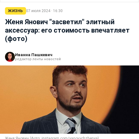
ЖИЗНЬ
07 июля 2024 · 16:30
Женя Янович "засветил" элитный
аксессуар: его стоимость впечатляет
(фото)
Иванна Пашкевич
редактор ленты новостей
Женя Янович (фото: instagram.com/yanovychzhenya)