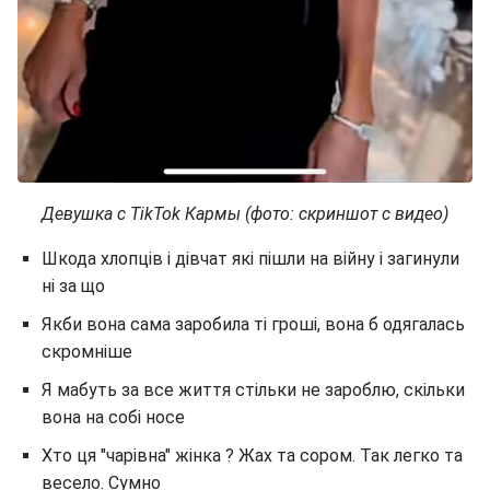
Девушка с TikTok Кармы (фото: скриншот с видео)
Шкода хлопців і дівчат які пішли на війну і загинули
ні за що
Якби вона сама заробила ті гроші, вона б одягалась
скромніше
Я мабуть за все життя стільки не зароблю, скільки
вона на собі носе
Хто ця "чарівна" жінка ? Жах та сором. Так легко та
весело. Сумно