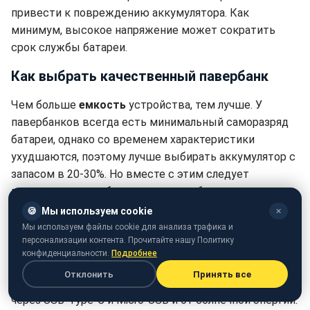
привести к повреждению аккумулятора. Как
минимум, высокое напряжение может сократить
срок службы батареи.
Как выбрать качественный павербанк
Чем больше
емкость
устройства, тем лучше. У
павербанков всегда есть минимальный саморазряд
батареи, однако со временем характеристики
ухудшаются, поэтому лучше выбирать аккумулятор с
запасом в 20-30%. Но вместе с этим следует
помнить, что чем больше емкость батареи - тем
больше вес и размер павербанка.
🍪
Мы используем cookie
✕
Мы используем файлы cookie для анализа трафика и
Выберите устройство
с несколькими выходными
персонализации контента. Прочитайте нашу Политику
разъемами USB
. Так удобнее его использовать.
конфиденциальности.
Подробнее
Отклонить
Принять все
Павербанк заряжаются от сети двумя способами -
через USB-Type-C и Micro-USB и от солнечной энергии.