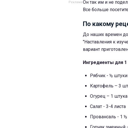
Он так им и не поде
Все больше посетител
По какому реце
До наших времен дош
"Наставления к изуч
вариант приготовлен
Ингредиенты для 1
Рябчик - ½ штуки
Картофель – 3 ш
Огурец – 1 штука
Салат - 3-4 листа
Провансаль - 1 ½
Горчак змеиный -