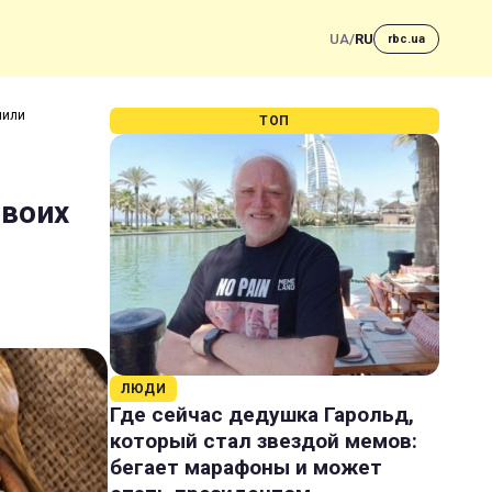
UA
/
RU
rbc.ua
нили
ТОП
своих
ЛЮДИ
Где сейчас дедушка Гарольд,
который стал звездой мемов:
бегает марафоны и может