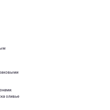
ным
 раковыми
онами.
ска оливье