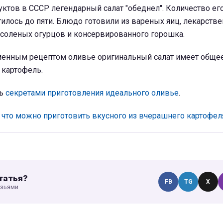
уктов в СССР легендарный салат "обеднел". Количество ег
илось до пяти. Блюдо готовили из вареных яиц, лекарств
 соленых огурцов и консервированного горошка.
еменным рецептом оливье оригинальный салат имеет обще
 картофель.
сь
секретами приготовления идеального оливье
.
,
что можно приготовить вкусного из вчерашнего картофел
татья?
FB
TG
X
узьями