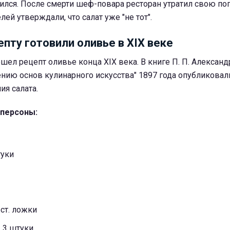
лился. После смерти шеф-повара ресторан утратил свою по
ей утверждали, что салат уже "не тот".
пту готовили оливье в XIX веке
ел рецепт оливье конца XIX века. В книге П. П. Алексан
ению основ кулинарного искусства" 1897 года опубликовал
ия салата.
 персоны:
туки
 ст. ложки
 3 штуки