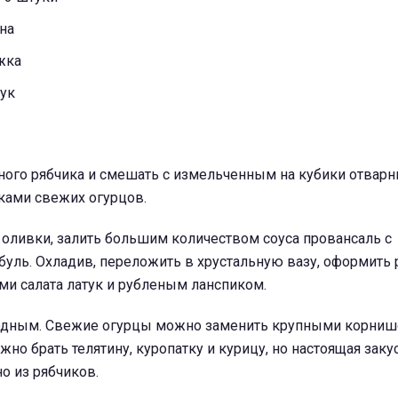
ана
ожка
тук
ного рябчика и смешать с измельченным на кубики отвар
ками свежих огурцов.
 оливки, залить большим количеством соуса провансаль с
буль. Охладив, переложить в хрустальную вазу, оформить
ми салата латук и рубленым ланспиком.
одным. Свежие огурцы можно заменить крупными корниш
жно брать телятину, куропатку и курицу, но настоящая заку
о из рябчиков.