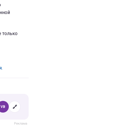
о
енной
е только
я.
🔗
VB