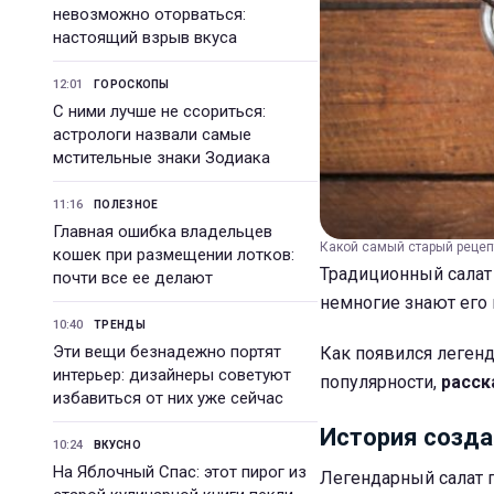
невозможно оторваться:
настоящий взрыв вкуса
12:01
ГОРОСКОПЫ
С ними лучше не ссориться:
астрологи назвали самые
мстительные знаки Зодиака
11:16
ПОЛЕЗНОЕ
Главная ошибка владельцев
Какой самый старый рецепт 
кошек при размещении лотков:
Традиционный салат 
почти все ее делают
немногие знают его
10:40
ТРЕНДЫ
Эти вещи безнадежно портят
Как появился легенд
интерьер: дизайнеры советуют
популярности,
расск
избавиться от них уже сейчас
История созда
10:24
ВКУСНО
На Яблочный Спас: этот пирог из
Легендарный салат п