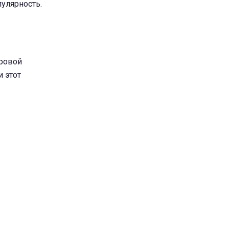
пулярность.
дровой
и этот