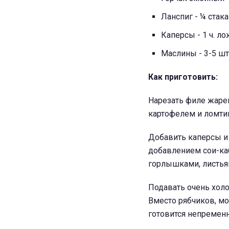
Ланспиг - ¼ стак
Каперсы - 1 ч. л
Маслины - 3-5 ш
Как приготовить:
Нарезать филе жаре
картофелем и ломти
Добавить каперсы и
добавлением сои-ка
горлышками, листья
Подавать очень хол
Вместо рябчиков, мо
готовится непременн