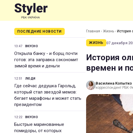
Главная
›
Жизнь
›
История 
ПОСЛЕДНИЕ НОВОСТИ
07 декабря 202
ЖИЗНЬ
13:47
ВКУСНО
Открыла банку - и борщ почти
История ол
готов: эта заправка сэкономит
времен и п
зимой время и деньги
12:51
ЛЮДИ
Василина Копытко
Где сейчас дедушка Гарольд,
корреспондент РБК-У
который стал звездой мемов:
бегает марафоны и может стать
президентом
12:22
ВКУСНО
Быстрые маринованные
помидоры, от которых