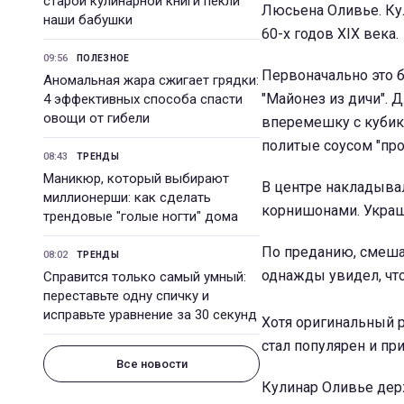
старой кулинарной книги пекли
Люсьена Оливье. Ку
наши бабушки
60-х годов XIX века.
09:56
ПОЛЕЗНОЕ
Первоначально это б
Аномальная жара сжигает грядки:
"Майонез из дичи". 
4 эффективных способа спасти
овощи от гибели
вперемешку с кубик
политые соусом "про
08:43
ТРЕНДЫ
Маникюр, который выбирают
В центре накладыва
миллионерши: как сделать
корнишонами. Украш
трендовые "голые ногти" дома
По преданию, смеша
08:02
ТРЕНДЫ
однажды увидел, что
Справится только самый умный:
переставьте одну спичку и
исправьте уравнение за 30 секунд
Хотя оригинальный р
стал популярен и п
Все новости
Кулинар Оливье держ