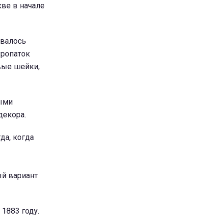
ве в начале
ывалось
уропаток
вые шейки,
ными
декора.
да, когда
ый вариант
1883 году.