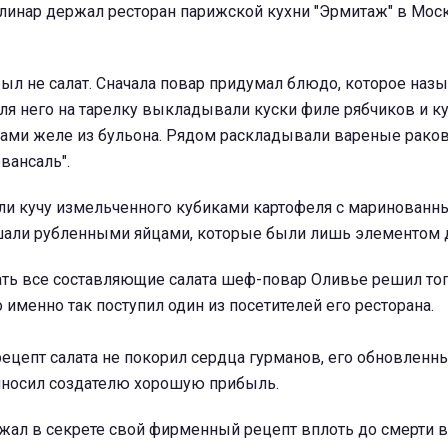
линар держал ресторан парижской кухни "Эрмитаж" в Моск
ыл не салат. Сначала повар придумал блюдо, которое наз
Для него на тарелку выкладывали куски филе рябчиков и к
ами желе из бульона. Рядом раскладывали вареные рако
вансаль".
ли кучу измельченного кубиками картофеля с маринован
али рубленными яйцами, которые были лишь элементом 
ть все составляющие салата шеф-повар Оливье решил тог
 именно так поступил один из посетителей его ресторана.
ецепт салата не покорил сердца гурманов, его обновленн
риносил создателю хорошую прибыль.
ал в секрете свой фирменный рецепт вплоть до смерти в 