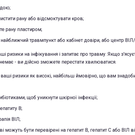
одою;
чистити рану або відсмоктувати кров;
те рану пластиром;
 найближчий травмпункт або кабінет довіри, або центр ВІЛ
аші ризики на інфікування і запитає про травму. Якщо з'ясує
 немає - ви дійсно зможете перестати хвилюватися.
 ваші ризики як високі, найбільш ймовірно, що вам знадоб
ибіотиками, щоб уникнути шкірної інфекції;
епатиту В;
апія ВІЛ;
і можуть бути перевірені на гепатит В, гепатит С або ВІЛ ві