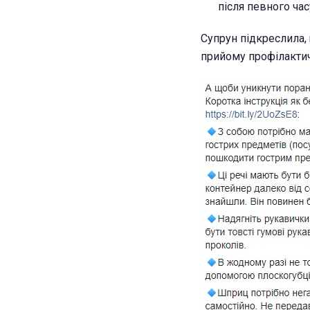
після певного час
Супрун підкреслила, 
прийому профілактич