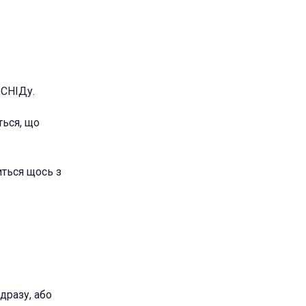
/СНІДу.
ться, що
иться щось з
дразу, або