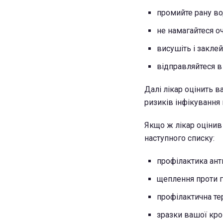
промийте рану в
не намагайтеся о
висушіть і заклей
відправляйтеся в
Далі лікар оцінить в
ризиків інфікування
Якщо ж лікар оцінив
наступного списку:
профілактика ант
щеплення проти г
профілактична тер
зразки вашої кров