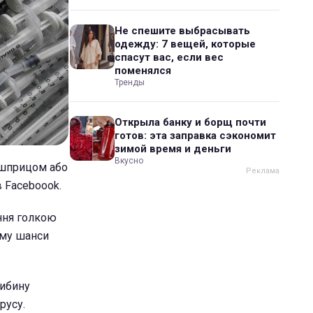
Не спешите выбрасывать
одежду: 7 вещей, которые
спасут вас, если вес
поменялся
Тренды
Открыла банку и борщ почти
готов: эта заправка сэкономит
зимой время и деньги
Вкусно
 шприцом або
в Faceboook.
ення голкою
ьому шанси
либину
русу.