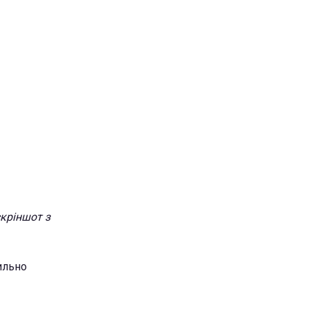
кріншот з
ильно