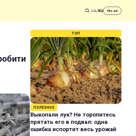
UA
/
RU
rbc.ua
ТОП
робити
ПОЛЕЗНОЕ
Выкопали лук? Не торопитесь
прятать его в подвал: одна
ошибка испортит весь урожай