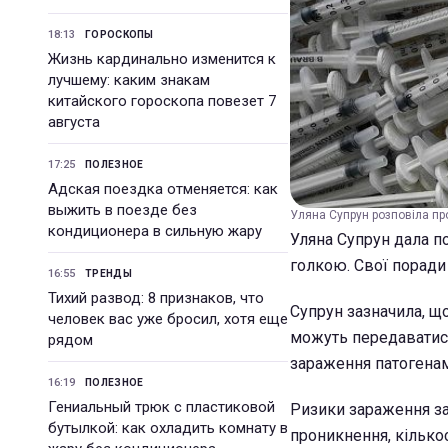
18:13
ГОРОСКОПЫ
Жизнь кардинально изменится к
лучшему: каким знакам
китайского гороскопа повезет 7
августа
17:25
ПОЛЕЗНОЕ
Адская поездка отменяется: как
выжить в поезде без
Уляна Супрун розповіла пр
кондиционера в сильную жару
Уляна Супрун дала п
голкою. Свої поради 
16:55
ТРЕНДЫ
Тихий развод: 8 признаков, что
Супрун зазначила, що
человек вас уже бросил, хотя еще
можуть передаватися 
рядом
зараження патогенам
16:19
ПОЛЕЗНОЕ
Гениальный трюк с пластиковой
Ризики зараження за
бутылкой: как охладить комнату в
проникнення, кількос