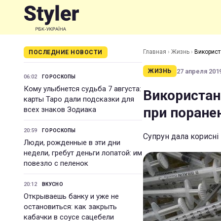
Главная
›
Жизнь
›
Використ
ПОСЛЕДНИЕ НОВОСТИ
27 апреля 2019
ЖИЗНЬ
06:02
ГОРОСКОПЫ
Кому улыбнется судьба 7 августа:
Використан
карты Таро дали подсказки для
при поране
всех знаков Зодиака
20:59
ГОРОСКОПЫ
Супрун дала корисні
Люди, рожденные в эти дни
недели, гребут деньги лопатой: им
повезло с пеленок
20:12
ВКУСНО
Открываешь банку и уже не
остановиться: как закрыть
кабачки в соусе сацебели