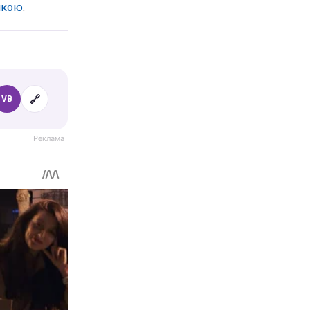
лікою
.
🔗
VB