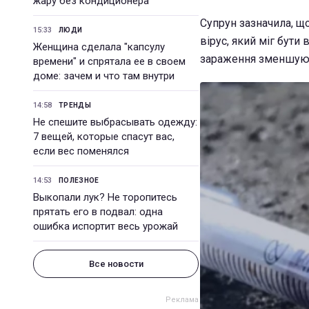
жару без кондиционера
Супрун зазначила, що
15:33
ЛЮДИ
вірус, який міг бути 
Женщина сделала "капсулу
зараження зменшую
времени" и спрятала ее в своем
доме: зачем и что там внутри
14:58
ТРЕНДЫ
Не спешите выбрасывать одежду:
7 вещей, которые спасут вас,
если вес поменялся
14:53
ПОЛЕЗНОЕ
Выкопали лук? Не торопитесь
прятать его в подвал: одна
ошибка испортит весь урожай
Все новости