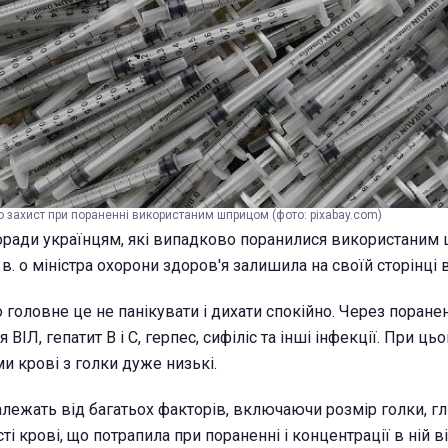
о захист при пораненні використаним шприцом (фото: pixabay.com)
оради українцям, які випадково поранилися використаним
в. о міністра охорони здоров'я залишила на своїй сторінці 
 головне це не панікувати і дихати спокійно. Через поран
ВІЛ, гепатит В і С, герпес, сифіліс та інші інфекції. При ц
и крові з голки дуже низькі.
лежать від багатьох факторів, включаючи розмір голки, г
ті крові, що потрапила при пораненні і концентрації в ній ві