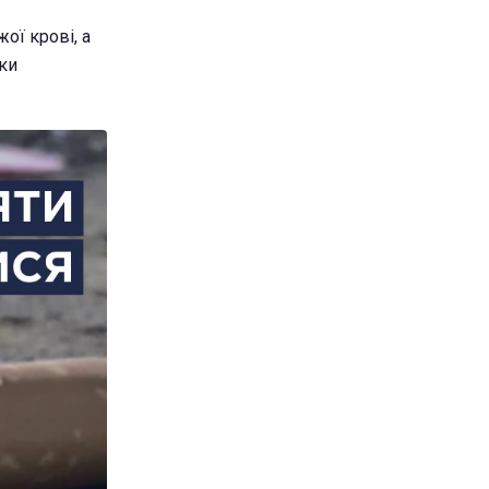
ої крові, а
ики