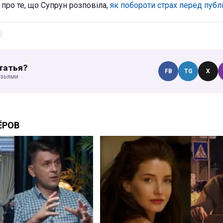
про те, що Супрун розповіла,
як побороти страх перед пуб
татья?
FB
TG
X
узьями