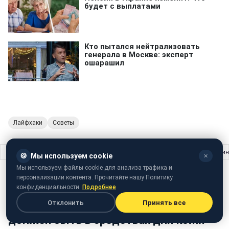
Лайфхаки
Советы
Главная
›
Жизнь
›
Разглаживает кожу и борется с морщинами: вот какой и
🍪
Мы используем cookie
✕
Мы используем файлы cookie для анализа трафика и
ЖИЗНЬ
07 августа 2024 · 18:01
персонализации контента. Прочитайте нашу Политику
конфиденциальности.
Подробнее
Разглаживает кожу и борется с
Отклонить
Принять все
морщинами: вот какой ингредиент
должен быть в средствах для кожи