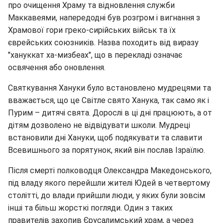
про очищення Храму та відновлення служби
Маккавеями, напередодні був розгром і вигнання з
Храмової гори греко-сирійських військ та їх
єврейських союзників. Назва походить від виразу
"хануккат ха-мизбеах", що в перекладі означає
освячення або оновлення.
Святкування Хануки було встановлено мудрецями та
вважається, що це Світле свято Ханука, так само як і
Пурим – дитячі свята. Дорослі в ці дні працюють, а от
дітям дозволено не відвідувати школи. Мудреці
встановили дні Хануки, щоб подякувати та славити
Всевишнього за порятунок, який він послав Ізраїлю.
Після смерті полководця Олександра Македонського,
під владу якого перейшли жителі Юдей в четвертому
столітті, до влади прийшли люди, у яких були зовсім
інші та більш жорсткі погляди. Один з таких
правителів захопив Єрусалимський храм, а через