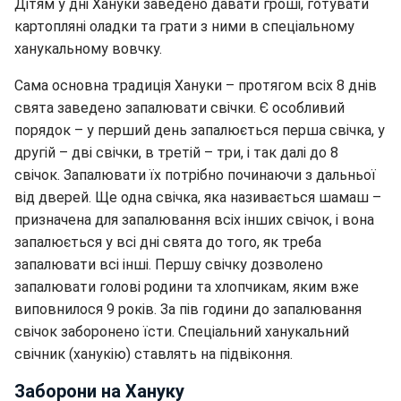
Дітям у дні Хануки заведено давати гроші, готувати
картопляні оладки та грати з ними в спеціальному
ханукальному вовчку.
Сама основна традиція Хануки – протягом всіх 8 днів
свята заведено запалювати свічки. Є особливий
порядок – у перший день запалюється перша свічка, у
другій – дві свічки, в третій – три, і так далі до 8
свічок. Запалювати їх потрібно починаючи з дальньої
від дверей. Ще одна свічка, яка називається шамаш –
призначена для запалювання всіх інших свічок, і вона
запалюється у всі дні свята до того, як треба
запалювати всі інші. Першу свічку дозволено
запалювати голові родини та хлопчикам, яким вже
виповнилося 9 років. За пів години до запалювання
свічок заборонено їсти. Спеціальний ханукальний
свічник (ханукію) ставлять на підвіконня.
Заборони на Хануку