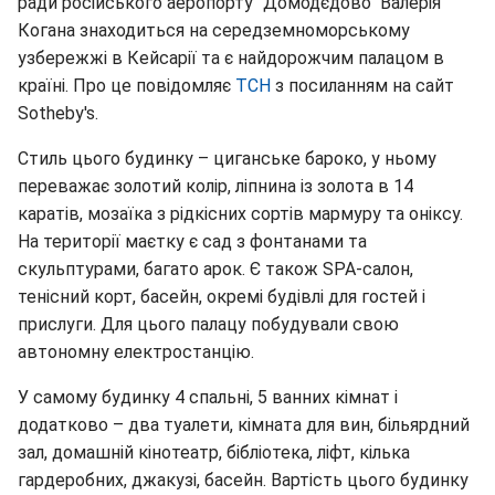
ради російського аеропорту "Домодєдово" Валерія
Когана знаходиться на середземноморському
узбережжі в Кейсарії та є найдорожчим палацом в
країні. Про це повідомляє
ТСН
з посиланням на сайт
Sotheby's.
Стиль цього будинку – циганське бароко, у ньому
переважає золотий колір, ліпнина із золота в 14
каратів, мозаїка з рідкісних сортів мармуру та оніксу.
На території маєтку є сад з фонтанами та
скульптурами, багато арок. Є також SPA-салон,
тенісний корт, басейн, окремі будівлі для гостей і
прислуги. Для цього палацу побудували свою
автономну електростанцію.
У самому будинку 4 спальні, 5 ванних кімнат і
додатково – два туалети, кімната для вин, більярдний
зал, домашній кінотеатр, бібліотека, ліфт, кілька
гардеробних, джакузі, басейн. Вартість цього будинку