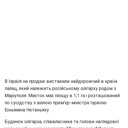
В Ізраїлі на продаж виставили найдорожчий в країні
палац, який належить російському олігарху родом з
Маріуполя. Маєток має площу в 1,1 га і розташований
по сусідству з віллою прем'єр-міністра Ізраїлю
Біньяміна Нетаньяху.
Будинок олігарха, співвласника та голови наглядової