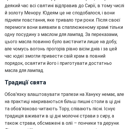
деякий час всі святині відправив до Сирії, в тому числі
й золоту Менору. Юдеям це не сподобалося, і вони
підняли повстання, яке тривало три роки. Після своєї
перемоги вони виявили в спаплюженому храмі тільки
одну посудину з маслом для лампад. За переказами,
цього масла повинно було вистачити лише на добу,
але чомусь вогонь прогорів рівно вісім днів і за цей
час юдеї змогли привести свій храм в повний
порядок, освятити його і приготувати достатньо
масла для лампад.
Традиції свята
Обов'язку влаштовувати трапези на Хануку немає, але
на практиці накриваються більш пишні столи в ці дні
та обов'язково читають Тору, співають пісні. Існує
традиція вживати в ці дні молочні страви з сиру, а
також страви, обсмажені в олії – пончики та деруни.