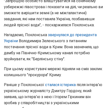
"Запрошую особисто влаштуватися на сонячному
узбережжі півострова і показати на ділі, чи реально ви
зможете вирішити земні (а не міжгалактичні)
завдання, які нам поставила Україна, позбавивши
людей прісної води", - поскаржилася Поклонська.
Нагадаємо, Поклонська
звернулася до президента
України
Володимира Зеленського з питанням
постачання прісної води в Крим. Вона зазначила, що
дамбу на Північно-Кримському каналі потрібно
зруйнувати, як "Берлінську стіну".
При цьому користувачі мережі підняли на сміх заклик
колишнього "прокурора" Криму.
Раніше у Поклонської
сталася істерика
після інтерв'ю
українському журналісту Дмитру Гордону, який
заявив, що інтерв'ю з нею і Ігорем Гіркиним він
зробив у співробітництві з українськими