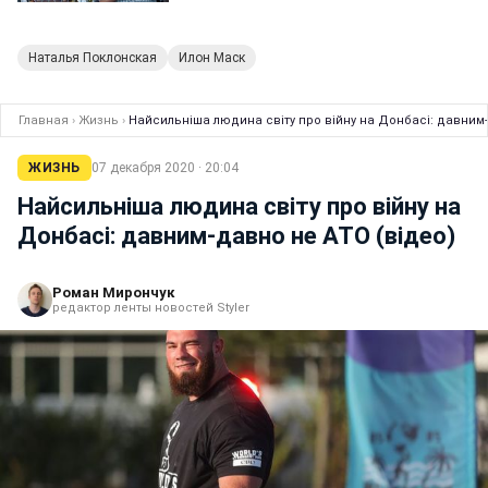
Наталья Поклонская
Илон Маск
Главная
›
Жизнь
›
Найсильніша людина світу про війну на Донбасі: давним-
ЖИЗНЬ
07 декабря 2020 · 20:04
Найсильніша людина світу про війну на
Донбасі: давним-давно не АТО (відео)
Роман Мирончук
редактор ленты новостей Styler