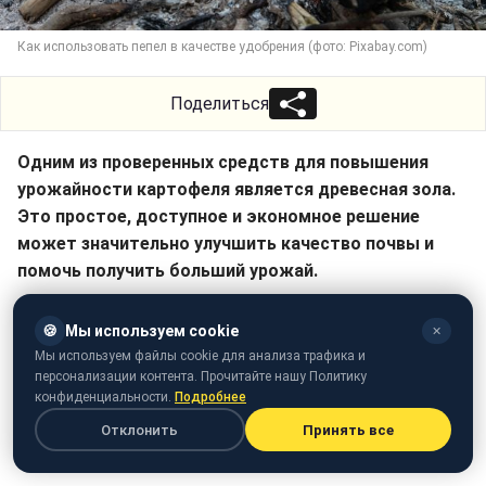
Как использовать пепел в качестве удобрения (фото: Pixabay.com)
Поделиться
Одним из проверенных средств для повышения
урожайности картофеля является древесная зола.
Это простое, доступное и экономное решение
может значительно улучшить качество почвы и
помочь получить больший урожай.
РБК-Украина (проект Styler) объясняет, как именно
🍪
Мы используем cookie
✕
можно использовать золу и пепел для картофеля и
Мы используем файлы cookie для анализа трафика и
почему они так полезна.
персонализации контента. Прочитайте нашу Политику
конфиденциальности.
Подробнее
Отклонить
Принять все