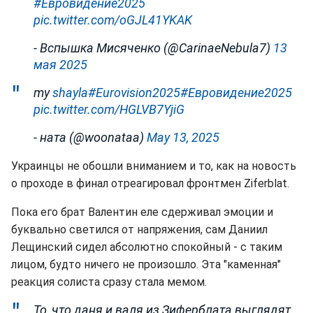
#Евровидение2025
pic.twitter.com/oGJL41YKAK
- Вспышка Мисяченко (@CarinaeNebula7)
13
мая 2025
my
shayla#Eurovision2025#Евровидение2025
pic.twitter.com/HGLVB7YjiG
- ната (@woonataa)
May 13, 2025
Украинцы не обошли вниманием и то, как на новость
о проходе в финал отреагировал фронтмен Ziferblat.
Пока его брат Валентин еле сдерживал эмоции и
буквально светился от напряжения, сам Даниил
Лещинский сидел абсолютно спокойный - с таким
лицом, будто ничего не произошло. Эта "каменная"
реакция солиста сразу стала мемом.
То, что даня и валя из Зиферблата выглядят