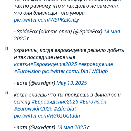
так по-разному, что я так долго не замечал,
что они близнецы - это умора
pic.twitter.com/WBPKElCnLy
- SpideFox (c0mms open) (@SpideFox)
14 мая
2025
г
.
украинцы, когда евровидение решило добить
и так последние нервные
клетки#Евровидение2025
#евровидение
#Eurovision
pic.twitter.com/LDIn1WCUgb
- аста (@axvdgnr)
May 13, 2025
когда знаешь что ты пройдешь в финал so u
serving
#Евровидение2025
#Eurovisión
#Eurovisión2025
#Ziferblat
pic.twitter.com/RGGzUQtddn
- аста (@axvdgnr)
13 мая 2025
г
.