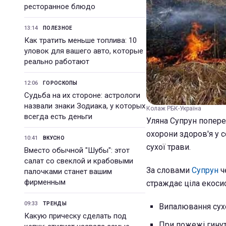
ресторанное блюдо
13:14
ПОЛЕЗНОЕ
Как тратить меньше топлива: 10
уловок для вашего авто, которые
реально работают
12:06
ГОРОСКОПЫ
Судьба на их стороне: астрологи
назвали знаки Зодиака, у которых
Колаж РБК-Україна
всегда есть деньги
Уляна Супрун поперед
охорони здоров'я у 
10:41
ВКУСНО
сухої трави.
Вместо обычной "Шубы": этот
салат со свеклой и крабовыми
За словами
Супрун
ч
палочками станет вашим
фирменным
страждає ціла екосис
09:33
ТРЕНДЫ
Випалювання сухо
Какую прическу сделать под
При пожежі гинут