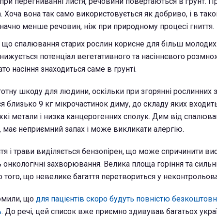
 при перегниванні листя, речовини повертаються в ґрунт. П
 Хоча вона так само використовується як добриво, і в тако
значно менше речовин, ніж при природному процесі гниття.
що спалювання старих рослин корисне для більш молодих.
нижується потенціал вегетативного та насіннєвого розмн
то насіння знаходиться саме в грунті.
стотну шкоду для людини, оскільки при згорянні рослинних 
я близько 9 кг мікрочастинок диму, до складу яких входить
ажкі метали і низка канцерогенних сполук. Дим від спалюв
і, має неприємний запах і може викликати алергію.
стя і трави виділяється бензопірен, що може спричинити ви
іть онкологічні захворювання. Велика площа горіння та сильн
 того, що невелике багаття перетвориться у неконтрольов
омили, що
для пацієнтів скоро будуть повністю безкоштов
ь
. До речі, цей список вже приємно здивував багатьох украї