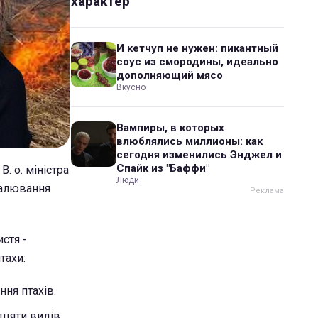
характер
И кетчуп не нужен: пикантный
соус из смородины, идеально
дополняющий мясо
Вкусно
Вампиры, в которых
влюблялись миллионы: как
сегодня изменились Энджел и
Спайк из "Баффи"
. о. міністра
Люди
палювання
стя -
тахи:
ня птахів.
дцяти видів