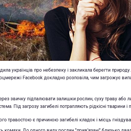
ила українців про небезпеку і закликала берегти природу. В
соцмережі Facebook докладно розповіла, чим загрожує ви
ерез звичку підпалювати залишки рослин, суху траву або ли
тема. Під загрозу загибелі потрапляють рідкісні тварини і п
го травостою є причиною загибелі кладок і місць гніздуван
ь комахи. До одного виду рослин "прив'язані" близько два