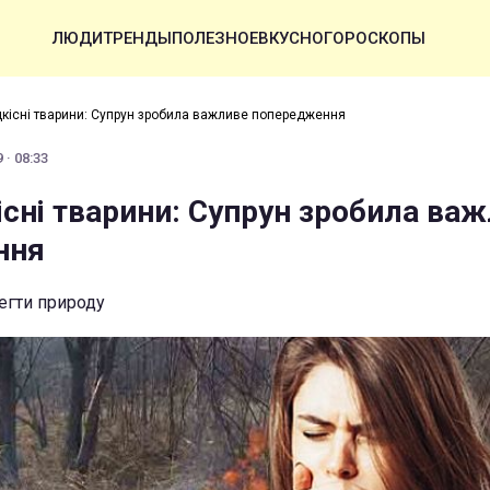
ЛЮДИ
ТРЕНДЫ
ПОЛЕЗНОЕ
ВКУСНО
ГОРОСКОПЫ
ідкісні тварини: Супрун зробила важливе попередження
 · 08:33
існі тварини: Супрун зробила ва
ння
егти природу