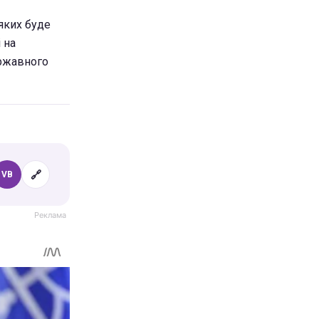
 яких буде
 на
ержавного
🔗
VB