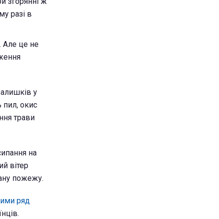
ри згорянні ж
му разі в
 Але це не
оження
залишків у
 пил, окис
ання трави
сипання на
ий вітер
ану пожежу.
ними ряд
нців.