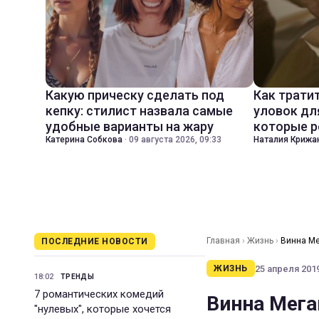
Какую прическу сделать под
Как трати
кепку: стилист назвала самые
уловок дл
удобные варианты на жару
которые р
Катерина Собкова
·
09 августа 2026, 09:33
Наталия Крижа
Главная
›
Жизнь
›
Винна Ме
ПОСЛЕДНИЕ НОВОСТИ
25 апреля 2019
ЖИЗНЬ
18:02
ТРЕНДЫ
7 романтических комедий
Винна Мега
"нулевых", которые хочется