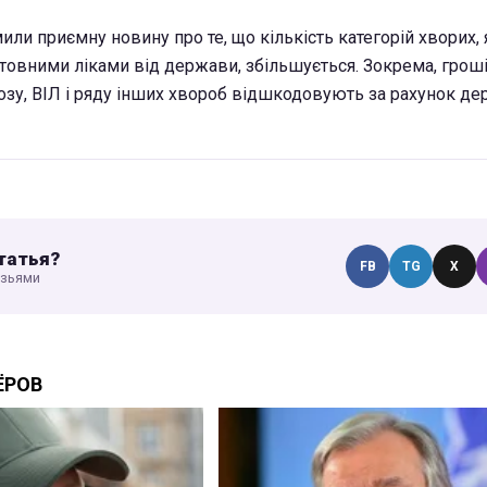
ли приємну новину про те, що кількість категорій хворих,
овними ліками від держави, збільшується. Зокрема, гроші
озу, ВІЛ і ряду інших хвороб відшкодовують за рахунок д
татья?
FB
TG
X
узьями