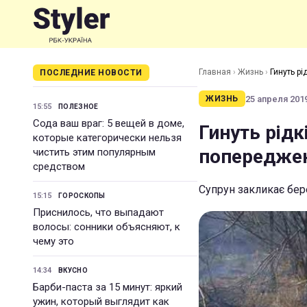
Главная
›
Жизнь
›
Гинуть р
ПОСЛЕДНИЕ НОВОСТИ
25 апреля 2019
ЖИЗНЬ
15:55
ПОЛЕЗНОЕ
Сода ваш враг: 5 вещей в доме,
Гинуть рідк
которые категорически нельзя
попередже
чистить этим популярным
средством
Супрун закликає бер
15:15
ГОРОСКОПЫ
Приснилось, что выпадают
волосы: сонники объясняют, к
чему это
14:34
ВКУСНО
Барби-паста за 15 минут: яркий
ужин, который выглядит как