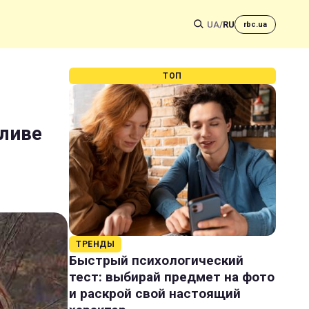
UA
/
RU
rbc.ua
ТОП
жливе
ТРЕНДЫ
Быстрый психологический
тест: выбирай предмет на фото
и раскрой свой настоящий