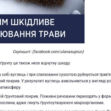
Скріншот: (facebook.com/ulanasuprun)
і ґрунту це також несе відчутну шкоду:
 собі вуглець і при спалюванні сухостою руйнується трав'я
й покрив. У результаті вуглець вивільняється у вигляді рі
 атмосферу.
ій ґрунтовий покрив. Поживні речовини переходять у форм
рослини, адже гинуть ґрунтоутворюючі мікроорганізми.