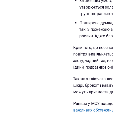
За звичних умов,
утворюється зола.
грунт потрапляє 
Поширена думка, 
так. З пожежею з
рослин. Адже бага
Крім того, це несе і
повітря вивільняєтьс
азоту, чадний газ, в
їдкий, подразнює оч
Також з тліючого ли
шкірі, бронхіт і нав
можуть призвести до
Раніше у МОЗ повід
важливих обстежен