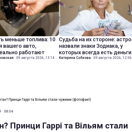
ть меньше топлива: 10
Судьба на их стороне: астр
я вашего авто,
назвали знаки Зодиака, у
еально работают
которых всегда есть деньги
новская
·
09 августа 2026, 13:14
Катерина Собкова
·
09 августа 2026, 12:06
ган? Принци Гаррі та Вільям стали чужими (фотофакт)
 · 08:04
н? Принци Гаррі та Вільям стали