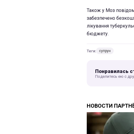
Також у Моз повідоми
забезпечено безкошт
лікування туберкуль
бюджету.
Теги:
супрун
Понравилась с
Поделитесь ею с др