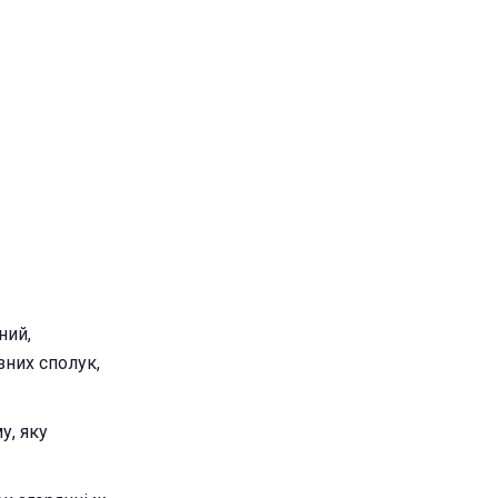
ний,
зних сполук,
у, яку