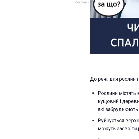
До речі, для рослин 
Рослини містять в
кущовий і деревни
які забруднюють
Руйнується верхн
можуть засвоїти 