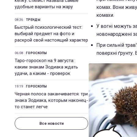
кепку: стилист назвала самые
удобные варианты на жару
комах. Вони живу
комахи.
08:36
ТРЕНДЫ
У вогні можуть за
Быстрый психологический тест:
выбирай предмет на фото и
новонароджені зай
раскрой свой настоящий характер
При сильній трав'
поверхні ґрунту.
06:08
ГОРОСКОПЫ
Таро-гороскоп на 9 августа:
каким знакам Зодиака ждать
удачи, а каким - проверок
19:19
ГОРОСКОПЫ
Черная полоса заканчивается: три
знака Зодиака, которым наконец-
то станет легче
Все новости