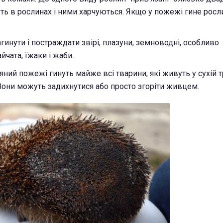
ть в рослинах і ними харчуються. Якщо у пожежі гине росли
гинути і постраждати звірі, плазуни, земноводні, особливо
чата, їжаки і жаби.
яний пожежі гинуть майже всі тварини, які живуть у сухій т
 Вони можуть задихнутися або просто згоріти живцем.