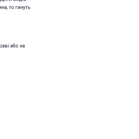
на, то гинуть
раві або на