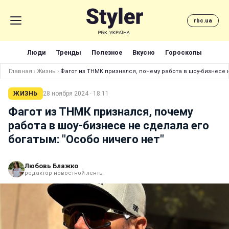
rbc.ua
Люди
Тренды
Полезное
Вкусно
Гороскопы
Главная
›
Жизнь
›
Фагот из ТНМК признался, почему работа в шоу-бизнесе н
ЖИЗНЬ
28 ноября 2024 · 18:11
Фагот из ТНМК признался, почему
работа в шоу-бизнесе не сделала его
богатым: "Особо ничего нет"
Любовь Блажко
редактор новостной ленты