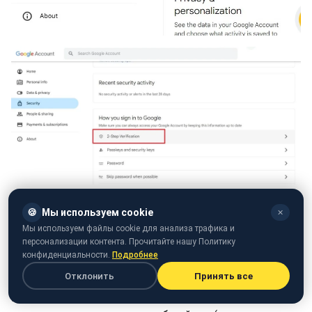
Как включить двухфакторную аутентификацию (фото:
🍪
Мы используем cookie
✕
Technology Personalized)
Мы используем файлы cookie для анализа трафика и
персонализации контента. Прочитайте нашу Политику
Управляйте приложениями, имеющими
конфиденциальности.
Подробнее
доступ к вашей учетной записи Gmail
Отклонить
Принять все
Нас просят ввести адрес электронной почты для