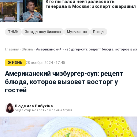
ТНМК
Звезды шоу-бизнеса
Музыканты
Певцы
Главная
›
Жизнь
›
Американский чизбургер-суп: рецепт блюда, которое выз
ЖИЗНЬ
28 ноября 2024 · 17:45
Американский чизбургер-суп: рецепт
блюда, которое вызовет восторг у
гостей
Людмила Рябухіна
редактор новостной ленты Styler