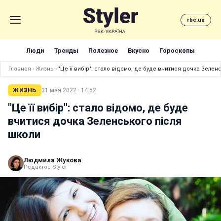
rbc.ua
Люди
Тренды
Полезное
Вкусно
Гороскопы
Главная
›
Жизнь
›
"Це її вибір": стало відомо, де буде вчитися дочка Зелен
ЖИЗНЬ
31 мая 2022 · 14:52
"Це її вибір": стало відомо, де буде
вчитися дочка Зеленського після
школи
Людмила Жукова
Редактор Styler