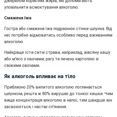
джерелом корисних жирів, які допомагають
уповільнити всмоктування алкоголю.
Смажена їжа
Гостра або смажена їжа подразнює стінки шлунка. Від
неї потрібно відмовитись особливо перед вживанням
алкоголю.
Найкраще їсти ситні страви, наприклад, вівсяну кашу
або м'ясо з овочами, рагу та печену картоплю зі
свіжими овочами.
Як алкоголь впливає на тіло
Приблизно 20% випитого алкоголю поглинається
шлунком, решта ж 80% вирушає до тонкої кишки. Чим
вища концентрація алкоголю в напої, тим швидше він
засвоюється, і настає сп’яніння.