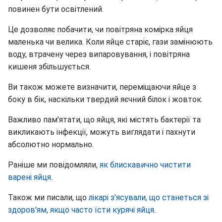
повинен бути освітлений.
Це дозволяє побачити, чи повітряна комірка яйця
маленька чи велика. Коли яйце старіє, гази замінюють
воду, втрачену через випаровування, і повітряна
кишеня збільшується.
Ви також можете визначити, переміщаючи яйце з
боку в бік, наскільки твердий яєчний білок і жовток.
Важливо пам'ятати, що яйця, які містять бактерії та
викликають інфекції, можуть виглядати і пахнути
абсолютно нормально.
Раніше ми повідомляли,
як блискавично чистити
варені яйця
.
Також ми писали, що
лікарі з'ясували, що станеться зі
здоров'ям, якщо часто їсти курячі яйця
.